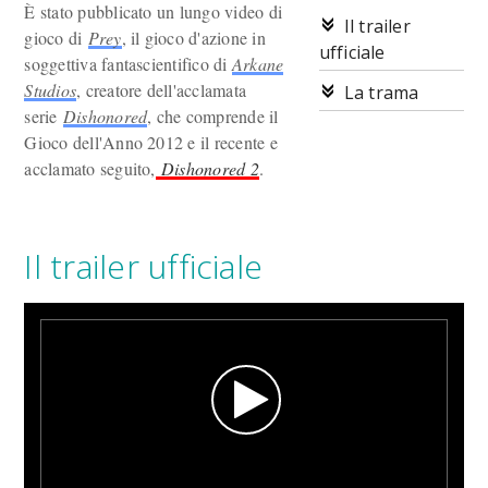
È stato pubblicato un lungo video di
Il trailer
gioco di
Prey
, il gioco d'azione in
ufficiale
soggettiva fantascientifico di
Arkane
Studios
, creatore dell'acclamata
La trama
serie
Dishonored
, che comprende il
Gioco dell'Anno 2012 e il recente e
acclamato seguito,
Dishonored 2
.
Il trailer ufficiale