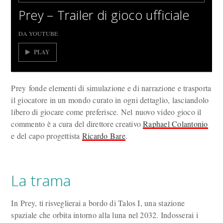
Prey – Trailer di gioco ufficiale
DA YOUTUBE
PLAY
Prey fonde elementi di simulazione e di narrazione e trasporta
il giocatore in un mondo curato in ogni dettaglio, lasciandolo
libero di giocare come preferisce. Nel nuovo video gioco il
commento è a cura del direttore creativo
Raphael Colantonio
e del capo progettista
Ricardo Bare
.
La trama
In Prey, ti risveglierai a bordo di Talos I, una st
azione
spaziale che orbita intorno alla luna nel 2032. Indosserai i