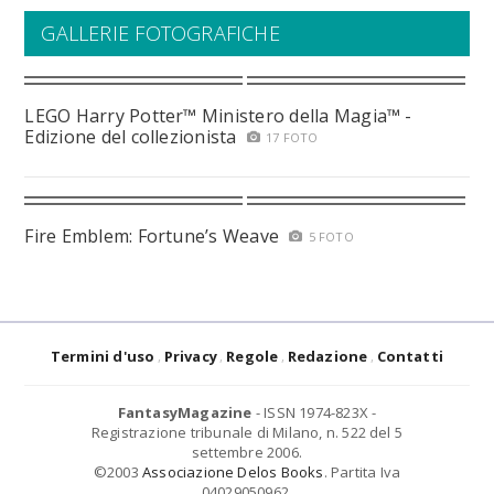
GALLERIE FOTOGRAFICHE
LEGO Harry Potter™ Ministero della Magia™ -
Edizione del collezionista
17 FOTO
Fire Emblem: Fortune’s Weave
5 FOTO
Termini d'uso
Privacy
Regole
Redazione
Contatti
FantasyMagazine
- ISSN 1974-823X -
Registrazione tribunale di Milano, n. 522 del 5
settembre 2006.
©2003
Associazione Delos Books
. Partita Iva
04029050962.