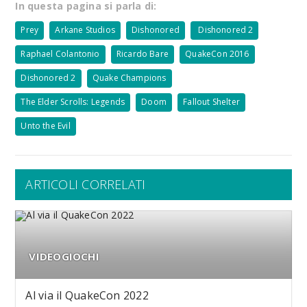
In questa pagina si parla di:
Prey
Arkane Studios
Dishonored
Dishonored 2
Raphael Colantonio
Ricardo Bare
QuakeCon 2016
Dishonored 2
Quake Champions
The Elder Scrolls: Legends
Doom
Fallout Shelter
Unto the Evil
ARTICOLI CORRELATI
VIDEOGIOCHI
Al via il QuakeCon 2022