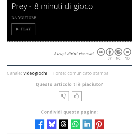
Prey - 8 minuti di gioco
DA YOUTUBE
PLAY
Alcuni diritti riservati
Canale:
Videogiochi
Fonte: comunicato stampa
Questo articolo ti è piaciuto?
Condividi questa pagina: