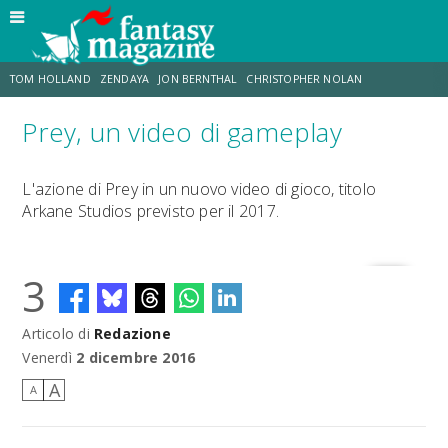
TOM HOLLAND
ZENDAYA
JON BERNTHAL
CHRISTOPHER NOLAN
Prey, un video di gameplay
STRANIMONDI
LUCCA COMICS & GAMES
ODISSEA
JACOB BATALON
L'azione di Prey in un nuovo video di gioco, titolo
Arkane Studios previsto per il 2017.
SPIDER-MAN: BRAND NEW DAY
MICHAEL MANDO
3
Articolo di
Redazione
Venerdì
2 dicembre 2016
A
A