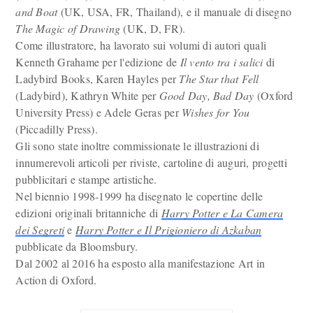
and Boat
(UK, USA, FR, Thailand), e il manuale di disegno
The Magic of Drawing
(UK, D, FR).
Come illustratore, ha lavorato sui volumi di autori quali
Kenneth Grahame per l'edizione de
Il vento tra i salici
di
Ladybird Books, Karen Hayles per
The Star that Fell
(Ladybird), Kathryn White per
Good Day, Bad Day
(Oxford
University Press) e Adele Geras per
Wishes for You
(Piccadilly Press).
Gli sono state inoltre commissionate le illustrazioni di
innumerevoli articoli per riviste, cartoline di auguri, progetti
pubblicitari e stampe artistiche.
Nel biennio 1998-1999 ha disegnato le copertine delle
edizioni originali britanniche di
Harry Potter e La Camera
dei Segreti
e
Harry Potter e Il Prigioniero di Azkaban
pubblicate da Bloomsbury.
Dal 2002 al 2016 ha esposto alla manifestazione Art in
Action di Oxford.