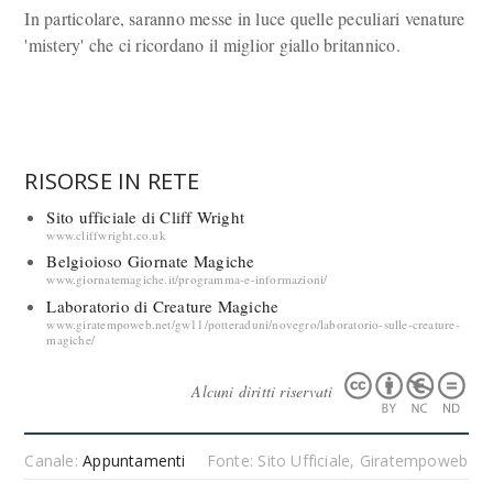
In particolare, saranno messe in luce quelle peculiari venature
'mistery' che ci ricordano il miglior giallo britannico.
RISORSE IN RETE
Sito ufficiale di Cliff Wright
www.cliffwright.co.uk
Belgioioso Giornate Magiche
www.giornatemagiche.it/programma-e-informazioni/
Laboratorio di Creature Magiche
www.giratempoweb.net/gw11/potteraduni/novegro/laboratorio-sulle-creature-
magiche/
Alcuni diritti riservati
Canale:
Appuntamenti
Fonte: Sito Ufficiale, Giratempoweb