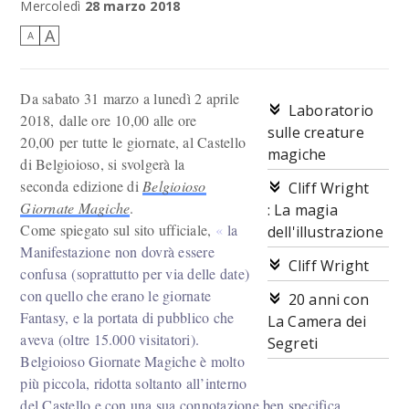
Mercoledì
28 marzo 2018
A
A
Da sabato 31 marzo a lunedì 2 aprile
Laboratorio
2018
, dalle ore 10,00 alle ore
sulle creature
20,00 per tutte le giornate, al Castello
magiche
di Belgioioso, si svolgerà la
seconda edizione di
Belgioioso
Cliff Wright
Giornate Magiche
.
: La magia
Come spiegato sul sito ufficiale,
la
dell'illustrazione
Manifestazione non dovrà essere
Cliff Wright
confusa (soprattutto per via delle date)
con quello che erano le giornate
20 anni con
Fantasy, e la portata di pubblico che
La Camera dei
aveva (oltre 15.000 visitatori).
Segreti
Belgioioso Giornate Magiche è molto
più piccola, ridotta soltanto all’interno
del Castello e con una sua connotazione ben specifica.