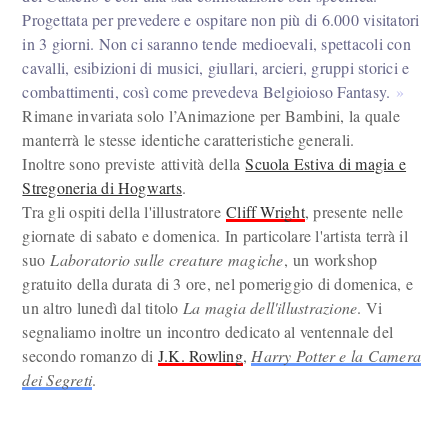
Progettata per prevedere e ospitare non più di 6.000 visitatori
in 3 giorni. Non ci saranno tende medioevali, spettacoli con
cavalli, esibizioni di musici, giullari, arcieri, gruppi storici e
combattimenti, così come prevedeva Belgioioso Fantasy.
Rimane invariata solo l’Animazione per Bambini, la quale
manterrà le stesse identiche caratteristiche generali.
Inoltre sono previste attività della
Scuola Estiva di magia e
Stregoneria di Hogwarts
.
Tra gli ospiti della l'illustratore
Cliff Wright
, presente nelle
giornate di sabato e domenica. In particolare l'artista terrà il
suo
Laboratorio sulle creature magiche
, un workshop
gratuito della durata di 3 ore, nel pomeriggio di domenica, e
un altro lunedì dal titolo
La magia dell'illustrazione
. Vi
segnaliamo inoltre un incontro dedicato al ventennale del
secondo romanzo di
J.K. Rowling
,
Harry Potter e la Camera
dei Segreti
.