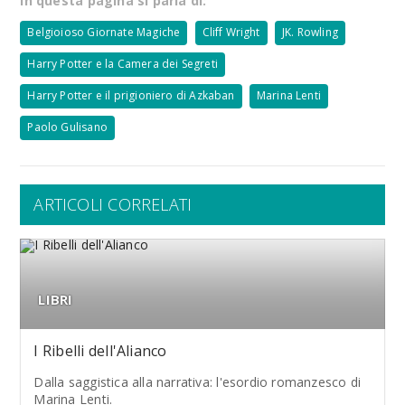
In questa pagina si parla di:
Belgioioso Giornate Magiche
Cliff Wright
JK. Rowling
Harry Potter e la Camera dei Segreti
Harry Potter e il prigioniero di Azkaban
Marina Lenti
Paolo Gulisano
ARTICOLI CORRELATI
LIBRI
I Ribelli dell'Alianco
Dalla saggistica alla narrativa: l'esordio romanzesco di
Marina Lenti.