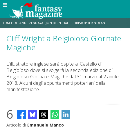
TOM HOLLAND
ZENDAYA
JON BERNTHAL
CHRISTOPHER NOLAN
Cliff Wright a Belgioioso Giornate
STRANIMONDI
LUCCA COMICS & GAMES
ODISSEA
CHRIS MCKENNA
Magiche
DESTIN DANIEL CRETTON
ERIK SOMMERS
L'illustratore inglese sarà ospite al Castello di
Belgioioso dove si svolgerà la seconda edizione di
Belgioioso Giornate Magiche dal 31 marzo al 2 aprile
2018. Alcuni degli appuntamenti potteriani della
manifestazione.
6
Articolo di
Emanuele Manco