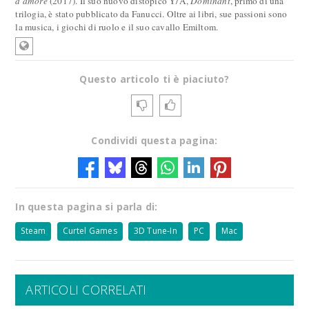
d'amore
(2017). Il suo nuovo distopico Y/A,
Dominant
, primo di una
trilogia, è stato pubblicato da Fanucci. Oltre ai libri, sue passioni sono
la musica, i giochi di ruolo e il suo cavallo Emiltom.
Questo articolo ti è piaciuto?
Condividi questa pagina:
In questa pagina si parla di:
Steam
Curtel Games
3D Tune-In
PC
Mac
ARTICOLI CORRELATI