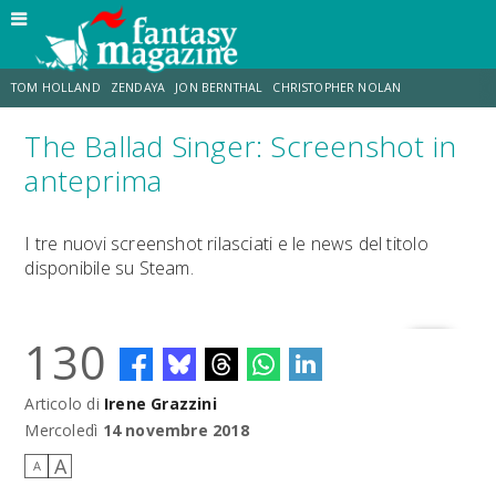
TOM HOLLAND
ZENDAYA
JON BERNTHAL
CHRISTOPHER NOLAN
The Ballad Singer: Screenshot in
STRANIMONDI
LUCCA COMICS & GAMES
ODISSEA
DESTIN DANIEL CRETTON
anteprima
TRAMELL TILLMAN
CHRIS MCKENNA
I tre nuovi screenshot rilasciati e le news del titolo
disponibile su Steam.
130
Articolo di
Irene Grazzini
Mercoledì
14 novembre 2018
A
A