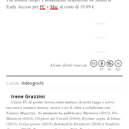
Early Access per
PC
e
Mac
al costo di 19.99 €.
Alcuni diritti riservati
Canale:
Videogiochi
Irene Grazzini
Classe 85, di giorno lavora come medico, di notte legge e scrive
racconti e romanzi fantasy, storici e sci-fi, oltre a collaborare con
Fantasy Magazine
. Al momento ha pubblicato:
Mutation
(2013),
Pre-
Mutation
(2014),
I Signori dei Cavalli
(2014),
Il primo sogno di Ishtar
(2015),
Colpo grosso
(2015),
Indomabile Desiderio
(2016) e
Vendetta