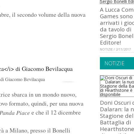
e
A Lucca Com
mbre, il secondo volume della nuova
Games sono
arrivati i gio
da tavolo di
Sergio Bonell
Editore!
NOTIZIE / 2/11/2017
NOTIZIE
di Giacomo Bevilacqua
trice sbarca in un mondo nuovo,
Doni Oscuri 
ovo formato, quindi, per una nuova
Dalaran: la 
e che il 12 dicembre
Panda Piace
Stagione del
Battaglia di
Hearthstone
rà a Milano, presso il Bonelli