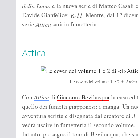
, e la nuova serie di Matteo Casali 
della Luna
Davide Gianfelice:
. Mentre, dal 12 dice
K-11
serie
sarà in fumetteria.
Attica
Attica
Le cover del volume 1 e 2 di
Attica
Con
Attica
di
Giacomo Bevilacqua
la casa edi
quello dei fumetti giapponesi: i manga. Un nu
avventura scritta e disegnata dal creatore di
A 
vedrà uscire in fumetteria il secondo volume.
Intanto, prosegue il tour di Bevilacqua, che sa