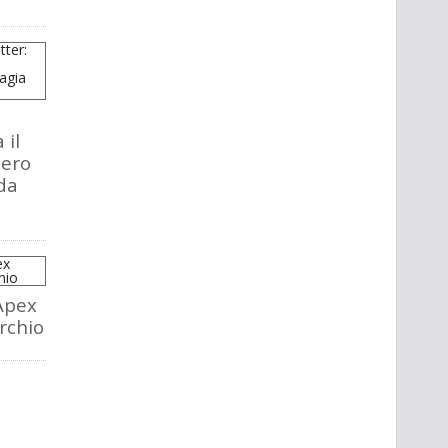
 il
tero
da
Apex
rchio