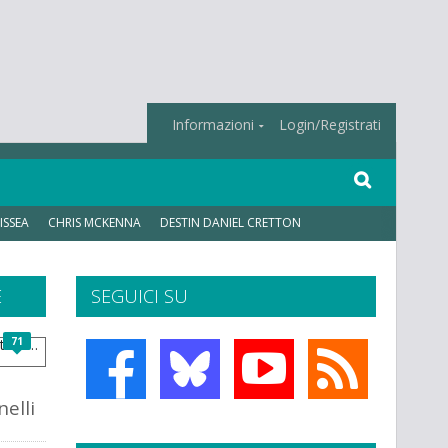
Informazioni
Login/Registrati
ISSEA
CHRIS MCKENNA
DESTIN DANIEL CRETTON
E
SEGUICI SU
71
elli