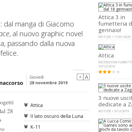
Attica 3 in
oli: dal manga di Giacomo
fumetteria d
gennaio!
ace
, al nuovo graphic novel
NOTIZIE / 17/01/2020
ca, passando dalla nuova
felice.
Attica
RECENSIONI FUMETTI
10/12/2019
A
Giovedì
A
naccorso
28 novembre 2019
3 nuove usci
ogetti
dedicate a Z
Attica
dal 28
NOTIZIE / 3/12/2019
Il lato oscuro della Luna
o
K-11
ro