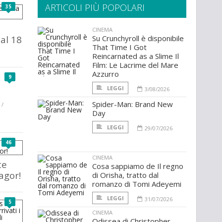
ARTICOLI PIÙ POPOLARI
35
CINEMA
al 18
Su Crunchyroll è disponibile
That Time I Got
Reincarnated as a Slime Il
Film: Le Lacrime del Mare
Azzurro
9
LEGGI
3/08/2026
Spider-Man: Brand New
 /
Day
LEGGI
29/07/2026
46
CINEMA
te
Cosa sappiamo de Il regno
agor!
di Orisha, tratto dal
romanzo di Tomi Adeyemi
LEGGI
31/07/2026
5
CINEMA
Odissea di Christopher