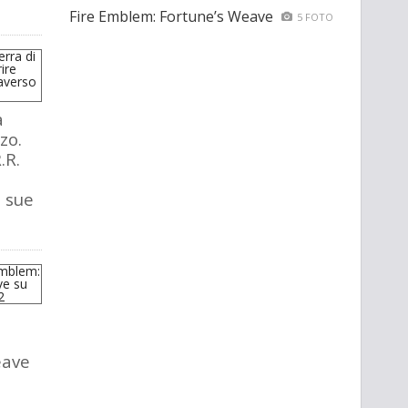
Fire Emblem: Fortune’s Weave
5 FOTO
a
zo.
.R.
e sue
eave