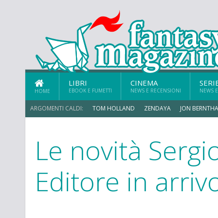
LIBRI
CINEMA
SERI
EBOOK E FUMETTI
NEWS E RECENSIONI
NEWS E
HOME
ARGOMENTI CALDI:
TOM HOLLAND
ZENDAYA
JON BERNTHA
Le novità Sergio
ERIK SOMMERS
Editore in arrivo