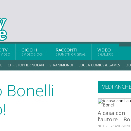
E TV
GIOCHI
RACCONTI
VIDEO
 VIDEO
E VIDEOGIOCHI
E FUMETTI ORIGINALI
E GALLERIE
L
CHRISTOPHER NOLAN
STRANIMONDI
LUCCA COMICS & GAMES
OD
 Bonelli
VEDI ANCH
!
A casa con
l'autore… Bon
NOTIZIE / 14/03/2020