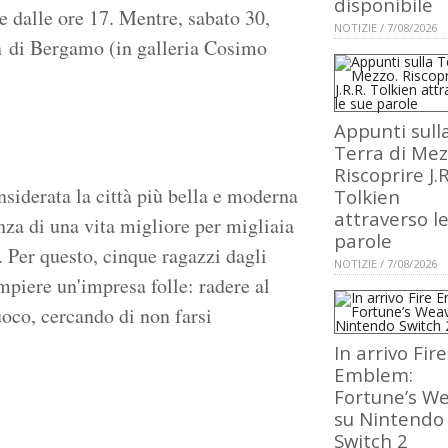
disponibile
 dalle ore 17. Mentre, sabato 30,
NOTIZIE / 7/08/2026
n di Bergamo (in galleria Cosimo
Appunti sull
Terra di Mez
Riscoprire J.R
siderata la città più bella e moderna
Tolkien
attraverso l
za di una vita migliore per migliaia
parole
. Per questo, cinque ragazzi dagli
NOTIZIE / 7/08/2026
mpiere un'impresa folle: radere al
fuoco, cercando di non farsi
…
In arrivo Fire
Emblem:
Fortune’s W
su Nintendo
Switch 2