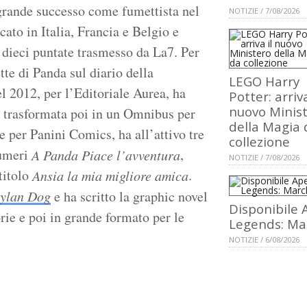
rande successo come fumettista nel
NOTIZIE / 7/08/2026
ato in Italia, Francia e Belgio e
dieci puntate trasmesso da La7. Per
te di Panda sul diario della
LEGO Harry
 2012, per l’Editoriale Aurea, ha
Potter: arriva
nuovo Minis
, trasformata poi in un Omnibus per
della Magia 
 per Panini Comics, ha all’attivo tre
collezione
numeri
,
A Panda Piace l’avventura
NOTIZIE / 7/08/2026
titolo
.
Ansia la mia migliore amica
ylan Dog
e ha scritto la graphic novel
Disponibile 
rie e poi in grande formato per le
Legends: Ma
NOTIZIE / 6/08/2026