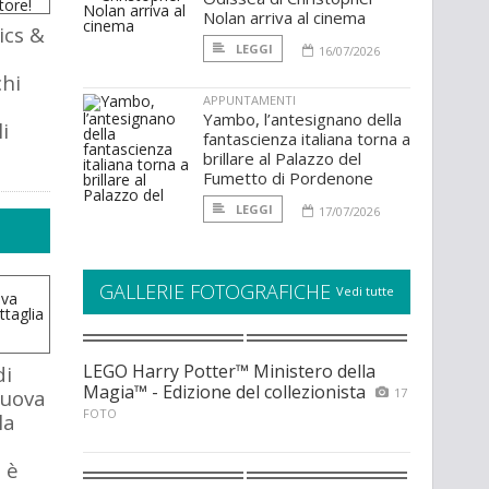
Nolan arriva al cinema
ics &
LEGGI
16/07/2026
chi
APPUNTAMENTI
Yambo, l’antesignano della
i
fantascienza italiana torna a
brillare al Palazzo del
Fumetto di Pordenone
LEGGI
17/07/2026
GALLERIE FOTOGRAFICHE
Vedi tutte
LEGO Harry Potter™ Ministero della
di
Magia™ - Edizione del collezionista
nuova
17
FOTO
la
 è