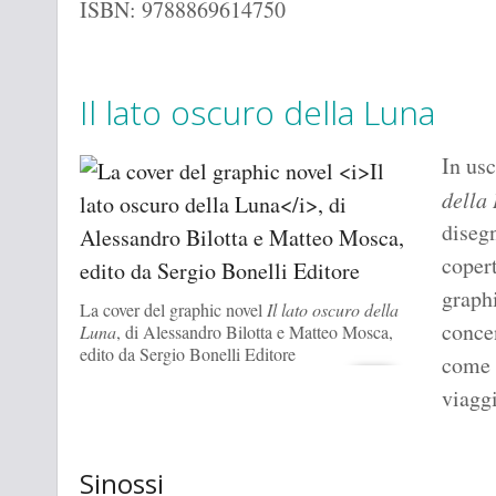
ISBN: 9788869614750
Il lato oscuro della Luna
In us
della
diseg
coper
graphi
La cover del graphic novel
Il lato oscuro della
concen
Luna
, di Alessandro Bilotta e Matteo Mosca,
edito da Sergio Bonelli Editore
come 
viaggi
Sinossi