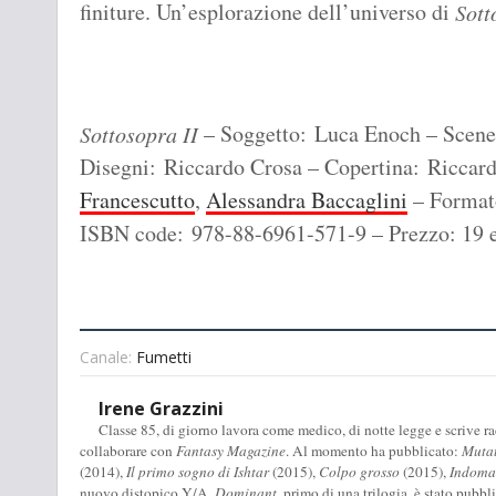
finiture. Un’esplorazione dell’universo di
Sott
– Soggetto: Luca Enoch – Scene
Sottosopra II
Disegni: Riccardo Crosa – Copertina: Riccar
Francescutto
,
Alessandra Baccaglini
– Formato
ISBN code: 978-88-6961-571-9 – Prezzo: 19 
Canale:
Fumetti
Irene Grazzini
Classe 85, di giorno lavora come medico, di notte legge e scrive racc
collaborare con
Fantasy Magazine
. Al momento ha pubblicato:
Muta
(2014),
Il primo sogno di Ishtar
(2015),
Colpo grosso
(2015),
Indomab
nuovo distopico Y/A,
Dominant
, primo di una trilogia, è stato pubbl