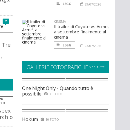
LEGGI
29/07/2026
2
CINEMA
Il trailer di Coyote vs Acme,
a settembre finalmente al
cinema
 Tre
LEGGI
23/07/2026
 /
GALLERIE FOTOGRAFICHE
Vedi tutte
One Night Only - Quando tutto è
possibile
38 FOTO
Apex
rchio
Hokum
10 FOTO