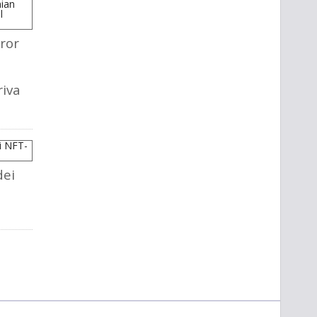
ror
riva
dei