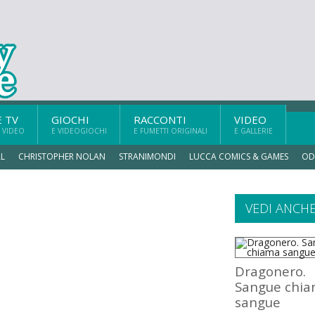
E TV
GIOCHI
RACCONTI
VIDEO
 VIDEO
E VIDEOGIOCHI
E FUMETTI ORIGINALI
E GALLERIE
L
CHRISTOPHER NOLAN
STRANIMONDI
LUCCA COMICS & GAMES
OD
VEDI ANCH
Dragonero.
Sangue chi
sangue