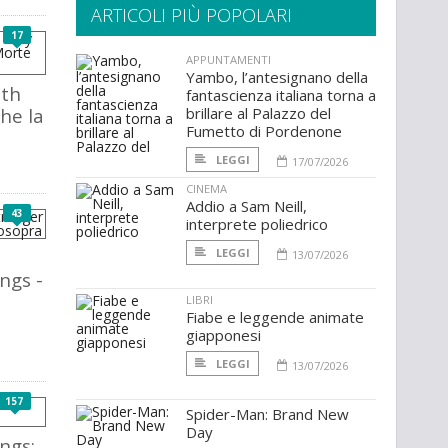
ARTICOLI PIÙ POPOLARI
17
APPUNTAMENTI
Yambo, l’antesignano della
ath
fantascienza italiana torna a
he la
brillare al Palazzo del
Fumetto di Pordenone
LEGGI
17/07/2026
CINEMA
Addio a Sam Neill,
43
interprete poliedrico
LEGGI
13/07/2026
ngs -
LIBRI
Fiabe e leggende animate
giapponesi
LEGGI
13/07/2026
157
Spider-Man: Brand New
Day
ngs: