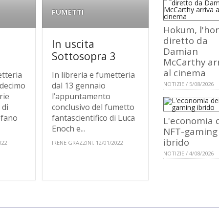
FUMETTI
Hokum, l'hor
diretto da
In uscita
Damian
Sottosopra 3
McCarthy ar
al cinema
etteria
In libreria e fumetteria
l decimo
dal 13 gennaio
NOTIZIE / 5/08/2026
rie
l’appuntamento
 di
conclusivo del fumetto
efano
fantascientifico di Luca
L'economia 
Enoch e...
NFT-gaming
ibrido
022
IRENE GRAZZINI, 12/01/2022
NOTIZIE / 4/08/2026