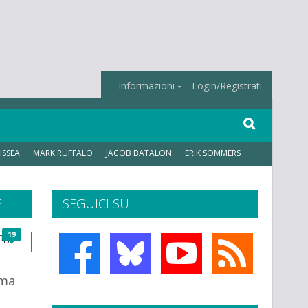
Informazioni
Login/Registrati
ISSEA
MARK RUFFALO
JACOB BATALON
ERIK SOMMERS
E
SEGUICI SU
19
ama