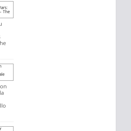
u
s
The
mon
la
llo