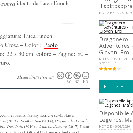
ideato da Luca Enoch.
osopra
Il sottosopra
NOTIZIE / 14/06/2019
ggiatura: Luca Enoch –
Dragonero
do Crosa – Colori:
Paolo
Adventures -
Giovani Eroi
: 22 x 30 cm, colore – Pagine: 80 –
RECENSIONI FUMETTI
euro.
27/11/2017
Alcuni diritti riservati
NOTIZIE
Disponibile 
onti e romanzi fantasy, storici e sci-fi, oltre a
Legends: Ma
tion
(2013),
Pre-Mutation
(2014),
I Signori dei Cavalli
ile Desiderio
(2016) e
Vendetta d'amore
(2017). Il suo
NOTIZIE / 6/08/2026
icato da Fanucci. Oltre ai libri, sue passioni sono la