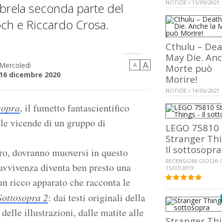
NOTIZIE / 15/09/2021
mbrela seconda parte del
och e Riccardo Crosa.
Cthulu – De
May Die. Anc
A
Mercoledì
A
Morte può
16 dicembre 2020
Morire!
NOTIZIE / 14/06/2021
sopra
, il fumetto fantascientifico
le vicende di un gruppo di
LEGO 75810
Stranger Thi
Il sottosopra
dro, dovranno muoversi in questo
RECENSIONI GIOCHI /
ravvivenza diventa ben presto una
15/07/2019
 un ricco apparato che racconta le
Sottosopra 2
: dai testi originali della
delle illustrazioni, dalle matite alle
Stranger Thi