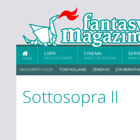
LIBRI
CINEMA
SERI
EBOOK E FUMETTI
NEWS E RECENSIONI
NEWS E
HOME
ARGOMENTI CALDI:
TOM HOLLAND
ZENDAYA
JON BERNTHA
Sottosopra II