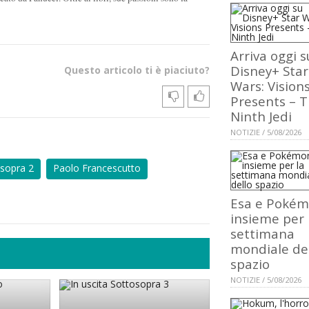
Arriva oggi s
Disney+ Star
Questo articolo ti è piaciuto?
Wars: Vision
Presents – 
Ninth Jedi
NOTIZIE / 5/08/2026
sopra 2
Paolo Francescutto
Esa e Poké
insieme per 
settimana
mondiale de
spazio
NOTIZIE / 5/08/2026