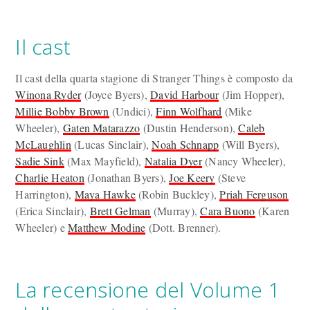
Il cast
Il cast della quarta stagione di Stranger Things è composto da
Winona Ryder
(Joyce Byers),
David Harbour
(Jim Hopper),
Millie Bobby Brown
(Undici),
Finn Wolfhard
(Mike
Wheeler),
Gaten Matarazzo
(Dustin Henderson),
Caleb
McLaughlin
(Lucas Sinclair),
Noah Schnapp
(Will Byers),
Sadie Sink
(Max Mayfield),
Natalia Dyer
(Nancy Wheeler),
Charlie Heaton
(Jonathan Byers),
Joe Keery
(Steve
Harrington),
Maya Hawke
(Robin Buckley),
Priah Ferguson
(Erica Sinclair),
Brett Gelman
(Murray),
Cara Buono
(Karen
Wheeler) e
Matthew Modine
(Dott. Brenner).
La recensione del Volume 1