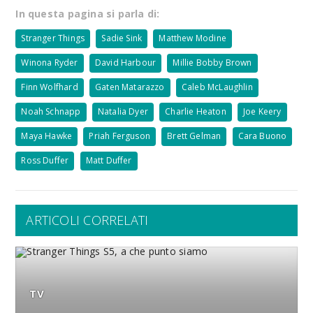
In questa pagina si parla di:
Stranger Things
Sadie Sink
Matthew Modine
Winona Ryder
David Harbour
Millie Bobby Brown
Finn Wolfhard
Gaten Matarazzo
Caleb McLaughlin
Noah Schnapp
Natalia Dyer
Charlie Heaton
Joe Keery
Maya Hawke
Priah Ferguson
Brett Gelman
Cara Buono
Ross Duffer
Matt Duffer
ARTICOLI CORRELATI
TV