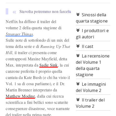
Stavolta potremmo non farcela
Sinossi della
quarta stagione
Netflix ha diffuso il trailer del
volume 2 della quarta stagione di
I produttori e
Stranger Things
.
gli autori
Sulle note di sottofondo di un mix del
tema della serie e di
Running Up That
Il cast
Hill
, il trailer ci presenta come
La recensione
contrapposti Maxine Mayfield, detta
del Volume 1
Max, intepretata da
Sadie Sink
, la cui
della quarta
canzone preferita è proprio quella
stagione
cantata da Kate Bush (e chi ha visto il
Vol. 1 sa di cosa parliamo), e il Dr.
Le immagini
Martin Brenner interpretato da
del Volume 2
Matthew Modine
, dalla cui ricerca
Il trailer del
scientifica a fini bellici sono scaturite
Volume 2
conseguenze disastrose, voce narrante
del trailer nella prima parte.