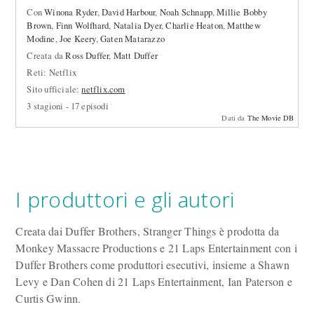
Con
Winona Ryder
,
David Harbour
,
Noah Schnapp
,
Millie Bobby
Brown
,
Finn Wolfhard
,
Natalia Dyer
,
Charlie Heaton
,
Matthew
Modine
,
Joe Keery
,
Gaten Matarazzo
Creata da
Ross Duffer
,
Matt Duffer
Reti: Netflix
Sito ufficiale:
netflix.com
3 stagioni - 17 episodi
Dati da
The Movie DB
I produttori e gli autori
Creata dai Duffer Brothers, Stranger Things è prodotta da
Monkey Massacre Productions e 21 Laps Entertainment con i
Duffer Brothers come produttori esecutivi, insieme a Shawn
Levy e Dan Cohen di 21 Laps Entertainment, Ian Paterson e
Curtis Gwinn.