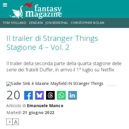
TOM HOLLAND
ZENDAYA
JON BERNTHAL
CHRISTOPHER NOLAN
Il trailer di Stranger Things
STRANIMONDI
LUCCA COMICS & GAMES
ODISSEA
JACOB BATALON
Stagione 4 – Vol. 2
SPIDER-MAN: BRAND NEW DAY
MICHAEL MANDO
Il trailer della seconda parte della quarta stagione delle
serie dei fratelli Duffer, in arrivo il 1° luglio su Netflix
20
Articolo di
Emanuele Manco
Sadie Sink è Maxine Mayfield iN Stranger Things
Martedì
21 giugno 2022
A
A