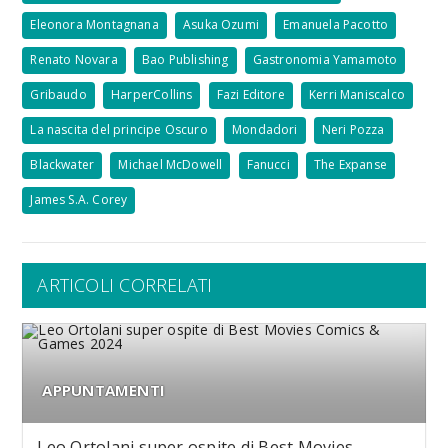
Eleonora Montagnana
Asuka Ozumi
Emanuela Pacotto
Renato Novara
Bao Publishing
Gastronomia Yamamoto
Gribaudo
HarperCollins
Fazi Editore
Kerri Maniscalco
La nascita del principe Oscuro
Mondadori
Neri Pozza
Blackwater
Michael McDowell
Fanucci
The Expanse
James S.A. Corey
ARTICOLI CORRELATI
APPUNTAMENTI
Leo Ortolani super ospite di Best Movies