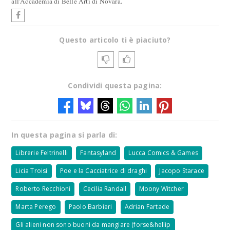
all'Accademia di Belle Arti di Novara.
Questo articolo ti è piaciuto?
Condividi questa pagina:
In questa pagina si parla di:
Librerie Feltrinelli
Fantasyland
Lucca Comics & Games
Licia Troisi
Poe e la Cacciatrice di draghi
Jacopo Starace
Roberto Recchioni
Cecilia Randall
Moony Witcher
Marta Perego
Paolo Barbieri
Adrian Fartade
Gli alieni non sono buoni da mangiare (forse&hellip