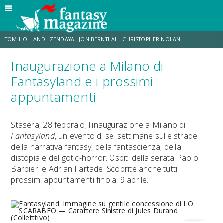
TOM HOLLAND
ZENDAYA
JON BERNTHAL
CHRISTOPHER NOLAN
Inaugurazione a Milano di
STRANIMONDI
LUCCA COMICS & GAMES
ODISSEA
CHRIS MCKENNA
Fantasyland e i prossimi
appuntamenti
DESTIN DANIEL CRETTON
ERIK SOMMERS
Stasera, 28 febbraio, l'inaugurazione a Milano di
Fantasyland
, un evento di sei settimane sulle strade
della narrativa fantasy, della fantascienza, della
distopia e del gotic-horror. Ospiti della serata Paolo
Barbieri e Adrian Fartade. Scoprite anche tutti i
prossimi appuntamenti fino al 9 aprile.