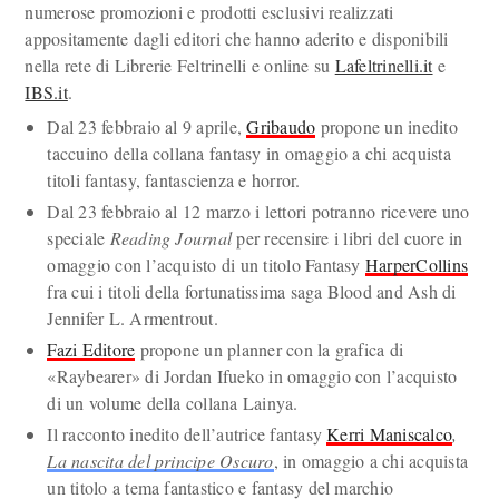
numerose promozioni e prodotti esclusivi realizzati
appositamente dagli editori che hanno aderito e disponibili
nella rete di Librerie Feltrinelli e online su
Lafeltrinelli.it
e
IBS.it
.
Dal 23 febbraio al 9 aprile,
Gribaudo
propone un inedito
taccuino della collana fantasy in omaggio a chi acquista
titoli fantasy, fantascienza e horror.
Dal 23 febbraio al 12 marzo i lettori potranno ricevere uno
speciale
Reading Journal
per recensire i libri del cuore in
omaggio con l’acquisto di un titolo Fantasy
HarperCollins
fra cui i titoli della fortunatissima saga Blood and Ash di
Jennifer L. Armentrout.
Fazi Editore
propone un planner con la grafica di
«Raybearer» di Jordan Ifueko in omaggio con l’acquisto
di un volume della collana Lainya.
Il racconto inedito dell’autrice fantasy
Kerri Maniscalco
,
La nascita del principe Oscuro
, in omaggio a chi acquista
un titolo a tema fantastico e fantasy del marchio