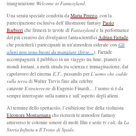
inaugurazione
Welcome to Fantasyland
.
Una serata speciale condotta da
Marta Perego
, con la
partecipazione esclusiva dell’illustratore fantasy
Paolo
Barbieri
che firmerà le tavole di
Fantasyland
e la performance
del più creativo dei divulgatori fantascientifici
Adrian Fartade
che proietterà i partecipanti in un’atmosfera siderale con
Gli
alieni non sono buoni da mangiare (forse…
)
. Fartade
accompagnerà il pubblico in un viaggio tra lune, pianeti e
mondi lontani, a metà strada tra scienza e immaginazione, dal
capolavoro del cinema
E.T
., passando per
L’uomo che cadde
sulla terra
di Walter Trevis fino alla celebre
canzone
Extraterreste
di Eugenio Finardi… l’uomo si è da
sempre interrogato sulla natura e sull’aspetto degli alieni.
Al termine dello spettacolo, l’esibizione live della violinista
Eleonora Montagnana
che ricreerà le atmosfere fantasy
attraverso le colonne sonore di molti film e serie tv
cult
, da
La
Storia Infinita
a
Il Trono di Spade
.