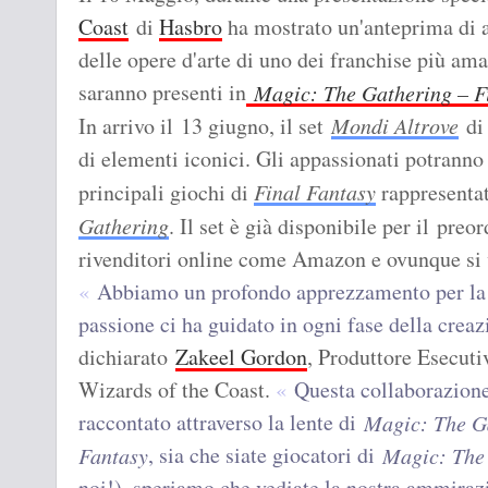
Coast
di
Hasbro
ha mostrato un'anteprima di al
delle opere d'arte di uno dei franchise più ama
saranno presenti in
Magic: The Gathering
– F
In arrivo il 13 giugno, il set
Mondi Altrove
d
di elementi iconici. Gli appassionati potranno
principali giochi di
Final Fantasy
rappresentat
Gathering
. Il set è già disponibile per il preo
rivenditori online come Amazon e ovunque si
Abbiamo un profondo apprezzamento per la
passione ci ha guidato in ogni fase della creaz
dichiarato
Zakeel Gordon
, Produttore Esecut
Wizards of the Coast.
Questa collaborazione
raccontato attraverso la lente di
Magic: The G
, sia che siate giocatori di
Fantasy
Magic: The
noi!), speriamo che vediate la nostra ammira