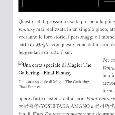
Questo set di prossima uscita presenta la più 
mai realizzata in un singolo gioco, att
Fantasy
vedranno le loro storie, i personaggi e i mome
carte di
, con queste icone della serie i
Magic
leggendaria di tutto il set.
Per c
Fanta
le più
Una carta speciale di Magic: The Gathering -
artwo
Final Fantasy
forman
opere d'arte esistenti della serie
Final Fantasy
天野喜孝/YOSHITAKA AMANO e 野村哲也/TE
fan di
riconosceranno sicurame
Final Fantasy