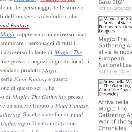
Base 2021
cuni dei personaggi, delle storie e
NOTIZIE / 26/06/2020
ti dell’universo videoludico, che
.
inal Fantasy
i
Magic
rappresenta un universo ricco
Magic: The
 ammirare i personaggi di tutti i
Gathering A
i attraverso la lente di
Magic: The
al via le nuo
European
rdine presso i negozi di giochi locali, i
National Le
 vendano prodotti
.
Magic
NOTIZIE / 6/11/2019
 serie
e questa
Final Fantasy
ione di questo set
, ha
ivo di
presso
Magic: The Gathering
Arriva nella
 è un sincero tributo a
,
Final Fantasy
Magic: The
. Sia che siate fan di
athering
Final
Gathering A
War of the S
o di entrambi (come
 Gathering
Chronicles
zione per
riflessa in