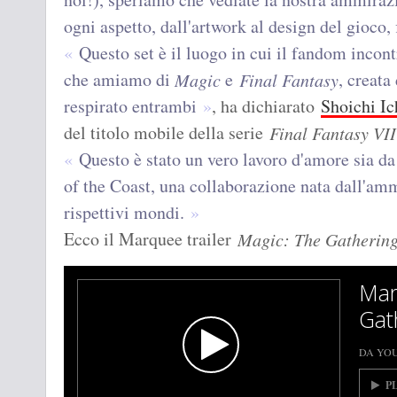
ogni aspetto, dall'artwork al design del gioco, f
Questo set è il luogo in cui il fandom incontr
che amiamo di
e
, creata
Magic
Final Fantasy
respirato entrambi
, ha dichiarato
Shoichi I
del titolo mobile della serie
Final Fantasy
VII
Questo è stato un vero lavoro d'amore sia da
of the Coast, una collaborazione nata dall'amm
rispettivi mondi.
Ecco il Marquee trailer
Magic: The Gathering
Mar
Gat
DA YO
P