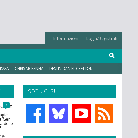
Informazioni
Login/Registrati
ISSEA
CHRIS MCKENNA
DESTIN DANIEL CRETTON
E
SEGUICI SU
2
he