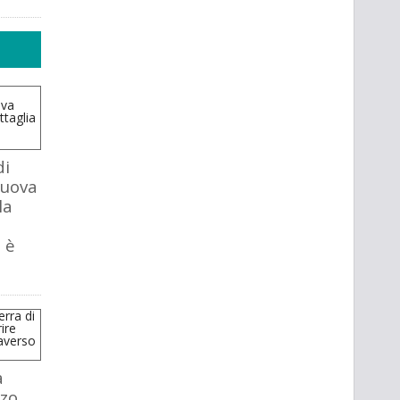
di
nuova
la
 è
a
zo.