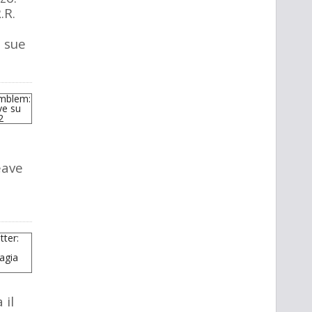
.R.
e sue
eave
 il