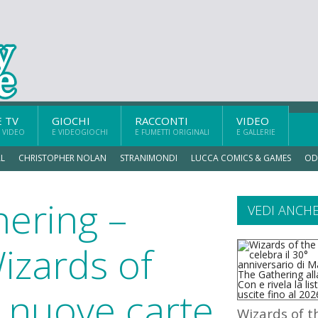
E TV
GIOCHI
RACCONTI
VIDEO
 VIDEO
E VIDEOGIOCHI
E FUMETTI ORIGINALI
E GALLERIE
L
CHRISTOPHER NOLAN
STRANIMONDI
LUCCA COMICS & GAMES
OD
hering –
VEDI ANCH
Wizards of
a nuove carte
Wizards of t