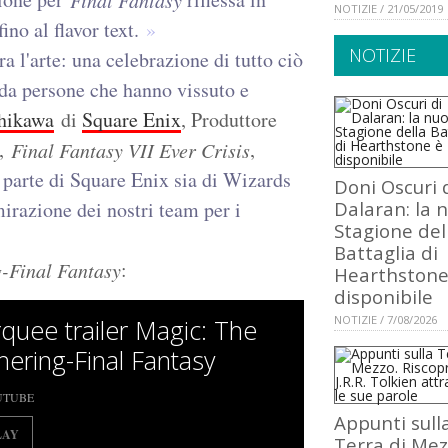
Final Fantasy
NOTIZIE / 21/05/2019
ino al flavor text.
NOTIZIE
a l'arte: una celebrazione di tutto ciò
 da persone che hanno vissuto e
chikawa
di
Square Enix
, Produttore
,
,
Final Fantasy
VII Ever Crisis
 parte di Square Enix sia di Wizards
Doni Oscuri 
irazione dei nostri team per i
Dalaran: la 
Stagione del
Battaglia di
:
-
Final Fantasy
Hearthstone
disponibile
NOTIZIE / 7/08/2026
quee trailer Magic: The
hering-Final Fantasy
UTUBE
Appunti sull
LAY
Terra di Mez