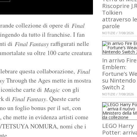
Riscoprire J.R
Tolkien
attraverso l
grande collezione di opere di
Final
parole
ingendo da tutto il franchise. I fan
NOTIZIE / 7/08/2026
nti di
raffigurati nelle
Final Fantasy
mmortalate su oltre 100 carte creatura
In arrivo Fire
Emblem:
elebrare questa collaborazione,
Final
Fortune’s W
Through the Ages mette in mostra
sy
su Nintendo
Switch 2
 iconiche carte di
con gli
Magic
NOTIZIE / 7/08/2026
rk di
. Queste carte
Final Fantasy
o un foglio bonus per il set, con
, che mette in evidenza artisti come
LEGO Harry
TSUYA NOMURA, nomi che i
Potter: arriva
nte.