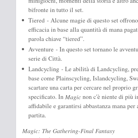
minigiochi, momenti della storia e altro anc
bifronte in tutto il set.
Tiered - Alcune magie di questo set offrono 
efficacia in base alla quantità di mana paga
parola chiave “tiered”.
Avventure - In questo set tornano le avventu
serie di Città.
Landcycling - Le abilità di Landcycling, pres
base come Plainscycling, Islandcycling, Sw
scartare una carta per cercare nel proprio gr
specificato. In
non c'è niente di più 
Magic
affidabile e garantirsi abbastanza mana per 
partita.
Magic: The Gathering-
Final Fantasy