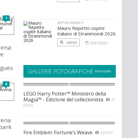
7
APPUNTAMENTI
Mauro Repetto ospite
italiano di Stranimondi 2026
LEGGI
20/07/2026
rena:
ve
agues
GALLERIE FOTOGRAFICHE
Vedi tutte
8
LEGO Harry Potter™ Ministero della
Magia™ - Edizione del collezionista
17
FOTO
rena
park
Fire Emblem: Fortune’s Weave
5 FOTO