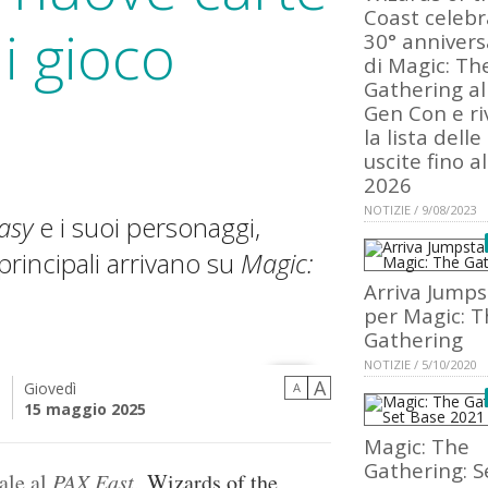
Coast celebra
i gioco
30° annivers
di Magic: Th
Gathering al
Gen Con e ri
la lista delle
uscite fino al
2026
NOTIZIE / 9/08/2023
asy
e i suoi personaggi,
principali arrivano su
Magic:
Arriva Jumps
per Magic: T
Gathering
NOTIZIE / 5/10/2020
A
Giovedì
A
i
15 maggio 2025
Magic: The
Gathering: S
ale al
PAX East
,
Wizards of the