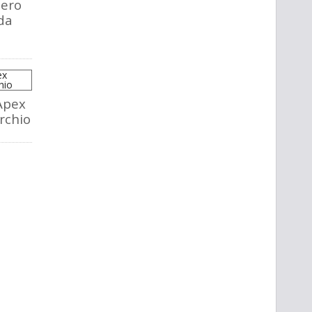
tero
da
Apex
rchio