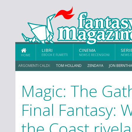
LIBRI
CINEMA
SERI
EBOOK E FUMETTI
NEWS E RECENSIONI
NEWS E
HOME
ARGOMENTI CALDI:
TOM HOLLAND
ZENDAYA
JON BERNTHA
Magic: The Gat
ERIK SOMMERS
Final Fantasy: 
the Coast rivel