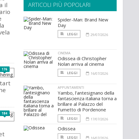
 il
ARTICOLI PIÙ POPOLARI
ario
e
Spider-Man: Brand New
la
Day
vela
LEGGI
29/07/2026
CINEMA
Odissea di Christopher
Nolan arriva al cinema
176
LEGGI
16/07/2026
tart
APPUNTAMENTI
he
Yambo, l’antesignano della
fantascienza italiana torna a
brillare al Palazzo del
Fumetto di Pordenone
184
LEGGI
17/07/2026
Odissea
et
LEGGI
16/07/2026