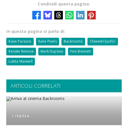
Condividi questa pagina:
In questa pagina si parla di:
Kane Parsons
Kane Pixels
Backrooms
Chiwetel Ejiofor
Renate Reinsve
Mark Duplass
Finn Bennett
Lukita Maxwell
ARTICOLI CORRELATI
CINEMA