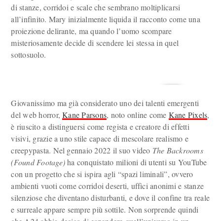
di stanze, corridoi e scale che sembrano moltiplicarsi
all’infinito. Mary inizialmente liquida il racconto come una
proiezione delirante, ma quando l’uomo scompare
misteriosamente decide di scendere lei stessa in quel
sottosuolo.
Giovanissimo ma già considerato uno dei talenti emergenti
del web horror,
Kane Parsons
, noto online come
Kane Pixels
,
è riuscito a distinguersi come regista e creatore di effetti
visivi, grazie a uno stile capace di mescolare realismo e
creepypasta. Nel gennaio 2022 il suo video
The Backrooms
(Found Footage)
ha conquistato milioni di utenti su YouTube
con un progetto che si ispira agli “spazi liminali”, ovvero
ambienti vuoti come corridoi deserti, uffici anonimi e stanze
silenziose che diventano disturbanti, e dove il confine tra reale
e surreale appare sempre più sottile. Non sorprende quindi