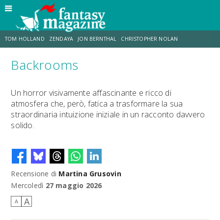
TOM HOLLAND
ZENDAYA
JON BERNTHAL
CHRISTOPHER NOLAN
Backrooms
STRANIMONDI
LUCCA COMICS & GAMES
ODISSEA
MARK RUFFALO
Un horror visivamente affascinante e ricco di
atmosfera che, però, fatica a trasformare la sua
JACOB BATALON
ERIK SOMMERS
straordinaria intuizione iniziale in un racconto davvero
solido.
Recensione di
Martina Grusovin
Mercoledì
27 maggio 2026
A
A