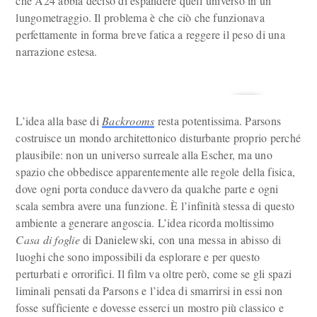
che A24 abbia deciso di espandere quell’universo in un
lungometraggio. Il problema è che ciò che funzionava
perfettamente in forma breve fatica a reggere il peso di una
narrazione estesa.
L’idea alla base di
Backrooms
resta potentissima. Parsons
costruisce un mondo architettonico disturbante proprio perché
plausibile: non un universo surreale alla Escher, ma uno
spazio che obbedisce apparentemente alle regole della fisica,
dove ogni porta conduce davvero da qualche parte e ogni
scala sembra avere una funzione. È l’infinità stessa di questo
ambiente a generare angoscia. L’idea ricorda moltissimo
Casa di foglie
di Danielewski, con una messa in abisso di
luoghi che sono impossibili da esplorare e per questo
perturbati e orrorifici. Il film va oltre però, come se gli spazi
liminali pensati da Parsons e l’idea di smarrirsi in essi non
fosse sufficiente e dovesse esserci un mostro più classico e