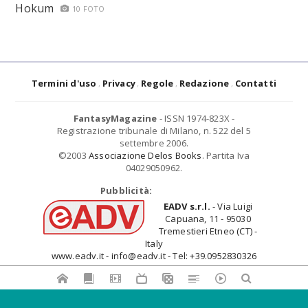
Hokum
10 FOTO
Termini d'uso
Privacy
Regole
Redazione
Contatti
FantasyMagazine
- ISSN 1974-823X -
Registrazione tribunale di Milano, n. 522 del 5
settembre 2006.
©2003
Associazione Delos Books
. Partita Iva
04029050962.
Pubblicità:
EADV s.r.l.
- Via Luigi
Capuana, 11 - 95030
Tremestieri Etneo (CT) -
Italy
www.eadv.it - info@eadv.it - Tel: +39.0952830326