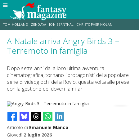
TOM HOLLAND
ZENDAYA
JON BERNTHAL
CHRISTOPHER NOLAN
A Natale arriva Angry Birds 3 –
STRANIMONDI
LUCCA COMICS & GAMES
ODISSEA
JACOB BATALON
Terremoto in famiglia
SPIDER-MAN: BRAND NEW DAY
MICHAEL MANDO
Dopo sette anni dalla loro ultima avventura
cinematografica, tornano i protagonisti della popolare
serie di videogiochi della Rovio, questa volta alle prese
con la gestione dei doveri familiari.
Articolo di
Emanuele Manco
Angry Birds 3 - Terremoto in famiglia
Giovedì
2 luglio 2026