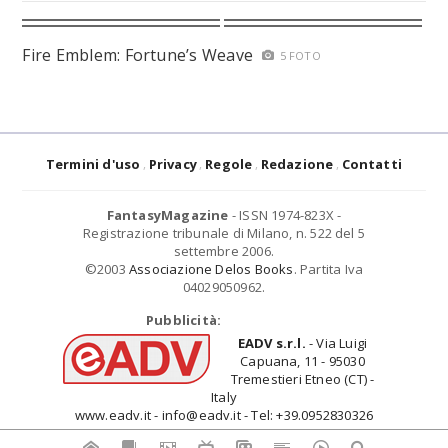
Fire Emblem: Fortune’s Weave
5 FOTO
Termini d'uso
Privacy
Regole
Redazione
Contatti
FantasyMagazine
- ISSN 1974-823X -
Registrazione tribunale di Milano, n. 522 del 5
settembre 2006.
©2003
Associazione Delos Books
. Partita Iva
04029050962.
Pubblicità:
EADV s.r.l.
- Via Luigi
Capuana, 11 - 95030
Tremestieri Etneo (CT) -
Italy
www.eadv.it - info@eadv.it - Tel: +39.0952830326