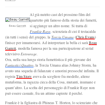
Al già nutrito cast del prossimo film del
quartetto più famoso della storia dei fumetti,
si aggiunge un altro nome. Si tratta di
Beau Garrett
Frankie Raye
, scienziata di cui il testacalda
(in tutti i sensi) del gruppo, la
Torcia Umana
(
Chris Evans
)
finisce per innamorarsi. Ad interpretare la bella ci sarà
Beau
Garrett
, modella famosa per la sua partecipazione al serial
televisivo
Entourage
.
Ora, nella sua lunga storia fumettistica il più giovane dei
Fantastici Quattro
, la Torcia Umana alias Johnny Storm, ha
avuto una sequela di fidanzate e amorini pressoché infinita. Il
regista
Tim Story
aveva da scegliere fra modelle, aliene
mutaforma, la ragazza cieca della Cosa, mutanti, inumane e
quant’altro. La scelta del personaggio di Frankie Raye non
può essere casuale, fra un attimo capirete il perché.
Frankie è la figliastra di Phineas T. Horton, lo scienziato che