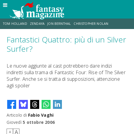
TOM HOLLAND
ZENDAYA
JON BERNTHAL
CHRISTOPHER NOLAN
Fantastici Quattro: più di un Silver
STRANIMONDI
LUCCA COMICS & GAMES
ODISSEA
CHRIS MCKENNA
Surfer?
DESTIN DANIEL CRETTON
ERIK SOMMERS
Le nuove aggiunte al cast potrebbero dare indizi
indiretti sulla trama di Fantastic Four: Rise of The Silver
Surfer. Anche se si tratta di supposizioni, attenzione
agli spoiler
Articolo di
Fabio Vaghi
Giovedì
5 ottobre 2006
A
A