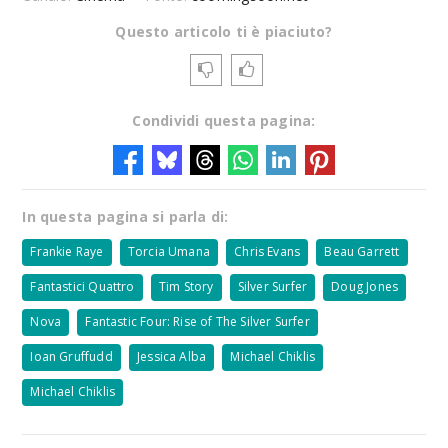
Questo articolo ti è piaciuto?
Condividi questa pagina:
In questa pagina si parla di:
Frankie Raye
Torcia Umana
Chris Evans
Beau Garrett
Fantastici Quattro
Tim Story
Silver Surfer
Doug Jones
Nova
Fantastic Four: Rise of The Silver Surfer
Ioan Gruffudd
Jessica Alba
Michael Chiklis
Michael Chiklis