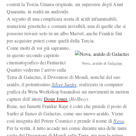
costruì la Torcia Umana originale, un supereroe degli Anni
Quaranta, in realtà un androide.
A seguito di una complicata storia di acidi infiammabili,
mutazioni genetiche e costumi invisibili, una di quelle che si
possono trovare solo in un albo Marvel, anche Frankie finì
per acquisire poteri come quelli della Torcia.
Come molti di voi già sapranno,
in questo secondo capitolo
cinematografico dei Fantastici
Nova, araldo di Galactus
Quattro vedremo l’arrivo sulla
Terra di Galactus, il Divoratore di Mondi, nonché del suo
araldo, il potentissimo
Silver Surfer
, realizzato in computer
grafica da Weta Workshop basandosi sui movimenti in motion
capture dell’attore
Doug Jones
(
Hellboy
).
Bene, nei fumetti Frankie Raye è colei che prende il posto di
Surfer al fianco di Galactus, come suo nuovo araldo. Viene
così insignita del Potere Cosmico e prende il nome di
Nova
.
Per la verità, il tutto accade nei comic durante una delle tante
visite del Divoratore di Mondi sulla Terra, ma non la prima