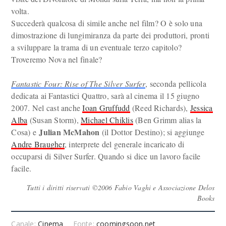
volta.
Succederà qualcosa di simile anche nel film? O è solo una
dimostrazione di lungimiranza da parte dei produttori, pronti
a sviluppare la trama di un eventuale terzo capitolo?
Troveremo Nova nel finale?
Fantastic Four: Rise of The Silver Surfer
, seconda pellicola
dedicata ai Fantastici Quattro, sarà al cinema il 15 giugno
2007. Nel cast anche
Ioan Gruffudd
(Reed Richards),
Jessica
Alba
(Susan Storm),
Michael Chiklis
(Ben Grimm alias la
Julian McMahon
Cosa) e
(il Dottor Destino); si aggiunge
Andre Braugher
, interprete del generale incaricato di
occuparsi di Silver Surfer. Quando si dice un lavoro facile
facile.
Tutti i diritti riservati ©2006 Fabio Vaghi e Associazione Delos
Books
Canale:
Cinema
Fonte:
coomingsoon.net