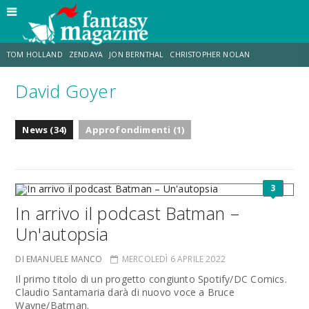
TOM HOLLAND
ZENDAYA
JON BERNTHAL
CHRISTOPHER NOLAN
David Goyer
STRANIMONDI
LUCCA COMICS & GAMES
ODISSEA
TRAMELL TILLMAN
News (34)
Approfondimenti (1)
CHRIS MCKENNA
ERIK SOMMERS
3
In arrivo il podcast Batman –
Un'autopsia
DI EMANUELE MANCO
MERCOLEDÌ 6 APRILE 2022
Il primo titolo di un progetto congiunto Spotify/DC Comics.
Claudio Santamaria darà di nuovo voce a Bruce
Wayne/Batman.