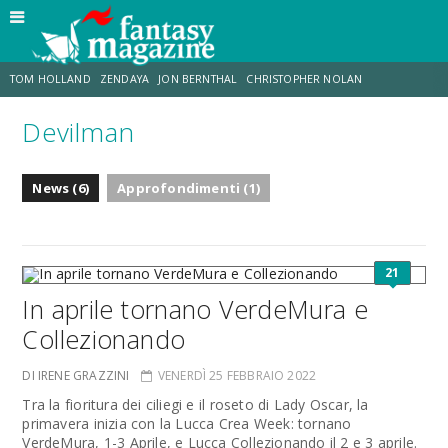
TOM HOLLAND
ZENDAYA
JON BERNTHAL
CHRISTOPHER NOLAN
Devilman
STRANIMONDI
LUCCA COMICS & GAMES
ODISSEA
CHRIS MCKENNA
News (6)
Approfondimenti (1)
DESTIN DANIEL CRETTON
ERIK SOMMERS
21
In aprile tornano VerdeMura e
Collezionando
DI IRENE GRAZZINI
VENERDÌ 25 FEBBRAIO 2022
Tra la fioritura dei ciliegi e il roseto di Lady Oscar, la
primavera inizia con la Lucca Crea Week: tornano
VerdeMura, 1-3 Aprile, e Lucca Collezionando il 2 e 3 aprile.