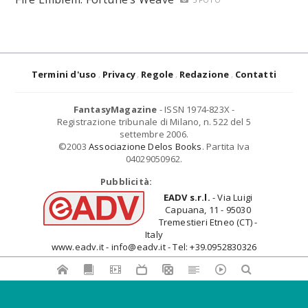
Termini d'uso
Privacy
Regole
Redazione
Contatti
FantasyMagazine
- ISSN 1974-823X -
Registrazione tribunale di Milano, n. 522 del 5
settembre 2006.
©2003
Associazione Delos Books
. Partita Iva
04029050962.
Pubblicità:
EADV s.r.l.
- Via Luigi
Capuana, 11 - 95030
Tremestieri Etneo (CT) -
Italy
www.eadv.it - info@eadv.it - Tel: +39.0952830326