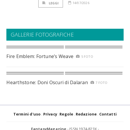
14/07/2026
LEGGI
GALLERIE FOTOGRAFICHE
Fire Emblem: Fortune’s Weave
5 FOTO
Hearthstone: Doni Oscuri di Dalaran
7 FOTO
Termini d'uso
Privacy
Regole
Redazione
Contatti
FantasyMagazine
- ISSN 1974-823X -