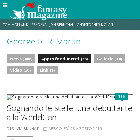
TOM HOLLAND
ZENDAYA
JON BERNTHAL
CHRISTOPHER NOLAN
George R. R. Martin
STRANIMONDI
LUCCA COMICS & GAMES
ODISSEA
DESTIN DANIEL CRETTON
News (446)
Approfondimenti (33)
Gallerie (14)
TRAMELL TILLMAN
CHRIS MCKENNA
Video (30)
Link (1)
185
Sognando le stelle: una debuttante
alla WorldCon
DI SILVIA BRUNATI
MERCOLEDÌ 28 AGOSTO 2019