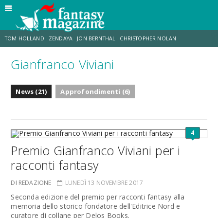
TOM HOLLAND
ZENDAYA
JON BERNTHAL
CHRISTOPHER NOLAN
Gianfranco Viviani
STRANIMONDI
LUCCA COMICS & GAMES
ODISSEA
TRAMELL TILLMAN
News (21)
Approfondimenti (6)
CHRIS MCKENNA
ERIK SOMMERS
4
Premio Gianfranco Viviani per i
racconti fantasy
DI REDAZIONE
LUNEDÌ 13 NOVEMBRE 2017
Seconda edizione del premio per racconti fantasy alla
memoria dello storico fondatore dell'Editrice Nord e
curatore di collane per Delos Books.