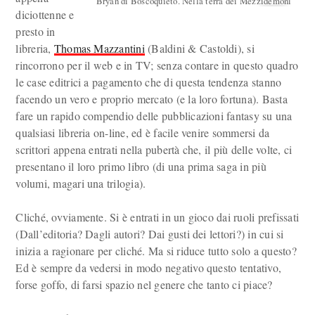
Bryan di Boscoquieto. Nella terra dei Mezzidemoni
diciottenne e
presto in
libreria,
Thomas Mazzantini
(Baldini & Castoldi), si
rincorrono per il web e in TV; senza contare in questo quadro
le case editrici a pagamento che di questa tendenza stanno
facendo un vero e proprio mercato (e la loro fortuna). Basta
fare un rapido compendio delle pubblicazioni fantasy su una
qualsiasi libreria on-line, ed è facile venire sommersi da
scrittori appena entrati nella pubertà che, il più delle volte, ci
presentano il loro primo libro (di una prima saga in più
volumi, magari una trilogia).
Cliché, ovviamente. Si è entrati in un gioco dai ruoli prefissati
(Dall’editoria? Dagli autori? Dai gusti dei lettori?) in cui si
inizia a ragionare per cliché. Ma si riduce tutto solo a questo?
Ed è sempre da vedersi in modo negativo questo tentativo,
forse goffo, di farsi spazio nel genere che tanto ci piace?