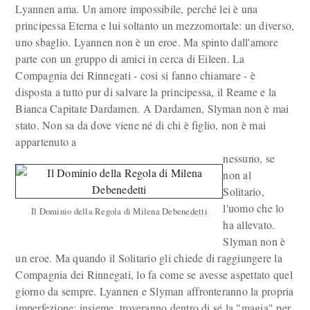
Lyannen ama. Un amore impossibile, perché lei è una
principessa Eterna e lui soltanto un mezzomortale: un diverso,
uno sbaglio. Lyannen non è un eroe. Ma spinto dall'amore
parte con un gruppo di amici in cerca di Eileen. La
Compagnia dei Rinnegati - cosi si fanno chiamare - è
disposta a tutto pur di salvare la principessa, il Reame e la
Bianca Capitate Dardamen. A Dardamen, Slyman non è mai
stato. Non sa da dove viene né di chi è figlio, non è mai
appartenuto a
nessuno, se
non al
Solitario,
l'uomo che lo
Il Dominio della Regola di Milena Debenedetti
ha allevato.
Slyman non è
un eroe. Ma quando il Solitario gli chiede di raggiungere la
Compagnia dei Rinnegati, lo fa come se avesse aspettato quel
giorno da sempre. Lyannen e Slyman affronteranno la propria
imperfezione: insieme, troveranno dentro di sé la "magia" per