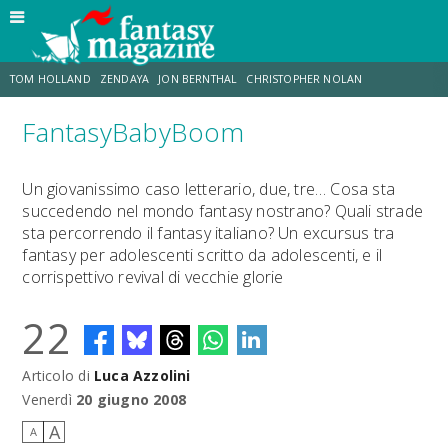
TOM HOLLAND
ZENDAYA
JON BERNTHAL
CHRISTOPHER NOLAN
FantasyBabyBoom
STRANIMONDI
LUCCA COMICS & GAMES
ODISSEA
TRAMELL TILLMAN
Un giovanissimo caso letterario, due, tre… Cosa sta
succedendo nel mondo fantasy nostrano? Quali strade
CHRIS MCKENNA
ERIK SOMMERS
sta percorrendo il fantasy italiano? Un excursus tra
fantasy per adolescenti scritto da adolescenti, e il
corrispettivo revival di vecchie glorie
22
Articolo di
Luca Azzolini
Venerdì
20 giugno 2008
A
A