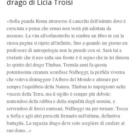
drago di Licia Troisi
«Sofia guarda Roma attraverso il cancello dell'istituto dove è
cresciuta e pensa che ormai non verrà più adottata da
nessuno. La vita all'orfanotrofio le sembra un libro in cui la
stessa pagina si ripete all'infinito, fino a quando un giorno un
professore di antropologia non la prende con sé. Sarà lui a
rivelarle che il neo sulla sua fronte è il segno che in lei dimora
lo spirito del drago Thuban. Tremila anni fa questa
potentissima creatura sconfisse Nidhoggr, la perfida viverna
che voleva distruggere l'Albero del Mondo e alterare per
sempre l'equilibrio della Natura. Thuban lo imprigionò nelle
viscere della Terra, ma il sigillo è sempre più debole:
nutrendosi della rabbia e della stupidità degli uomini, e
servendosi di feroci emissari, Nidhoggr sta per tornare. Tocca
a Sofia e agli altri prescelti fermarlo nell'ultima, definitiva
battaglia. La ragazza drago deve solo scegliere di credere al
suo dono...»