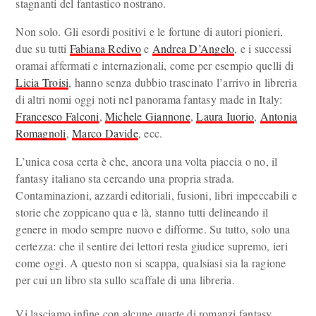
stagnanti del fantastico nostrano.
Non solo. Gli esordi positivi e le fortune di autori pionieri,
due su tutti
Fabiana Redivo
e
Andrea D’Angelo
, e i successi
oramai affermati e internazionali, come per esempio quelli di
Licia Troisi
, hanno senza dubbio trascinato l’arrivo in libreria
di altri nomi oggi noti nel panorama fantasy made in Italy:
Francesco Falconi
,
Michele Giannone
,
Laura Iuorio
,
Antonia
Romagnoli
,
Marco Davide
, ecc.
L’unica cosa certa è che, ancora una volta piaccia o no, il
fantasy italiano sta cercando una propria strada.
Contaminazioni, azzardi editoriali, fusioni, libri impeccabili e
storie che zoppicano qua e là, stanno tutti delineando il
genere in modo sempre nuovo e difforme. Su tutto, solo una
certezza: che il sentire dei lettori resta giudice supremo, ieri
come oggi. A questo non si scappa, qualsiasi sia la ragione
per cui un libro sta sullo scaffale di una libreria.
Vi lasciamo infine con alcune quarte di romanzi fantasy