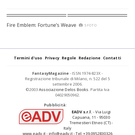
Fire Emblem: Fortune’s Weave
5 FOTO
Termini d'uso
Privacy
Regole
Redazione
Contatti
FantasyMagazine
- ISSN 1974-823X -
Registrazione tribunale di Milano, n. 522 del 5
settembre 2006.
©2003
Associazione Delos Books
. Partita Iva
04029050962.
Pubblicità:
EADV s.r.l.
- Via Luigi
Capuana, 11 - 95030
Tremestieri Etneo (CT) -
Italy
www.eadv.it - info@eadv.it - Tel: +39.0952830326