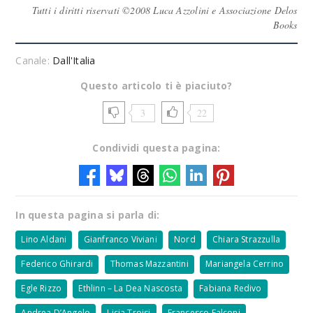
Tutti i diritti riservati ©2008 Luca Azzolini e Associazione Delos
Books
Canale:
Dall'Italia
Questo articolo ti è piaciuto?
3
22
Condividi questa pagina:
In questa pagina si parla di:
Lino Aldani
Gianfranco Viviani
Nord
Chiara Strazzulla
Federico Ghirardi
Thomas Mazzantini
Mariangela Cerrino
Egle Rizzo
Ethlinn – La Dea Nascosta
Fabiana Redivo
Andrea D’Angelo
Licia Troisi
Francesco Falconi