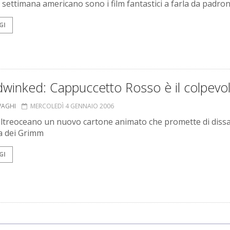
e settimana americano sono i film fantastici a farla da padro
GI
winked: Cappuccetto Rosso è il colpevo
VAGHI
MERCOLEDÌ 4 GENNAIO 2006
oltreoceano un nuovo cartone animato che promette di diss
la dei Grimm
GI