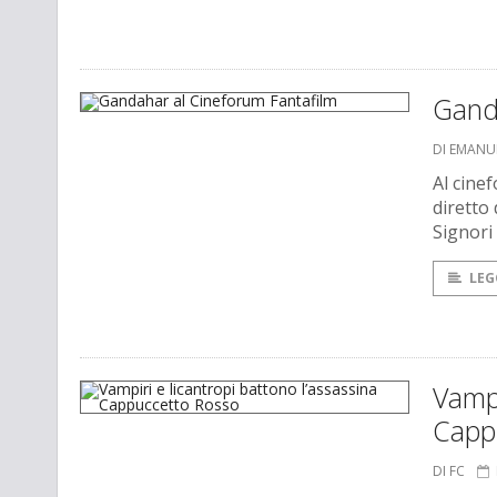
Gand
DI EMANU
Al cine
diretto 
Signori
LEG
Vampi
Capp
DI FC