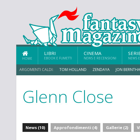
LIBRI
CINEMA
SERI
EBOOK E FUMETTI
NEWS E RECENSIONI
NEWS E
HOME
ARGOMENTI CALDI:
TOM HOLLAND
ZENDAYA
JON BERNTHA
Glenn Close
ERIK SOMMERS
News (10)
Approfondimenti (4)
Gallerie (2)
V