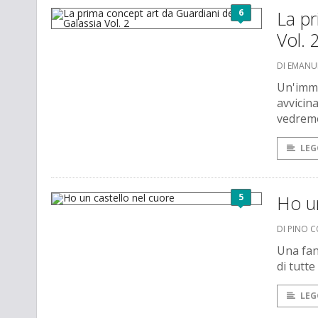
6
La pr
Vol. 
DI EMANU
Un'imma
avvicin
vedremo
LEG
5
Ho un
DI PINO 
Una fan
di tutte
LEG