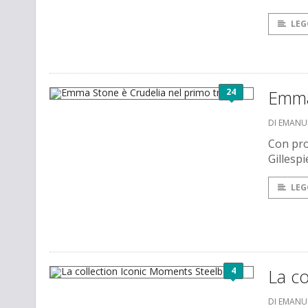
LEG
24
Emma 
DI EMANU
Con pro
Gillespi
LEG
4
La c
DI EMANU