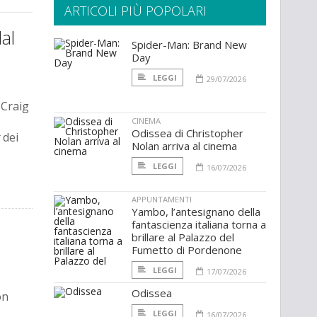
ARTICOLI PIÙ POPOLARI
al
Spider-Man: Brand New
Day
LEGGI
29/07/2026
 Craig
CINEMA
Odissea di Christopher
dei
Nolan arriva al cinema
LEGGI
16/07/2026
APPUNTAMENTI
Yambo, l’antesignano della
fantascienza italiana torna a
brillare al Palazzo del
Fumetto di Pordenone
LEGGI
17/07/2026
Odissea
on
LEGGI
16/07/2026