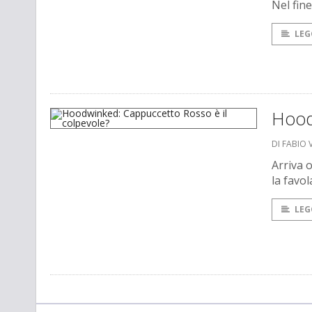
Nel fin
LEG
Hood
DI FABIO 
Arriva 
la favo
LEG