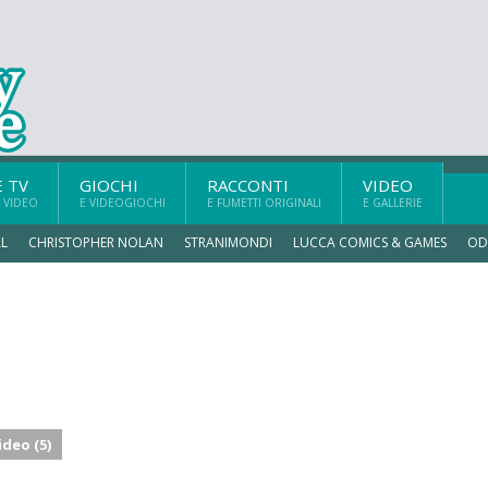
E TV
GIOCHI
RACCONTI
VIDEO
 VIDEO
E VIDEOGIOCHI
E FUMETTI ORIGINALI
E GALLERIE
L
CHRISTOPHER NOLAN
STRANIMONDI
LUCCA COMICS & GAMES
OD
ideo (5)