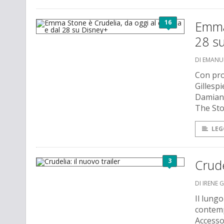
16
Emma 
28 s
DI EMANU
Con pro
Gillespi
Damiano
The St
LEG
3
Crude
DI IRENE 
Il lung
contemp
Accesso