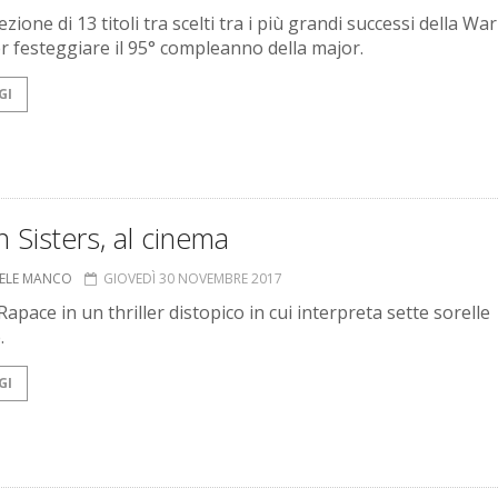
zione di 13 titoli tra scelti tra i più grandi successi della Wa
r festeggiare il 95° compleanno della major.
GI
 Sisters, al cinema
ELE MANCO
GIOVEDÌ 30 NOVEMBRE 2017
pace in un thriller distopico in cui interpreta sette sorelle
.
GI