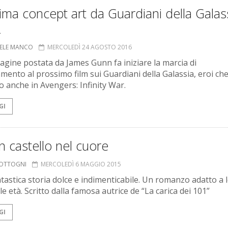
ima concept art da Guardiani della Galas
2
ELE MANCO
MERCOLEDÌ 24 AGOSTO 2016
gine postata da James Gunn fa iniziare la marcia di
amento al prossimo film sui Guardiani della Galassia, eroi ch
 anche in Avengers: Infinity War.
GI
 castello nel cuore
COTTOGNI
MERCOLEDÌ 6 MAGGIO 2015
tastica storia dolce e indimenticabile. Un romanzo adatto a l
 le età. Scritto dalla famosa autrice de “La carica dei 101”
GI