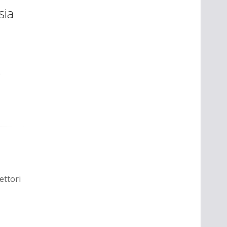
sia
e
ettori