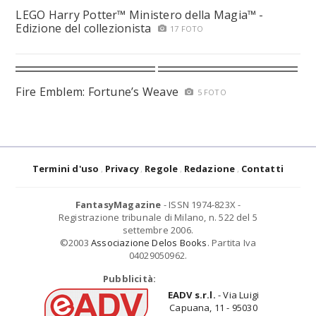
LEGO Harry Potter™ Ministero della Magia™ -
Edizione del collezionista
17 FOTO
Fire Emblem: Fortune’s Weave
5 FOTO
Termini d'uso
Privacy
Regole
Redazione
Contatti
FantasyMagazine
- ISSN 1974-823X -
Registrazione tribunale di Milano, n. 522 del 5
settembre 2006.
©2003
Associazione Delos Books
. Partita Iva
04029050962.
Pubblicità:
EADV s.r.l.
- Via Luigi
Capuana, 11 - 95030