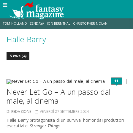
TOM HOLLAND
ZENDAYA
JON BERNTHAL
CHRISTOPHER NOLAN
Halle Barry
STRANIMONDI
LUCCA COMICS & GAMES
ODISSEA
CHRIS MCKENNA
News (4)
DESTIN DANIEL CRETTON
ERIK SOMMERS
11
Never Let Go – A un passo dal
male, al cinema
DI REDAZIONE
VENERDÌ 27 SETTEMBRE 2024
Halle Barry protagonista di un survival horror dai produttori
esecutivi di
Stranger Things
.