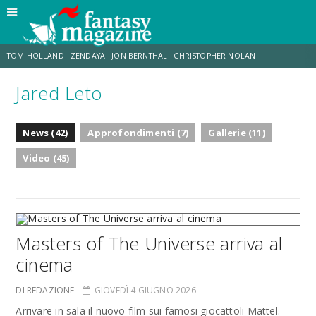
TOM HOLLAND
ZENDAYA
JON BERNTHAL
CHRISTOPHER NOLAN
Jared Leto
STRANIMONDI
LUCCA COMICS & GAMES
ODISSEA
JACOB BATALON
News (42)
Approfondimenti (7)
Gallerie (11)
SPIDER-MAN: BRAND NEW DAY
MICHAEL MANDO
Video (45)
Masters of The Universe arriva al
cinema
DI REDAZIONE
GIOVEDÌ 4 GIUGNO 2026
Arrivare in sala il nuovo film sui famosi giocattoli Mattel.