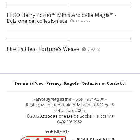
LEGO Harry Potter™ Ministero della Magia™ -
Edizione del collezionista
17 FOTO
Fire Emblem: Fortune’s Weave
5 FOTO
Termini d'uso
Privacy
Regole
Redazione
Contatti
FantasyMagazine
- ISSN 1974-823X -
Registrazione tribunale di Milano, n. 522 del 5
settembre 2006.
©2003
Associazione Delos Books
. Partita Iva
04029050962.
Pubblicità:
EADV s.r.l.
- Via Luigi