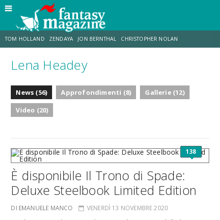
TOM HOLLAND
ZENDAYA
JON BERNTHAL
CHRISTOPHER NOLAN
Lena Headey
STRANIMONDI
LUCCA COMICS & GAMES
ODISSEA
MARK RUFFALO
News (56)
Approfondimenti (8)
Gallerie (12)
JACOB BATALON
ERIK SOMMERS
Video (20)
138
È disponibile Il Trono di Spade:
Deluxe Steelbook Limited Edition
DI EMANUELE MANCO
VENERDÌ 13 NOVEMBRE 2020