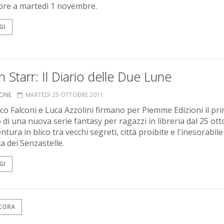
bre a martedì 1 novembre.
GI
n Starr: Il Diario delle Due Lune
IONE
MARTEDÌ 25 OTTOBRE 2011
co Falconi e Luca Azzolini firmano per Piemme Edizioni il pr
 di una nuova serie fantasy per ragazzi in libreria dal 25 ott
tura in blico tra vecchi segreti, città proibite e l'inesorabile
a dei Senzastelle.
GI
CORA