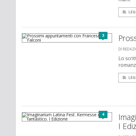
LEG
3
Pros
DI REDAZ
Lo scrit
romanzi
LEG
4
Imagi
I Edi