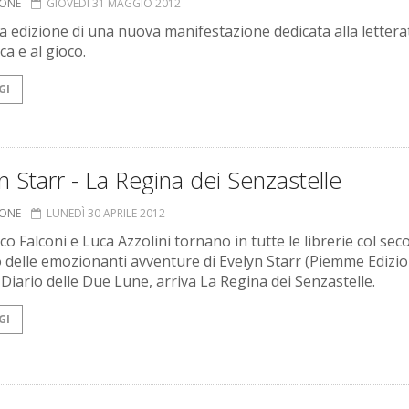
IONE
GIOVEDÌ 31 MAGGIO 2012
a edizione di una nuova manifestazione dedicata alla lettera
ca e al gioco.
GI
n Starr - La Regina dei Senzastelle
IONE
LUNEDÌ 30 APRILE 2012
co Falconi e Luca Azzolini tornano in tutte le librerie col se
o delle emozionanti avventure di Evelyn Starr (Piemme Edizion
 Diario delle Due Lune, arriva La Regina dei Senzastelle.
GI