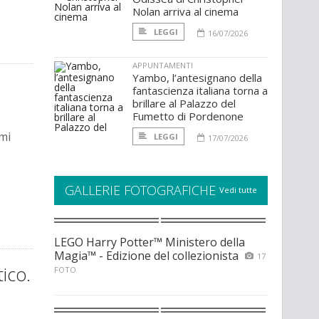
Nolan arriva al cinema
LEGGI
16/07/2026
APPUNTAMENTI
Yambo, l’antesignano della
fantascienza italiana torna a
brillare al Palazzo del
Fumetto di Pordenone
imi
LEGGI
17/07/2026
GALLERIE FOTOGRAFICHE
Vedi tutte
LEGO Harry Potter™ Ministero della
Magia™ - Edizione del collezionista
17
ico.
FOTO