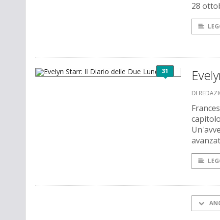
28 otto
LEG
31
Evely
DI REDAZ
Frances
capitolo
Un'avven
avanzat
LEG
AN