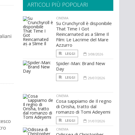
ARTICOLI PIÙ POPOLARI
CINEMA
Su Crunchyroll è disponibile
That Time I Got
Reincarnated as a Slime Il
aliani
Film: Le Lacrime del Mare
Azzurro
LEGGI
3/08/2026
Spider-Man: Brand New
Day
LEGGI
29/07/2026
CINEMA
Cosa sappiamo de Il regno
di Orisha, tratto dal
romanzo di Tomi Adeyemi
cesco
LEGGI
31/07/2026
tro
CINEMA
Odissea di Christopher