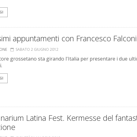
GI
simi appuntamenti con Francesco Falconi
IONE
SABATO 2 GIUGNO 2012
tore grossetano sta girando l'Italia per presentare i due ult
.
GI
narium Latina Fest. Kermesse del fantast
zione