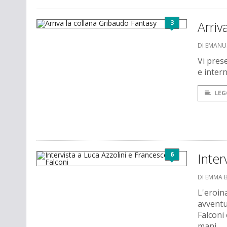
3
Arriv
DI EMANU
Vi pres
e intern
LEG
6
Inter
DI EMMA 
L'eroin
avventu
Falconi 
mani.