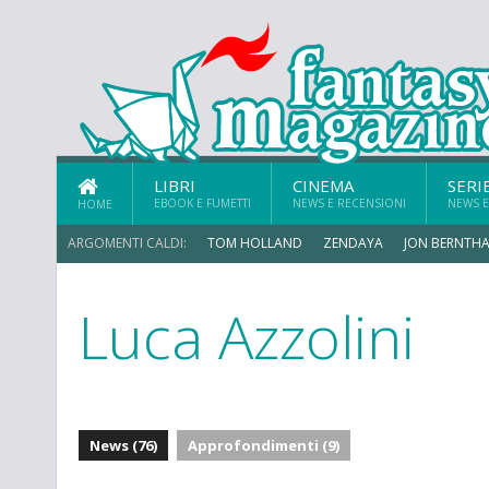
LIBRI
CINEMA
SERI
EBOOK E FUMETTI
NEWS E RECENSIONI
NEWS E
HOME
ARGOMENTI CALDI:
TOM HOLLAND
ZENDAYA
JON BERNTHA
Luca Azzolini
ERIK SOMMERS
News (76)
Approfondimenti (9)