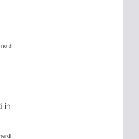
rno di
 in
enerdì