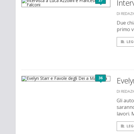
27
Inter
DI REDAZ
Due chia
primo v
LEG
36
Evely
DI REDAZ
Gli auto
saranno
lavori. 
LEG