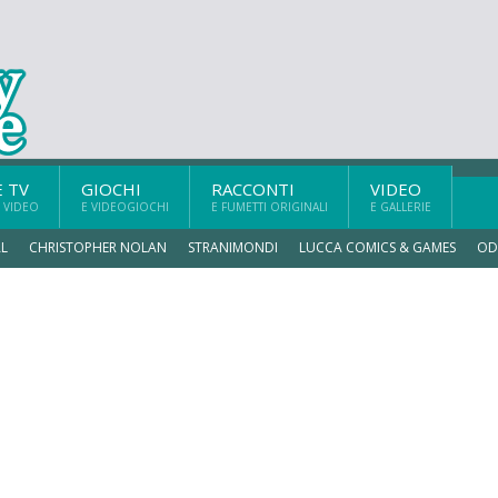
E TV
GIOCHI
RACCONTI
VIDEO
 VIDEO
E VIDEOGIOCHI
E FUMETTI ORIGINALI
E GALLERIE
L
CHRISTOPHER NOLAN
STRANIMONDI
LUCCA COMICS & GAMES
OD