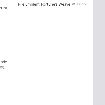
Fire Emblem: Fortune’s Weave
5 FOTO
tura
condo
i).