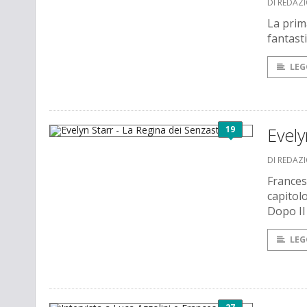
DI REDAZ
La prim
fantasti
LEG
19
Evely
DI REDAZ
Frances
capitol
Dopo Il
LEG