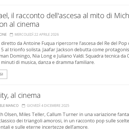
el, il racconto dell'ascesa al mito di Mic
on al cinema
IONE
MERCOLEDÌ 22 APRILE 2026
c diretto da Antoine Fuqua ripercorre l’ascesa del Re del Pop 
 5 al trionfo solista. Jaafar Jackson debutta come protagonis
man Domingo, Nia Long e Juliano Valdi. Squadra tecnica da 
 minuti di musica, danza e dramma familiare.
GI
ity, al cinema
ELE MANCO
GIOVEDÌ 4 DICEMBRE 2025
th Olsen, Miles Teller, Callum Turner in una variazione fanta
classico dei triangoli amorosi, in un racconto pop sulle scelt
ntali e sulle eterne incertezze dell’amore.