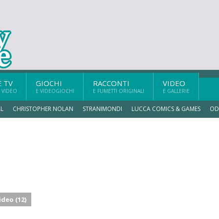
E TV
GIOCHI
RACCONTI
VIDEO
 VIDEO
E VIDEOGIOCHI
E FUMETTI ORIGINALI
E GALLERIE
L
CHRISTOPHER NOLAN
STRANIMONDI
LUCCA COMICS & GAMES
OD
ideo (12)