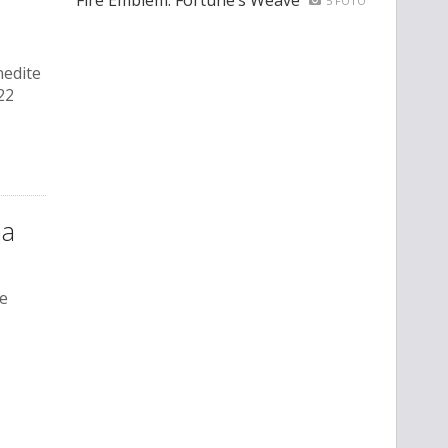
Fire Emblem: Fortune’s Weave
5 FOTO
nedite
22
ma
le