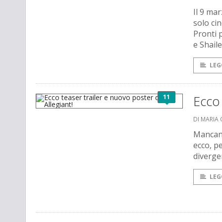
Il 9 ma
solo ci
Pronti 
e Shail
LEG
11
Ecco 
DI MARIA 
Mancano
ecco, pe
diverge
LEG