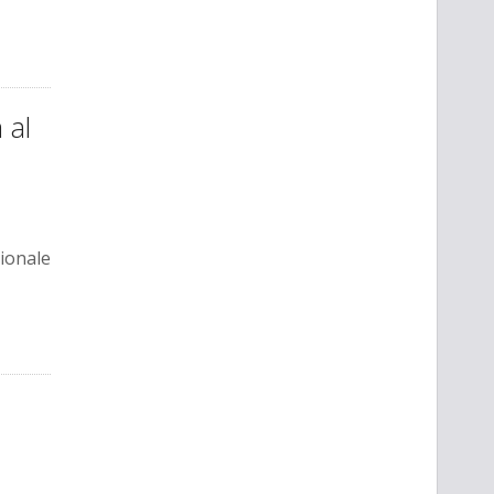
 al
zionale