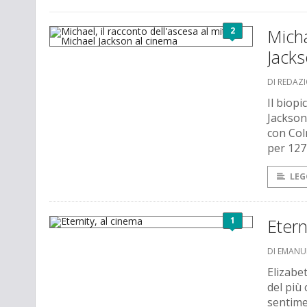
2
Micha
Jacks
DI REDAZ
Il biopi
Jackson
con Col
per 127
LEG
1
Etern
DI EMANU
Elizabe
del più 
sentime