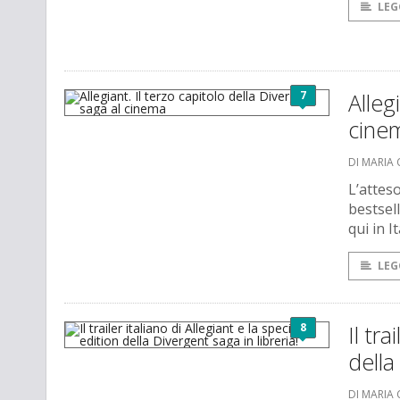
LEG
7
Alleg
cine
DI MARIA 
L’attes
bestsel
qui in It
LEG
8
Il tra
della
DI MARIA 