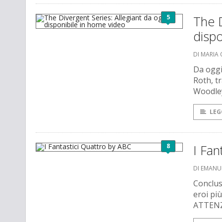
5
The D
disp
DI MARIA 
Da oggi
Roth, t
Woodley
LEG
8
I Fan
DI EMANU
Conclusa
eroi pi
ATTENZ