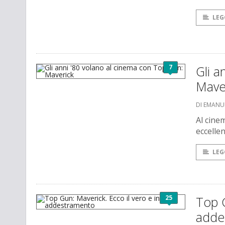
LEG
7
Gli a
Mave
DI EMANU
Al cinem
eccellen
LEG
25
Top G
adde