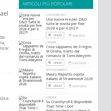
ARTICOLI PIÙ POPOLARI
hael
LUDOFANTASY
Una nuova era per D&D:
tutte le novità per fine
2026 e per il 2027!
LEGGI
3/08/2026
dai
ta,
CINEMA
Cosa sappiamo de Il regno
Oscar
di Orisha, tratto dal
romanzo di Tomi Adeyemi
LEGGI
31/07/2026
APPUNTAMENTI
Mauro Repetto ospite
italiano di Stranimondi 2026
LEGGI
20/07/2026
CINEMA
stica
Su Crunchyroll è disponibile
e
That Time I Got
Reincarnated as a Slime Il