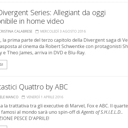
ivergent Series: Allegiant da oggi
onibile in home video
CRISTINA CALABRESE
MERCOLEDÌ 3 AGOSTO 2016
, la prima parte del terzo capitolo della Divergent saga di V
rasposta al cinema da Robert Schwentke con protagonisti Sh
 e Theo James, arriva in DVD e Blu-Ray.
GI
tastici Quattro by ABC
ELE MANCO
VENERDÌ 1 APRILE 2016
 la trattativa tra gli executive di Marvel, Fox e ABC. Il quarte
ù famosi al mondo sarà uno spin-off di
Agents of S.H.I.E.L.D..
IONE PESCE D'APRILE!