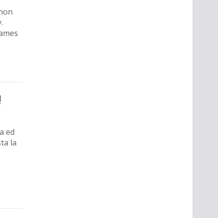
 non
.
James
!
ga ed
ta la