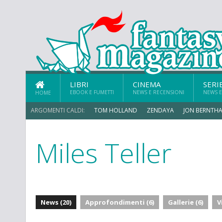
LIBRI
CINEMA
SERI
EBOOK E FUMETTI
NEWS E RECENSIONI
NEWS E
HOME
ARGOMENTI CALDI:
TOM HOLLAND
ZENDAYA
JON BERNTHA
Miles Teller
MICHAEL MANDO
News (20)
Approfondimenti (6)
Gallerie (6)
V