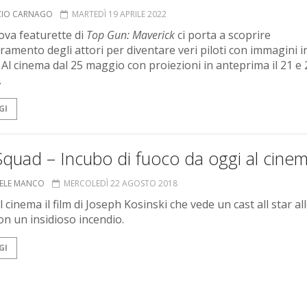
ZIO CARNAGO
MARTEDÌ 19 APRILE 2022
va featurette di
Top Gun: Maverick
ci porta a scoprire
tramento degli attori per diventare veri piloti con immagini i
. Al cinema dal 25 maggio con proiezioni in anteprima il 21 e 
.
GI
Squad – Incubo di fuoco da oggi al cine
ELE MANCO
MERCOLEDÌ 22 AGOSTO 2018
l cinema il film di Joseph Kosinski che vede un cast all star al
on un insidioso incendio.
GI