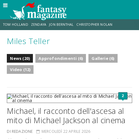
TOM HOLLAND
ZENDAYA
JON BERNTHAL
CHRISTOPHER NOLAN
Miles Teller
STRANIMONDI
LUCCA COMICS & GAMES
ODISSEA
DESTIN DANIEL CRETTON
News (20)
Approfondimenti (6)
Gallerie (6)
TRAMELL TILLMAN
CHRIS MCKENNA
Video (12)
2
Michael, il racconto dell'ascesa al
mito di Michael Jackson al cinema
DI REDAZIONE
MERCOLEDÌ 22 APRILE 2026