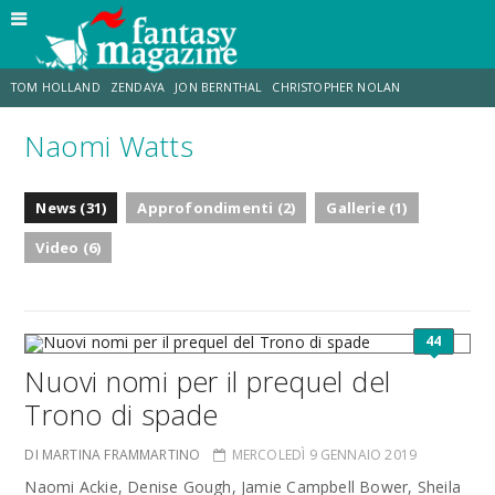
TOM HOLLAND
ZENDAYA
JON BERNTHAL
CHRISTOPHER NOLAN
Naomi Watts
STRANIMONDI
LUCCA COMICS & GAMES
ODISSEA
CHRIS MCKENNA
News (31)
Approfondimenti (2)
Gallerie (1)
DESTIN DANIEL CRETTON
ERIK SOMMERS
Video (6)
44
Nuovi nomi per il prequel del
Trono di spade
DI MARTINA FRAMMARTINO
MERCOLEDÌ 9 GENNAIO 2019
Naomi Ackie, Denise Gough, Jamie Campbell Bower, Sheila