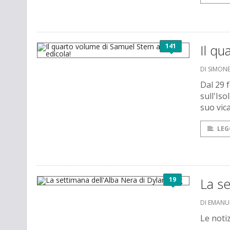
141
Il qu
DI SIMO
Dal 29 
sull'Is
suo vic
LEG
19
La se
DI EMANU
Le notiz