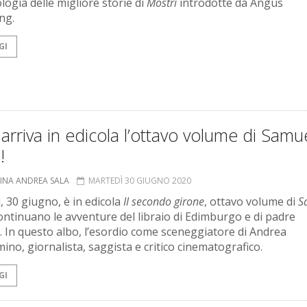
logia delle migliore storie di
Mostri
introdotte da Angus
ng.
GI
arriva in edicola l’ottavo volume di Samu
!
TINA ANDREA SALA
MARTEDÌ 30 GIUGNO 2020
, 30 giugno, è in edicola
Il secondo girone
, ottavo volume di
S
Continuano le avventure del libraio di Edimburgo e di padre
 In questo albo, l’esordio come sceneggiatore di Andrea
mino, giornalista, saggista e critico cinematografico.
GI