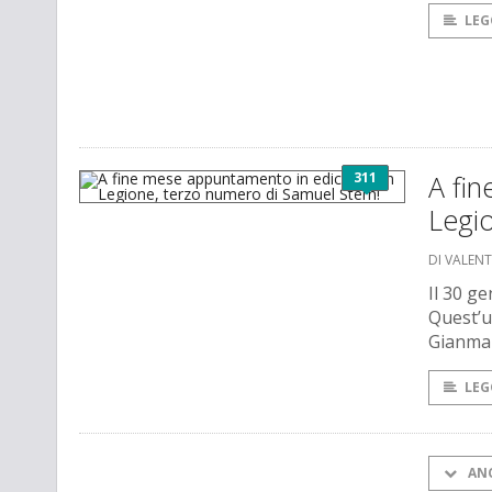
LEG
311
A fi
Legio
DI VALEN
Il 30 g
Quest’u
Gianmar
LEG
AN