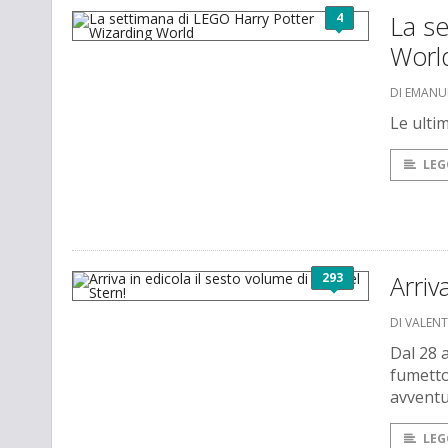
4
La s
Worl
DI EMANU
Le ulti
LEG
293
Arriv
DI VALEN
Dal 28 a
fumetto
avventu
LEG