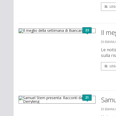
LEG
23
Il me
DI EMANU
Le noti
sulla ri
LEG
21
Samue
DI EMANU