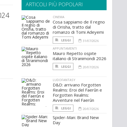
ARTICOLI PIÙ POPOLARI
024
CINEMA
Cosa sappiamo de Il regno
di Orisha, tratto dal
romanzo di Tomi Adeyemi
LEGGI
31/07/2026
APPUNTAMENTI
Mauro Repetto ospite
italiano di Stranimondi 2026
LEGGI
20/07/2026
LUDOFANTASY
D&D: arrivano Forgotten
Realms: Eroi del Faerûn e
Forgotten Realms:
Avventure nel Faerûn
LEGGI
20/07/2026
Spider-Man: Brand New
Day