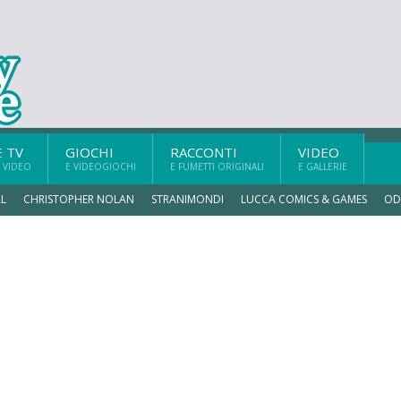
E TV
GIOCHI
RACCONTI
VIDEO
 VIDEO
E VIDEOGIOCHI
E FUMETTI ORIGINALI
E GALLERIE
L
CHRISTOPHER NOLAN
STRANIMONDI
LUCCA COMICS & GAMES
OD