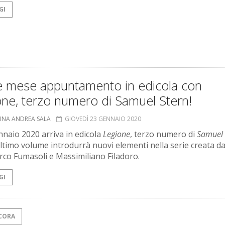
GI
ne mese appuntamento in edicola con
ne, terzo numero di Samuel Stern!
TINA ANDREA SALA
GIOVEDÌ 23 GENNAIO 2020
ennaio 2020 arriva in edicola
Legione
, terzo numero di
Samuel 
ltimo volume introdurrà nuovi elementi nella serie creata d
co Fumasoli e Massimiliano Filadoro.
GI
CORA