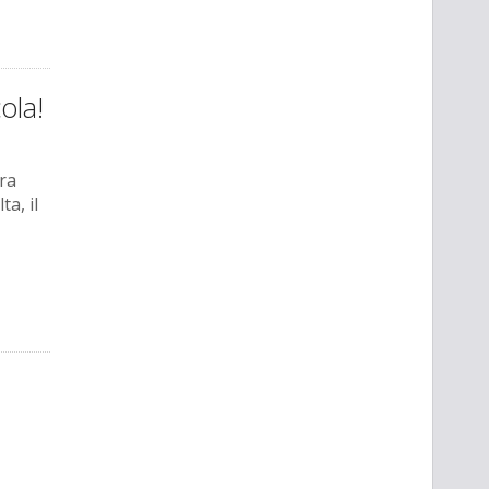
ola!
ra
a, il