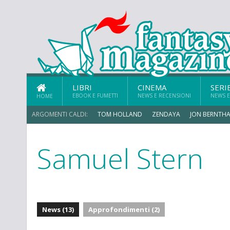
LIBRI
CINEMA
SERI
EBOOK E FUMETTI
NEWS E RECENSIONI
NEWS E
HOME
ARGOMENTI CALDI:
TOM HOLLAND
ZENDAYA
JON BERNTHA
Samuel Stern
CHRIS MCKENNA
News (13)
Approfondimenti (2)