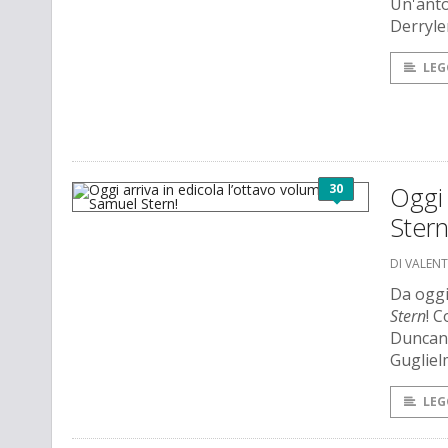
Un'anto
Derryle
LEG
30
Oggi 
Stern
DI VALEN
Da oggi
Stern
! 
Duncan.
Gugliel
LEG