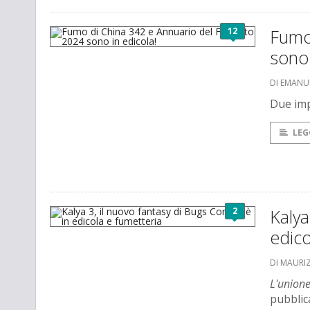
12
Fumo
sono 
DI EMANU
Due impe
LEG
2
Kalya
edico
DI MAURI
L'unione
pubblic