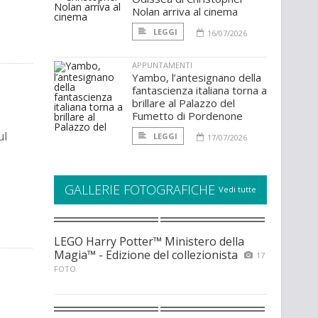
Nolan arriva al cinema
LEGGI
16/07/2026
APPUNTAMENTI
Yambo, l’antesignano della
fantascienza italiana torna a
brillare al Palazzo del
Fumetto di Pordenone
ul
LEGGI
17/07/2026
GALLERIE FOTOGRAFICHE
Vedi tutte
LEGO Harry Potter™ Ministero della
Magia™ - Edizione del collezionista
17
FOTO