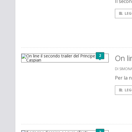
Il secon
LEG
2
On li
DI SIMONA
Per la 
LEG