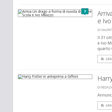
3
Arriv
e Ivo
DI VALEN
Il 31 o
e Ivo Mi
quarto 
LEG
Harry
DI REDAZ
Annuncia
LEG