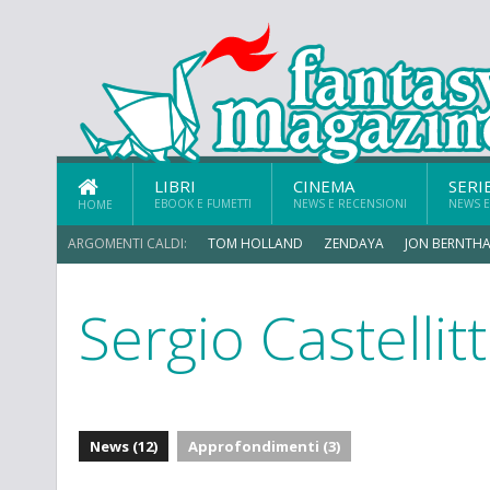
LIBRI
CINEMA
SERI
EBOOK E FUMETTI
NEWS E RECENSIONI
NEWS E
HOME
ARGOMENTI CALDI:
TOM HOLLAND
ZENDAYA
JON BERNTHA
Sergio Castellit
ERIK SOMMERS
News (12)
Approfondimenti (3)