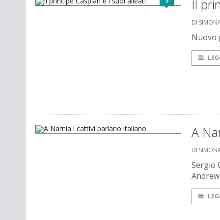
3
Il pr
DI SIMONA
Nuovo p
LEG
A Nar
DI SIMONA
Sergio 
Andrew
LEG