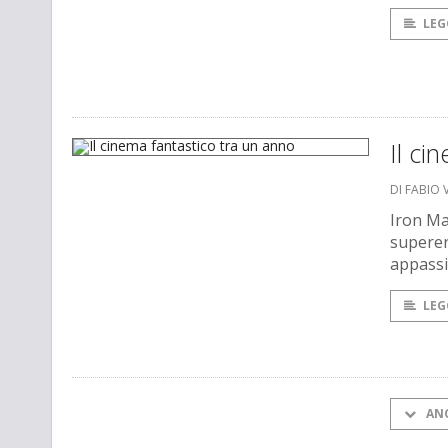
LEG
Il ci
DI FABIO 
Iron Ma
superer
appassi
LEG
AN