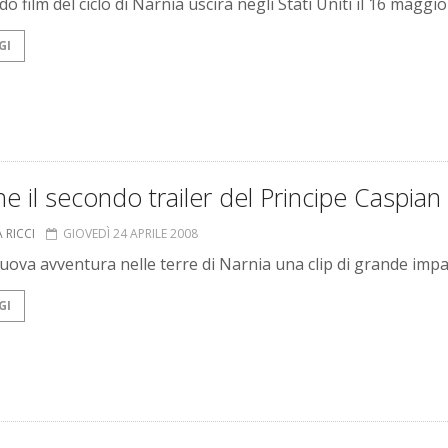
do film del ciclo di Narnia uscirà negli Stati Uniti il 16 maggio
GI
ne il secondo trailer del Principe Caspian
 RICCI
GIOVEDÌ 24 APRILE 2008
nuova avventura nelle terre di Narnia una clip di grande imp
GI