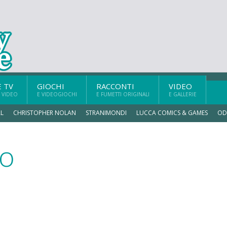
E TV
GIOCHI
RACCONTI
VIDEO
 VIDEO
E VIDEOGIOCHI
E FUMETTI ORIGINALI
E GALLERIE
L
CHRISTOPHER NOLAN
STRANIMONDI
LUCCA COMICS & GAMES
OD
to