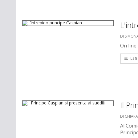
L'int
DI SIMONA
On line 
LEG
Il Pr
DI CHIAR
Al Comic
Princip