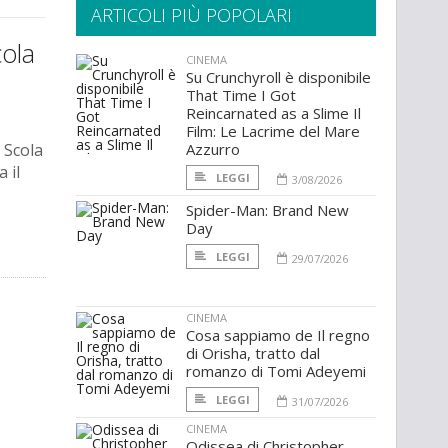
ARTICOLI PIÙ POPOLARI
cola
CINEMA
Su Crunchyroll è disponibile
That Time I Got
Reincarnated as a Slime Il
Film: Le Lacrime del Mare
 Scola
Azzurro
 il
LEGGI
3/08/2026
Spider-Man: Brand New
Day
LEGGI
29/07/2026
CINEMA
Cosa sappiamo de Il regno
di Orisha, tratto dal
romanzo di Tomi Adeyemi
LEGGI
31/07/2026
CINEMA
Odissea di Christopher