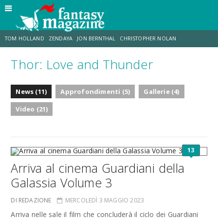
TOM HOLLAND
ZENDAYA
JON BERNTHAL
CHRISTOPHER NOLAN
Thor: Love and Thunder
STRANIMONDI
LUCCA COMICS & GAMES
ODISSEA
DESTIN DANIEL CRETTON
News (11)
Approfondimenti (5)
Gallerie (4)
ERIK SOMMERS
TRAMELL TILLMAN
Video (21)
13
Arriva al cinema Guardiani della
Galassia Volume 3
DI REDAZIONE
MERCOLEDÌ 3 MAGGIO 2023
Arriva nelle sale il film che concluderà il ciclo dei Guardiani