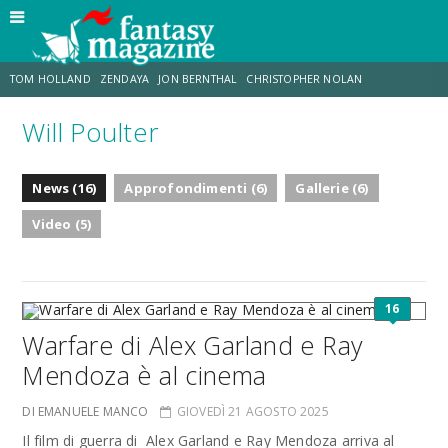
TOM HOLLAND
ZENDAYA
JON BERNTHAL
CHRISTOPHER NOLAN
Will Poulter
STRANIMONDI
LUCCA COMICS & GAMES
ODISSEA
MARK RUFFALO
News (16)
Approfondimenti (6)
Gallerie (6)
JACOB BATALON
ERIK SOMMERS
Video (5)
16
Warfare di Alex Garland e Ray
Mendoza è al cinema
DI EMANUELE MANCO
GIOVEDÌ 21 AGOSTO 2025
Il film di guerra di Alex Garland e Ray Mendoza arriva al