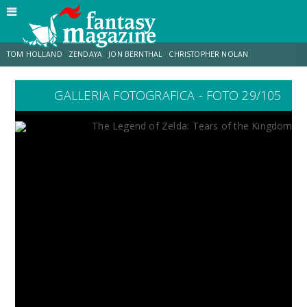
TOM HOLLAND
ZENDAYA
JON BERNTHAL
CHRISTOPHER NOLAN
GALLERIA FOTOGRAFICA - FOTO 29/105
STRANIMONDI
LUCCA COMICS & GAMES
ODISSEA
JACOB BATALON
SPIDER-MAN: BRAND NEW DAY
MICHAEL MANDO