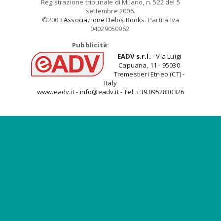
Registrazione tribunale di Milano, n. 522 del 5
settembre 2006.
©2003
Associazione Delos Books
. Partita Iva
04029050962.
Pubblicità:
EADV s.r.l.
- Via Luigi
Capuana, 11 - 95030
Tremestieri Etneo (CT) -
Italy
www.eadv.it - info@eadv.it - Tel: +39.0952830326