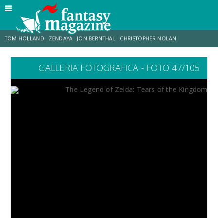
TOM HOLLAND
ZENDAYA
JON BERNTHAL
CHRISTOPHER NOLAN
GALLERIA FOTOGRAFICA - FOTO 47/105
STRANIMONDI
LUCCA COMICS & GAMES
ODISSEA
JACOB BATALON
SPIDER-MAN: BRAND NEW DAY
MICHAEL MANDO