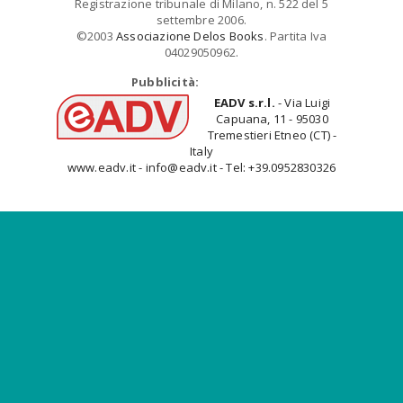
Registrazione tribunale di Milano, n. 522 del 5
settembre 2006.
©2003
Associazione Delos Books
. Partita Iva
04029050962.
Pubblicità:
EADV s.r.l.
- Via Luigi
Capuana, 11 - 95030
Tremestieri Etneo (CT) -
Italy
www.eadv.it - info@eadv.it - Tel: +39.0952830326