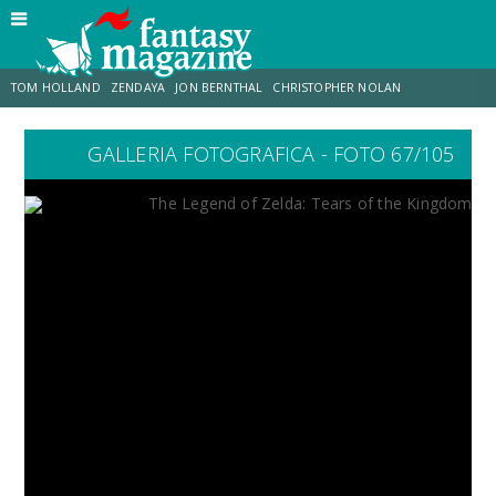
TOM HOLLAND
ZENDAYA
JON BERNTHAL
CHRISTOPHER NOLAN
GALLERIA FOTOGRAFICA - FOTO 67/105
STRANIMONDI
LUCCA COMICS & GAMES
ODISSEA
TRAMELL TILLMAN
CHRIS MCKENNA
ERIK SOMMERS