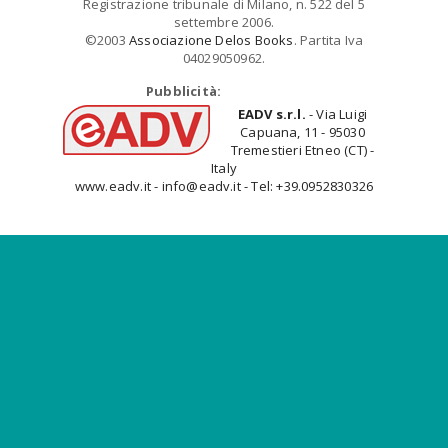
Registrazione tribunale di Milano, n. 522 del 5
settembre 2006.
©2003
Associazione Delos Books
. Partita Iva
04029050962.
Pubblicità:
EADV s.r.l.
- Via Luigi
Capuana, 11 - 95030
Tremestieri Etneo (CT) -
Italy
www.eadv.it - info@eadv.it - Tel: +39.0952830326