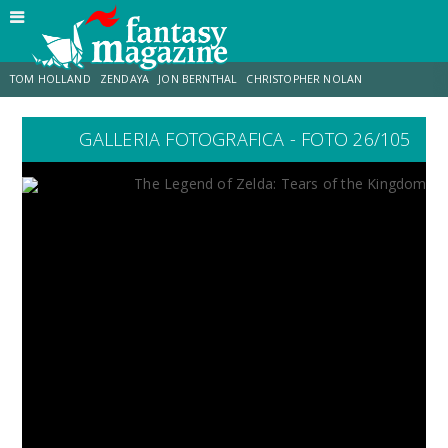
TOM HOLLAND
ZENDAYA
JON BERNTHAL
CHRISTOPHER NOLAN
GALLERIA FOTOGRAFICA - FOTO 26/105
STRANIMONDI
LUCCA COMICS & GAMES
ODISSEA
DESTIN DANIEL CRETTON
TRAMELL TILLMAN
CHRIS MCKENNA