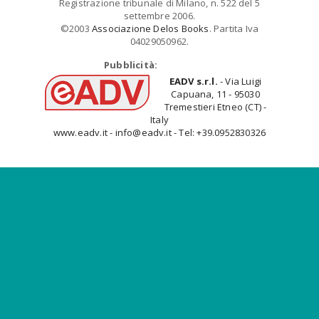
Registrazione tribunale di Milano, n. 522 del 5
settembre 2006.
©2003
Associazione Delos Books
. Partita Iva
04029050962.
Pubblicità:
EADV s.r.l.
- Via Luigi
Capuana, 11 - 95030
Tremestieri Etneo (CT) -
Italy
www.eadv.it - info@eadv.it - Tel: +39.0952830326