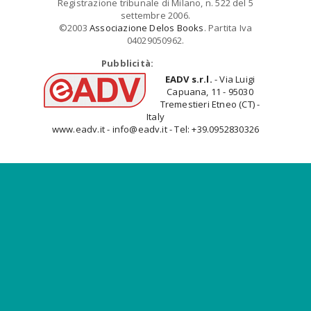
Registrazione tribunale di Milano, n. 522 del 5
settembre 2006.
©2003
Associazione Delos Books
. Partita Iva
04029050962.
Pubblicità:
EADV s.r.l.
- Via Luigi
Capuana, 11 - 95030
Tremestieri Etneo (CT) -
Italy
www.eadv.it - info@eadv.it - Tel: +39.0952830326