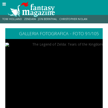
TOM HOLLAND
ZENDAYA
JON BERNTHAL
CHRISTOPHER NOLAN
GALLERIA FOTOGRAFICA - FOTO 91/105
STRANIMONDI
LUCCA COMICS & GAMES
ODISSEA
CHRIS MCKENNA
DESTIN DANIEL CRETTON
ERIK SOMMERS