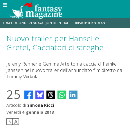
TOM HOLLAND
ZENDAYA
JON BERNTHAL
CHRISTOPHER NOLAN
Nuovo trailer per Hansel e
STRANIMONDI
LUCCA COMICS & GAMES
ODISSEA
CHRIS MCKENNA
Gretel, Cacciatori di streghe
DESTIN DANIEL CRETTON
ERIK SOMMERS
Jeremy Renner e Gemma Arterton a caccia di Famke
Janssen nel nuovo trailer dell'annunciato film diretto da
Tommy Wirkola
25
Articolo di
Simona Ricci
Venerdì
4 gennaio 2013
A
A