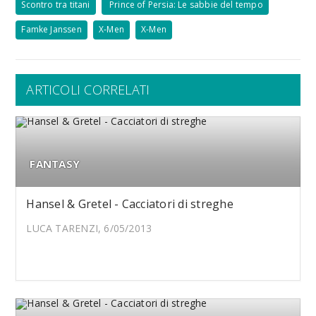
Scontro tra titani
Prince of Persia: Le sabbie del tempo
Famke Janssen
X-Men
X-Men
ARTICOLI CORRELATI
FANTASY
Hansel & Gretel - Cacciatori di streghe
LUCA TARENZI, 6/05/2013