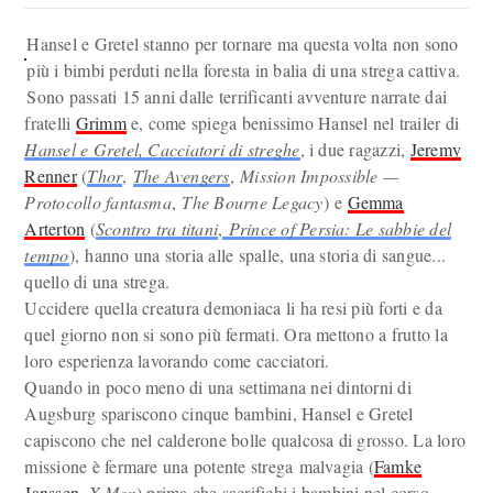
Hansel e Gretel stanno per tornare ma questa volta non sono
più i bimbi perduti nella foresta in balia di una strega cattiva.
Sono passati 15 anni dalle terrificanti avventure narrate dai
fratelli
Grimm
e, come spiega benissimo Hansel nel trailer di
Hansel e Gretel, Cacciatori di streghe
, i due ragazzi,
Jeremy
Renner
(
Thor
,
The Avengers
,
Mission Impossible —
Protocollo fantasma
,
The Bourne Legacy
) e
Gemma
Arterton
(
Scontro tra titani
,
Prince of Persia: Le sabbie del
tempo
), hanno una storia alle spalle, una storia di sangue...
quello di una strega.
Uccidere quella creatura demoniaca li ha resi più forti e da
quel giorno non si sono più fermati. Ora mettono a frutto la
loro esperienza lavorando come cacciatori.
Quando in poco meno di una settimana nei dintorni di
Augsburg spariscono cinque bambini, Hansel e Gretel
capiscono che nel calderone bolle qualcosa di grosso. La loro
missione è fermare una potente strega malvagia (
Famke
Janssen
,
X-Men
) prima che sacrifichi i bambini nel corso