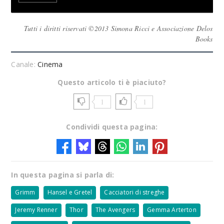
Tutti i diritti riservati ©2013 Simona Ricci e Associazione Delos
Books
Canale:
Cinema
Questo articolo ti è piaciuto?
1
1
Condividi questa pagina:
In questa pagina si parla di:
Grimm
Hansel e Gretel
Cacciatori di streghe
Jeremy Renner
Thor
The Avengers
Gemma Arterton