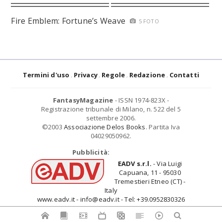
Fire Emblem: Fortune’s Weave
5 FOTO
Termini d'uso
Privacy
Regole
Redazione
Contatti
FantasyMagazine
- ISSN 1974-823X -
Registrazione tribunale di Milano, n. 522 del 5
settembre 2006.
©2003
Associazione Delos Books
. Partita Iva
04029050962.
Pubblicità:
EADV s.r.l.
- Via Luigi
Capuana, 11 - 95030
Tremestieri Etneo (CT) -
Italy
www.eadv.it - info@eadv.it - Tel: +39.0952830326