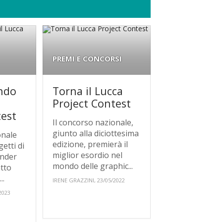
PREMI E CONCORSI
ando
Torna il Lucca
Project Contest
test
Il concorso nazionale,
giunto alla diciottesima
onale
edizione, premierà il
etti di
miglior esordio nel
under
mondo delle graphic...
tto
..
IRENE GRAZZINI, 23/05/2022
2023