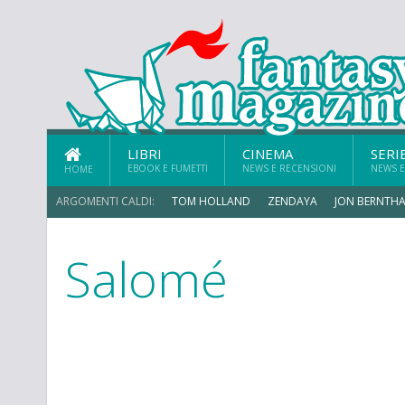
LIBRI
CINEMA
SERI
EBOOK E FUMETTI
NEWS E RECENSIONI
NEWS E
HOME
ARGOMENTI CALDI:
TOM HOLLAND
ZENDAYA
JON BERNTHA
Salomé