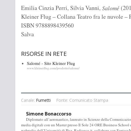
Emilia Cinzia Perri, Silvia Vanni,
(201
Salomé
Kleiner Flug – Collana Teatro fra le nuvole – 
ISBN 9788898439560
Salva
RISORSE IN RETE
Salomé - Sito Kleiner Flug
www.kleinerflug.com/prodotto/salome/
Canale:
Fumetti
Fonte: Comunicato Stampa
Simone Bonaccorso
Diplomato all’aeronautico, laureato in Scienze della Comunicazione
media digitali con un Master presso Il Sole 24 ORE Business School e
webradio dell’Università di Pisa, Radioeco.it, collabora con FantasyM