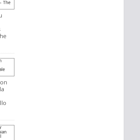
u
s
The
mon
la
llo