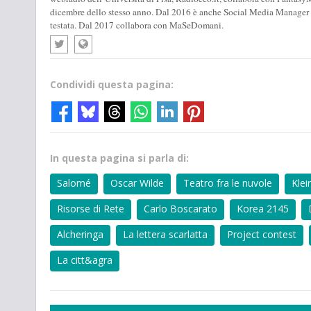
dicembre dello stesso anno. Dal 2016 è anche Social Media Manager d
testata. Dal 2017 collabora con MaSeDomani.
Condividi questa pagina:
In questa pagina si parla di:
Salomé
Oscar Wilde
Teatro fra le nuvole
Klei
Risorse di Rete
Carlo Boscarato
Korea 2145
Alcheringa
La lettera scarlatta
Project contest
La citt&agra