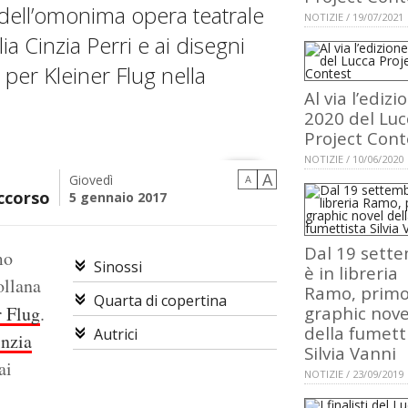
dell’omonima opera teatrale
NOTIZIE / 19/07/2021
ia Cinzia Perri e ai disegni
 per Kleiner Flug nella
Al via l’edizi
2020 del Luc
Project Cont
NOTIZIE / 10/06/2020
A
Giovedì
A
ccorso
5 gennaio 2017
Dal 19 sett
mo
Sinossi
è in libreria
ollana
Ramo, prim
Quarta di copertina
r Flug
.
graphic nove
della fumett
Autrici
inzia
Silvia Vanni
ai
NOTIZIE / 23/09/2019