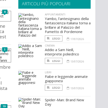
ARTICOLI PIÙ POPOLARI
8
APPUNTAMENTI
Yambo, l’antesignano della
fantascienza italiana torna a
one
brillare al Palazzo del
ca
Fumetto di Pordenone
est
LEGGI
17/07/2026
CINEMA
Addio a Sam Neill,
3
interprete poliedrico
LEGGI
13/07/2026
embre
LIBRI
Fiabe e leggende animate
o
giapponesi
l
ista
LEGGI
13/07/2026
Spider-Man: Brand New
Day
19