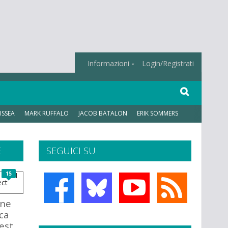
Informazioni
Login/Registrati
ISSEA
MARK RUFFALO
JACOB BATALON
ERIK SOMMERS
E
SEGUICI SU
15
one
ca
est