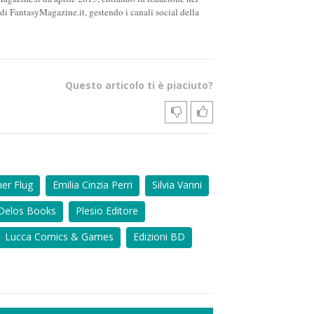
i FantasyMagazine.it, gestendo i canali social della
Questo articolo ti è piaciuto?
ner Flug
Emilia Cinzia Perri
Silvia Vanni
Delos Books
Plesio Editore
Lucca Comics & Games
Edizioni BD