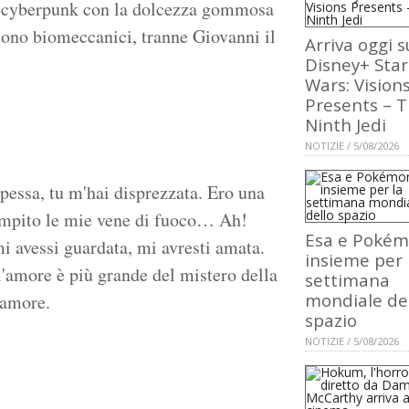
o cyberpunk con la dolcezza gommosa
 sono biomeccanici, tranne Giovanni il
Arriva oggi s
Disney+ Star
Wars: Vision
Presents – 
Ninth Jedi
NOTIZIE / 5/08/2026
pessa, tu m'hai disprezzata. Ero una
riempito le mie vene di fuoco… Ah!
Esa e Poké
i avessi guardata, mi avresti amata.
insieme per 
ll'amore è più grande del mistero della
settimana
mondiale de
'amore.
spazio
NOTIZIE / 5/08/2026