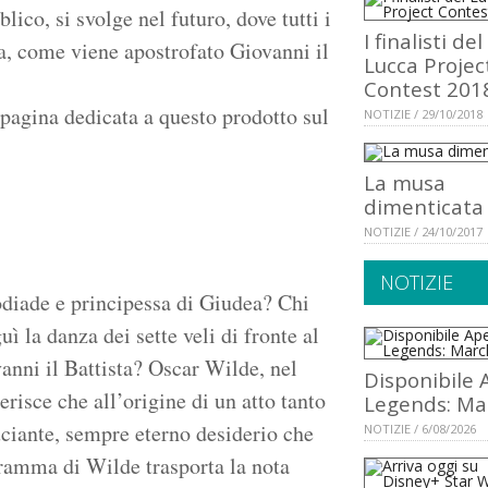
lico, si svolge nel futuro, dove tutti i
I finalisti del
a, come viene apostrofato Giovanni il
Lucca Projec
Contest 201
 pagina dedicata a questo prodotto sul
NOTIZIE / 29/10/2018
La musa
dimenticata
NOTIZIE / 24/10/2017
NOTIZIE
rodiade e principessa di Giudea? Chi
 la danza dei sette veli di fronte al
vanni il Battista? Oscar Wilde, nel
Disponibile 
risce che all’origine di un atto tanto
Legends: Ma
ciante, sempre eterno desiderio che
NOTIZIE / 6/08/2026
ramma di Wilde trasporta la nota