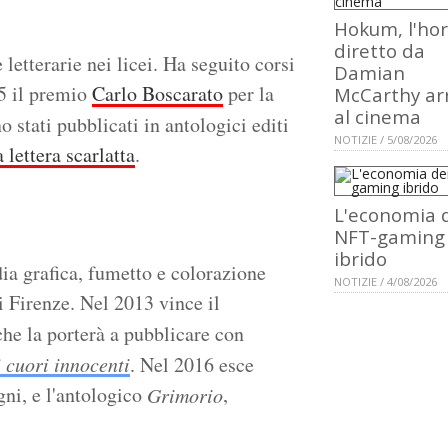
Hokum, l'hor
diretto da
etterarie nei licei. Ha seguito corsi
Damian
05 il premio
Carlo Boscarato
per la
McCarthy ar
al cinema
o stati pubblicati in antologici editi
NOTIZIE / 5/08/2026
 lettera scarlatta
.
L'economia 
NFT-gaming
ibrido
ia grafica, fumetto e colorazione
NOTIZIE / 4/08/2026
i Firenze. Nel 2013 vince il
che la porterà a pubblicare con
i cuori innocenti
. Nel 2016 esce
gni, e l'antologico
,
Grimorio