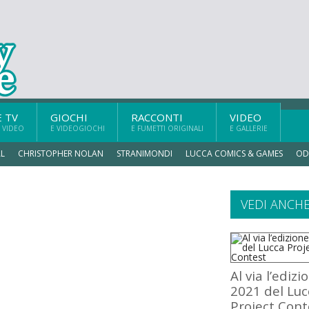
E TV
GIOCHI
RACCONTI
VIDEO
 VIDEO
E VIDEOGIOCHI
E FUMETTI ORIGINALI
E GALLERIE
L
CHRISTOPHER NOLAN
STRANIMONDI
LUCCA COMICS & GAMES
OD
VEDI ANCH
Al via l’edizi
2021 del Luc
Project Cont