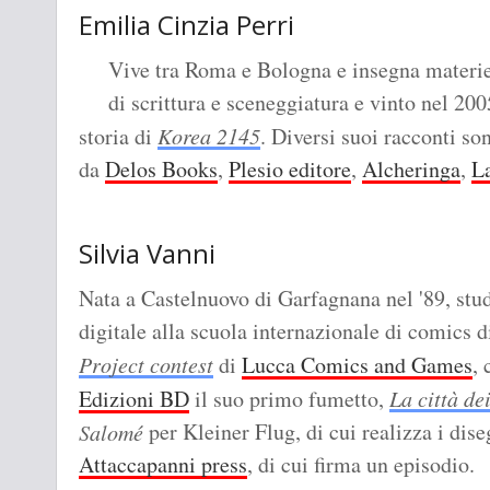
Emilia Cinzia Perri
Vive tra Roma e Bologna e insegna materie l
di scrittura e sceneggiatura e vinto nel 20
storia di
Korea 2145
. Diversi suoi racconti son
da
Delos Books
,
Plesio editore
,
Alcheringa
,
La
Silvia Vanni
Nata a Castelnuovo di Garfagnana nel '89, stud
digitale alla scuola internazionale di comics d
Project contest
di
Lucca Comics and Games
, 
Edizioni BD
il suo primo fumetto,
La città de
per Kleiner Flug, di cui realizza i dise
Salomé
Attaccapanni press
, di cui firma un episodio.