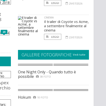
LEGGI
29/07/2026
t
CINEMA
8
Il trailer di Coyote vs Acme,
a settembre finalmente al
cinema
20
LEGGI
23/07/2026
GALLERIE FOTOGRAFICHE
Vedi tutte
One Night Only - Quando tutto è
possibile
38 FOTO
Apex
rchio
Hokum
10 FOTO