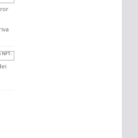
ror
riva
dei