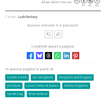
Alcuni diritti riservati
Canale:
Ludofantasy
Questo articolo ti è piaciuto?
Condividi questa pagina:
In questa pagina si parla di:
Uomini e Dadi
Ian Livingstone
Dungeons and Dragons
Joe Dever
Lucca Comics & Games
Andrea Angiolino
Iain McCaig
Brian Bolland