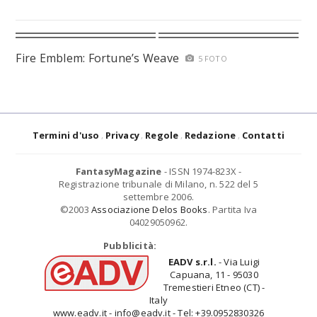
Fire Emblem: Fortune’s Weave
5 FOTO
Termini d'uso
Privacy
Regole
Redazione
Contatti
FantasyMagazine
- ISSN 1974-823X -
Registrazione tribunale di Milano, n. 522 del 5
settembre 2006.
©2003
Associazione Delos Books
. Partita Iva
04029050962.
Pubblicità:
EADV s.r.l.
- Via Luigi
Capuana, 11 - 95030
Tremestieri Etneo (CT) -
Italy
www.eadv.it - info@eadv.it - Tel: +39.0952830326