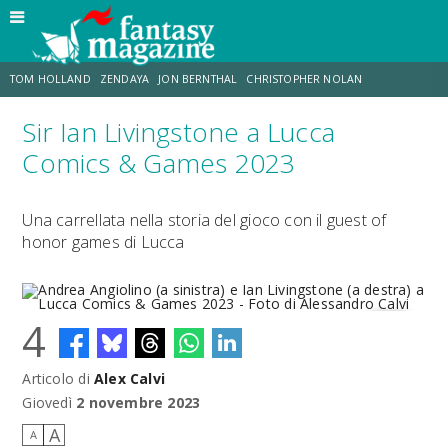
TOM HOLLAND
ZENDAYA
JON BERNTHAL
CHRISTOPHER NOLAN
Sir Ian Livingstone a Lucca
STRANIMONDI
LUCCA COMICS & GAMES
ODISSEA
CHRIS MCKENNA
Comics & Games 2023
DESTIN DANIEL CRETTON
ERIK SOMMERS
Una carrellata nella storia del gioco con il guest of
honor games di Lucca
4
Articolo di
Alex Calvi
Andrea Angiolino (a sinistra) e Ian Livingstone (a destra) a Lucca
Comics & Games 2023 - Foto di Alessandro Calvi
Giovedì
2 novembre 2023
A
A