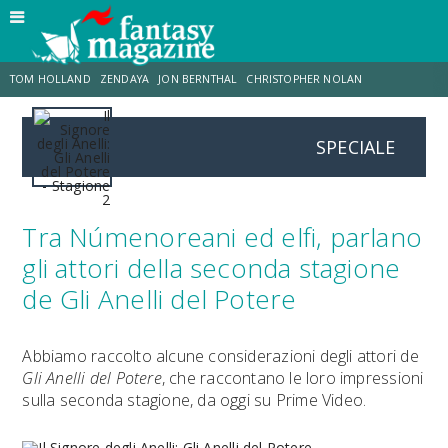
TOM HOLLAND
ZENDAYA
JON BERNTHAL
CHRISTOPHER NOLAN
SPECIALE
STRANIMONDI
LUCCA COMICS & GAMES
ODISSEA
JACOB BATALON
SPIDER-MAN: BRAND NEW DAY
MICHAEL MANDO
Tra Númenoreani ed elfi, parlano
gli attori della seconda stagione
de Gli Anelli del Potere
Abbiamo raccolto alcune considerazioni degli attori de
Gli Anelli del Potere
, che raccontano le loro impressioni
sulla seconda stagione, da oggi su Prime Video.