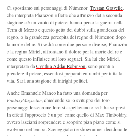
Ci spostiamo sui personaggi di Númenor.
Trystan Gravelle
,
che interpreta Pharazôn riflette che all'inizio della seconda
stagione c'è un vuoto di potere, hanno perso la guerra nella
Terra di Mezzo e questo getta dei dubbi sulla grandezza del
regno, o la grandezza percepita del regno di Númenor, dopo
la morte del re. Si vedrà come due persone diverse, Pharazôn
e la regina Miriel, affrontano il dolore per la morte del re e
come questo influisce sui loro seguaci. Sia lui che Miriel,
interpretata da
Cynthia Addai Robinson
, sono pronti a
prendere il potere, essendosi preparati entrambi per tutta la
vita. Sarà una stagione di intrighi politici.
Anche Emanuele Manco ha fatto una domanda per
FantasyMagazine
, chiedendo se lo sviluppo dei loro
personaggi fosse come loro si aspettavano o se li ha sorpresi.
In effetti l'approccio è un po' come quello di Max Timboldry,
ovvero lasciarsi sorprendere e scoprire pian piano come si
evolvono nel tempo. Sceneggiatori e showrunner decidono le