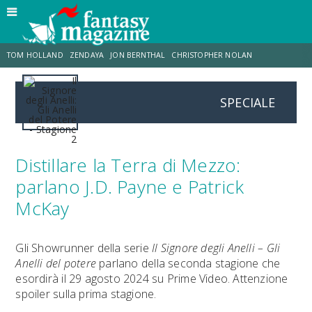
TOM HOLLAND
ZENDAYA
JON BERNTHAL
CHRISTOPHER NOLAN
SPECIALE
STRANIMONDI
LUCCA COMICS & GAMES
ODISSEA
CHRIS MCKENNA
DESTIN DANIEL CRETTON
ERIK SOMMERS
Distillare la Terra di Mezzo:
parlano J.D. Payne e Patrick
McKay
Gli Showrunner della serie
Il Signore degli Anelli – Gli
Anelli del potere
parlano della seconda stagione che
esordirà il 29 agosto 2024 su Prime Video. Attenzione
spoiler sulla prima stagione.