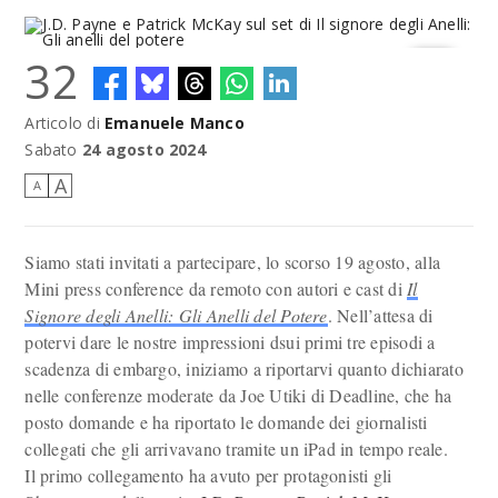
32
Articolo di
Emanuele Manco
J.D. Payne e Patrick McKay sul set di Il signore degli Anelli: Gli anelli
del potere
Sabato
24 agosto 2024
A
A
Siamo stati invitati a partecipare, lo scorso 19 agosto, alla
Mini press conference da remoto con autori e cast di
Il
Signore degli Anelli: Gli Anelli del Potere
. Nell’attesa di
potervi dare le nostre impressioni dsui primi tre episodi a
scadenza di embargo, iniziamo a riportarvi quanto dichiarato
nelle conferenze moderate da Joe Utiki di Deadline, che ha
posto domande e ha riportato le domande dei giornalisti
collegati che gli arrivavano tramite un iPad in tempo reale.
Il primo collegamento ha avuto per protagonisti gli