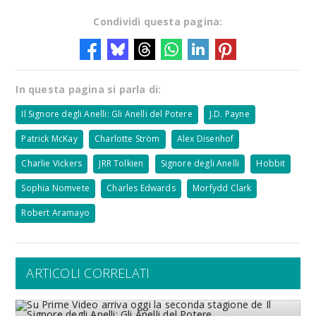
Condividi questa pagina:
In questa pagina si parla di:
Il Signore degli Anelli: Gli Anelli del Potere
J.D. Payne
Patrick McKay
Charlotte Ström
Alex Disenhof
Charlie Vickers
JRR Tolkien
Signore degli Anelli
Hobbit
Sophia Nomvete
Charles Edwards
Morfydd Clark
Robert Aramayo
ARTICOLI CORRELATI