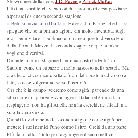
Showrunner della serie,
J.D. Payne
e
Patrick McKay
.
Utiki ha esordito chiedendo ai due produttori cosa possiamo
aspettarci da questa seconda stagione.
Beh, si inizia con il botto
. Ha esordito Payne, che ha poi
spiegato che se la prima stagione era molto incentrata sugli
eroi, per invitare il pubblico a tornare a questo diversa Era
della Terra di Mezzo, la seconda stagione è quella in cui
vogliono divertirsi.
Durante la prima stagione hanno nascosto l’identità di
Sauron, come un pupazzo a molla nascosto nella scatola. Ma
ora che è letteralmente saltato fuori dalla scatola ed è noto a
tutti, le cose volgeranno verso l’oscurità.
Ora che è in campo, vedremo come agirà, partendo da una
situazione di apparente svantaggio: Galadriel è riuscita a
respingerlo, non ha gli Anelli, non ha eserciti, né alleati, ma
solo la sua astuzia.
Quindi lo vedremo nella seconda stagione come agirà per
mettere i suoi nemici l'uno contro l'altro. Orchi da una parte,
Elfi da un’altra. Tutto per raggiungere il suo obiettivo