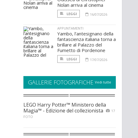
Nolan arriva al cinema
LEGGI
16/07/2026
APPUNTAMENTI
Yambo, l’antesignano della
fantascienza italiana torna a
brillare al Palazzo del
Fumetto di Pordenone
LEGGI
17/07/2026
GALLERIE FOTOGRAFICHE
Vedi tutte
LEGO Harry Potter™ Ministero della
Magia™ - Edizione del collezionista
17
FOTO