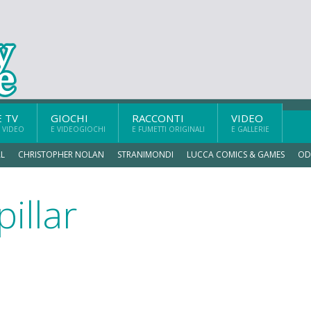
E TV
GIOCHI
RACCONTI
VIDEO
 VIDEO
E VIDEOGIOCHI
E FUMETTI ORIGINALI
E GALLERIE
L
CHRISTOPHER NOLAN
STRANIMONDI
LUCCA COMICS & GAMES
OD
illar