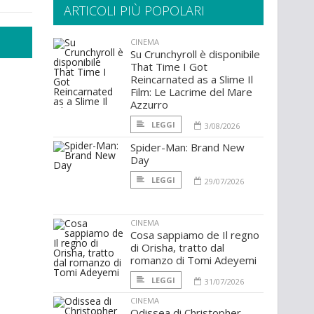
ARTICOLI PIÙ POPOLARI
CINEMA
Su Crunchyroll è disponibile
That Time I Got
Reincarnated as a Slime Il
Film: Le Lacrime del Mare
Azzurro
LEGGI
3/08/2026
Spider-Man: Brand New
Day
LEGGI
29/07/2026
CINEMA
Cosa sappiamo de Il regno
di Orisha, tratto dal
romanzo di Tomi Adeyemi
LEGGI
31/07/2026
CINEMA
Odissea di Christopher