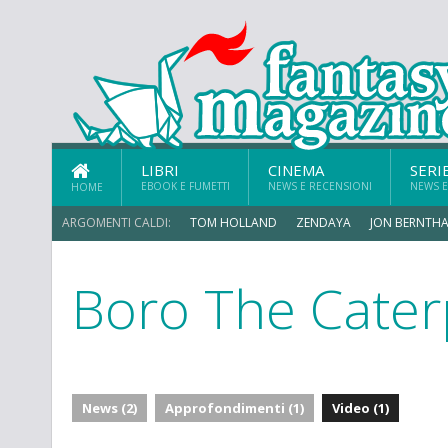
LIBRI
CINEMA
SERI
EBOOK E FUMETTI
NEWS E RECENSIONI
NEWS E
HOME
ARGOMENTI CALDI:
TOM HOLLAND
ZENDAYA
JON BERNTHA
Boro The Caterp
MICHAEL MANDO
News (2)
Approfondimenti (1)
Video (1)