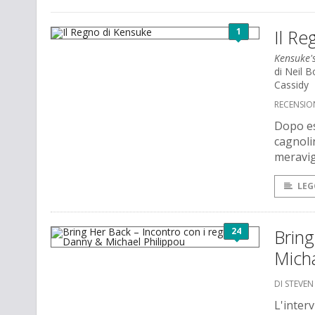
1
Il Re
Kensuke'
di Neil 
Cassidy
RECENSION
Dopo ess
cagnolin
meravig
LEG
24
Bring
Micha
DI STEVE
L'interv