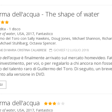
rma dell'acqua - The shape of water
ita - 1 disco
e of water
, USA, 2017, Fantastico
ermo del Toro con Sally Hawkins, Doug Jones, Michael Shannon, Richa
 Michael Stuhlbarg, Octavia Spencer.
E DI MARIA CRISTINA CALABRESE
GIOVEDÌ 12 LUGLIO 2018
a dell'acqua
è finalmente arrivato sul mercato homevideo. Fa
investimento, per voi, o per regalarlo a chi ancora non foss
o del talento raro di Guillermo del Toro. Di seguito, un brev
o alla versione in DVD.
GI
rma dell'acqua
e of water
, USA, 2017, Fantastico