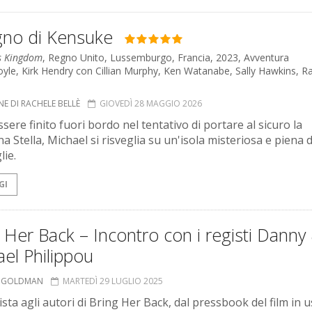
gno di Kensuke
s Kingdom
, Regno Unito, Lussemburgo, Francia, 2023, Avventura
Boyle, Kirk Hendry con Cillian Murphy, Ken Watanabe, Sally Hawkins, R
E DI RACHELE BELLÈ
GIOVEDÌ 28 MAGGIO 2026
ere finito fuori bordo nel tentativo di portare al sicuro la
a Stella, Michael si risveglia su un'isola misteriosa e piena d
lie.
GI
 Her Back – Incontro con i registi Danny
el Philippou
N GOLDMAN
MARTEDÌ 29 LUGLIO 2025
ista agli autori di Bring Her Back, dal pressbook del film in us