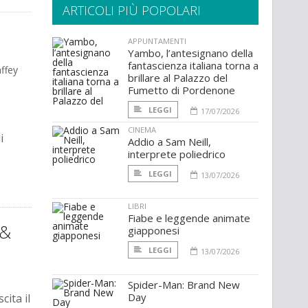
ARTICOLI PIÙ POPOLARI
APPUNTAMENTI
Yambo, l’antesignano della
fantascienza italiana torna a
affey
brillare al Palazzo del
Fumetto di Pordenone
LEGGI
17/07/2026
CINEMA
i
Addio a Sam Neill,
interprete poliedrico
LEGGI
13/07/2026
LIBRI
Fiabe e leggende animate
 &
giapponesi
LEGGI
13/07/2026
Spider-Man: Brand New
Day
cita il