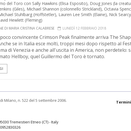
rmo del Toro con Sally Hawkins (Elisa Esposito), Doug Jones (la creatu
enkins (Giles), Michael Shannon (colonnello Strickland), Octavia Spen
Michael Stuhlbarg (Hoffstetler), Lauren Lee Smith (Elaine), Nick Searcy
David Hewlett (Fleming)
E DI MARIA CRISTINA CALABRESE
LUNEDÌ 12 FEBBRAIO 2018
 poco convincente Crimson Peak finalmente arriva The Shap
nche se in Italia esce molti, troppi mesi dopo rispetto al Fest
ema di Venezia e anche all'uscita in America, non perdetelo: 
mato Hellboy, quel Guillermo del Toro è tornato.
GI
di Milano, n. 522 del 5 settembre 2006.
Termini
95030 Tremestieri Etneo (CT) - Italy
9.0952830326