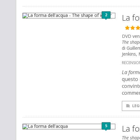
2
La fo
DVD vend
The shap
di Guill
Jenkins,
RECENSION
La form
questo 
convint
comment
LEG
5
La fo
The shap