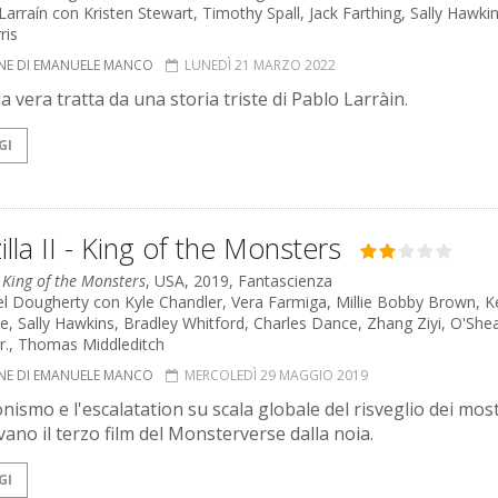
Larraín con Kristen Stewart, Timothy Spall, Jack Farthing, Sally Hawkin
ris
NE DI EMANUELE MANCO
LUNEDÌ 21 MARZO 2022
a vera tratta da una storia triste di Pablo Larràin.
GI
lla II - King of the Monsters
 King of the Monsters
, USA, 2019, Fantascienza
el Dougherty con Kyle Chandler, Vera Farmiga, Millie Bobby Brown, K
, Sally Hawkins, Bradley Whitford, Charles Dance, Zhang Ziyi, O'She
Jr., Thomas Middleditch
NE DI EMANUELE MANCO
MERCOLEDÌ 29 MAGGIO 2019
ionismo e l'escalatation su scala globale del risveglio dei most
vano il terzo film del Monsterverse dalla noia.
GI