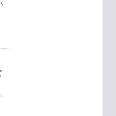
s,
en
a
ri