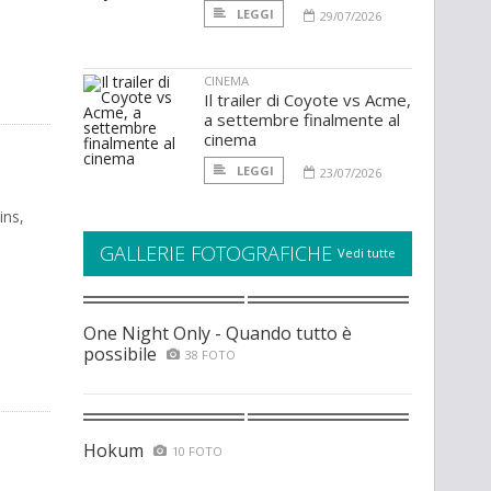
LEGGI
29/07/2026
CINEMA
Il trailer di Coyote vs Acme,
a settembre finalmente al
cinema
LEGGI
23/07/2026
ins,
GALLERIE FOTOGRAFICHE
Vedi tutte
One Night Only - Quando tutto è
possibile
38 FOTO
Hokum
10 FOTO