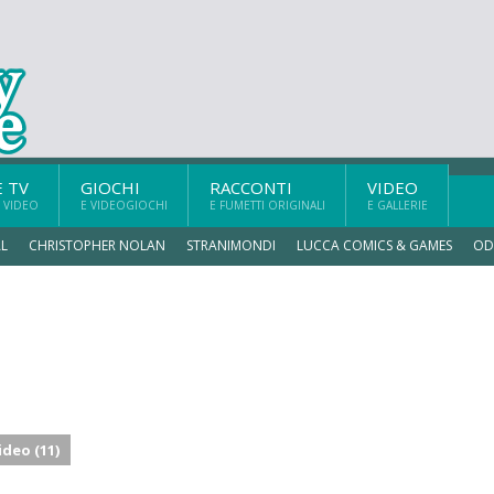
E TV
GIOCHI
RACCONTI
VIDEO
 VIDEO
E VIDEOGIOCHI
E FUMETTI ORIGINALI
E GALLERIE
L
CHRISTOPHER NOLAN
STRANIMONDI
LUCCA COMICS & GAMES
OD
ideo (11)