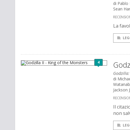
di Pablo 
Sean Har
RECENSIO
La favol
LEG
4
Godzi
Godzilla:
di Micha
Watanabe
Jackson 
RECENSIO
Il citaz
non sal
LEG