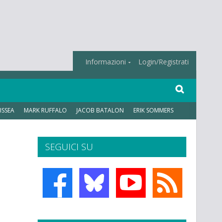
Informazioni
Login/Registrati
ISSEA
MARK RUFFALO
JACOB BATALON
ERIK SOMMERS
SEGUICI SU