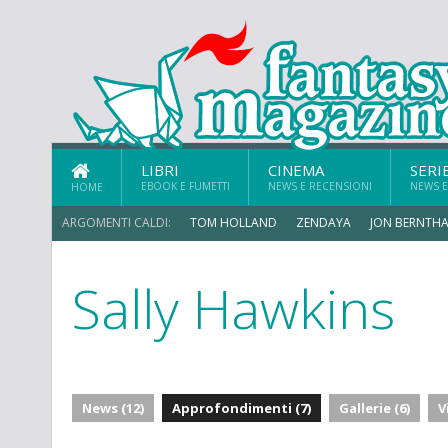
LIBRI
CINEMA
SERI
EBOOK E FUMETTI
NEWS E RECENSIONI
NEWS E
HOME
ARGOMENTI CALDI:
TOM HOLLAND
ZENDAYA
JON BERNTHA
Sally Hawkins
News (12)
Approfondimenti (7)
Gallerie (6)
V