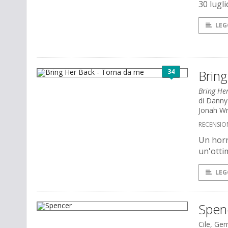
30 lugli
LEG
34
Brin
Bring He
di Danny 
Jonah Wr
RECENSIO
Un horro
un'ottim
LEG
Spen
Cile, Ge