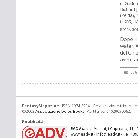
di Guille
Richard J
(Zelda), 
(Hoyt), 
RECENSION
Dopo il
water. A
del Cin
avete a
LEG
FantasyMagazine
- ISSN 1974-823X - Registrazione tribunale 
©2003
Associazione Delos Books
. Partita Iva 04029050962.
Pubblicità:
EADV s.r.l.
- Via Luigi Capuana, 11 - 
www.eadv.it - info@eadv.it - Tel: +3