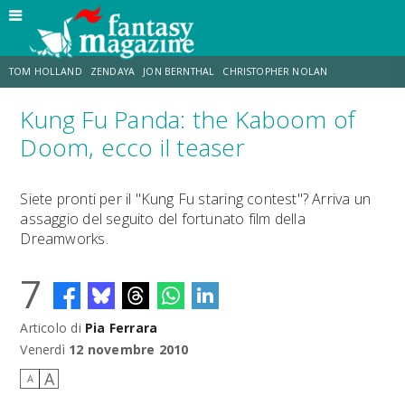
TOM HOLLAND
ZENDAYA
JON BERNTHAL
CHRISTOPHER NOLAN
Kung Fu Panda: the Kaboom of
STRANIMONDI
LUCCA COMICS & GAMES
ODISSEA
CHRIS MCKENNA
Doom, ecco il teaser
DESTIN DANIEL CRETTON
ERIK SOMMERS
Siete pronti per il "Kung Fu staring contest"? Arriva un
assaggio del seguito del fortunato film della
Dreamworks.
7
Articolo di
Pia Ferrara
Venerdì
12 novembre 2010
A
A