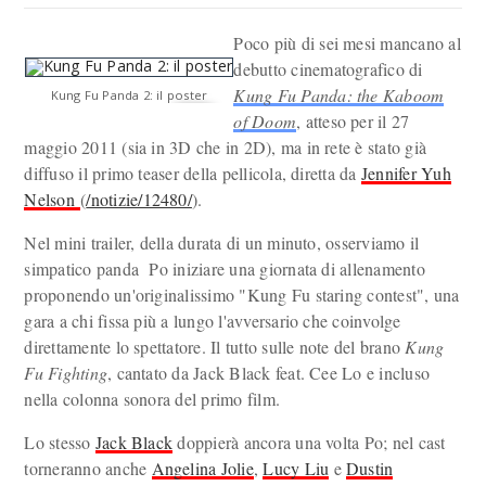
Poco più di sei mesi mancano al
debutto cinematografico di
Kung Fu Panda: the Kaboom
Kung Fu Panda 2: il poster
of Doom
, atteso per il 27
maggio 2011 (sia in 3D che in 2D), ma in rete è stato già
diffuso il primo teaser della pellicola, diretta da
Jennifer Yuh
Nelson
(
/notizie/12480/
).
Nel mini trailer, della durata di un minuto, osserviamo il
simpatico panda Po iniziare una giornata di allenamento
proponendo un'originalissimo "Kung Fu staring contest", una
gara a chi fissa più a lungo l'avversario che coinvolge
direttamente lo spettatore. Il tutto sulle note del brano
Kung
Fu Fighting
, cantato da Jack Black feat. Cee Lo e incluso
nella colonna sonora del primo film.
Lo stesso
Jack Black
doppierà ancora una volta Po; nel cast
torneranno anche
Angelina Jolie
,
Lucy Liu
e
Dustin