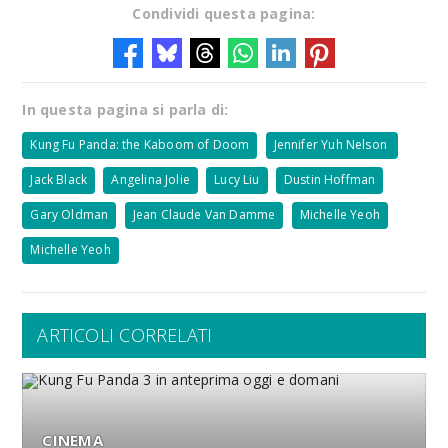
Condividi questa pagina:
In questa pagina si parla di:
Kung Fu Panda: the Kaboom of Doom
Jennifer Yuh Nelson
Jack Black
Angelina Jolie
Lucy Liu
Dustin Hoffman
Gary Oldman
Jean Claude Van Damme
Michelle Yeoh
Michelle Yeoh
ARTICOLI CORRELATI
CINEMA