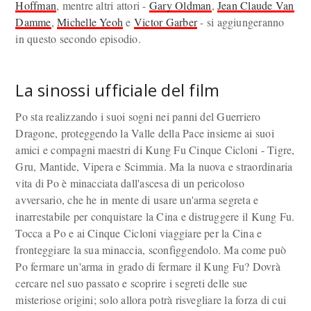
Hoffman
, mentre altri attori -
Gary Oldman
,
Jean Claude Van
Damme
,
Michelle Yeoh
e
Victor Garber
- si aggiungeranno
in questo secondo episodio.
La sinossi ufficiale del film
Po sta realizzando i suoi sogni nei panni del Guerriero
Dragone, proteggendo la Valle della Pace insieme ai suoi
amici e compagni maestri di Kung Fu Cinque Cicloni - Tigre,
Gru, Mantide, Vipera e Scimmia. Ma la nuova e straordinaria
vita di Po è minacciata dall'ascesa di un pericoloso
avversario, che he in mente di usare un'arma segreta e
inarrestabile per conquistare la Cina e distruggere il Kung Fu.
Tocca a Po e ai Cinque Cicloni viaggiare per la Cina e
fronteggiare la sua minaccia, sconfiggendolo. Ma come può
Po fermare un'arma in grado di fermare il Kung Fu? Dovrà
cercare nel suo passato e scoprire i segreti delle sue
misteriose origini; solo allora potrà risvegliare la forza di cui