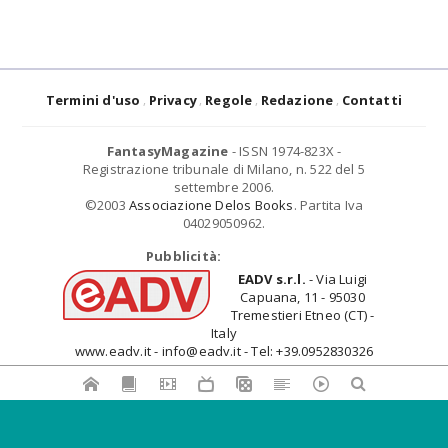
Termini d'uso
Privacy
Regole
Redazione
Contatti
FantasyMagazine
- ISSN 1974-823X -
Registrazione tribunale di Milano, n. 522 del 5
settembre 2006.
©2003
Associazione Delos Books
. Partita Iva
04029050962.
Pubblicità:
EADV s.r.l.
- Via Luigi
Capuana, 11 - 95030
Tremestieri Etneo (CT) -
Italy
www.eadv.it - info@eadv.it - Tel: +39.0952830326