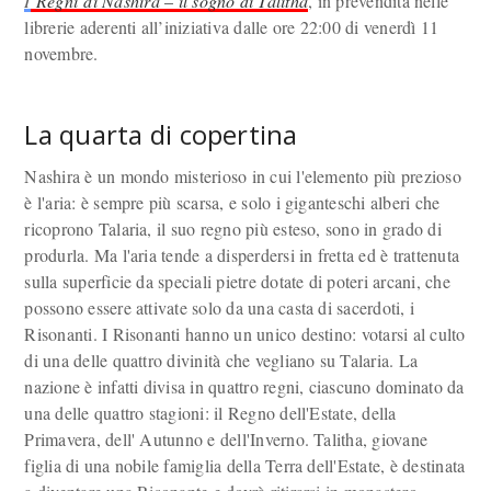
I
Regni
di
Nashira
–
il
sogno
di
Talitha
, in prevendita nelle
librerie aderenti all’iniziativa dalle ore 22:00 di venerdì 11
novembre.
La quarta di copertina
Nashira è un mondo misterioso in cui l'elemento più prezioso
è l'aria: è sempre più scarsa, e solo i giganteschi alberi che
ricoprono Talaria, il suo regno più esteso, sono in grado di
produrla. Ma l'aria tende a disperdersi in fretta ed è trattenuta
sulla superficie da speciali pietre dotate di poteri arcani, che
possono essere attivate solo da una casta di sacerdoti, i
Risonanti. I Risonanti hanno un unico destino: votarsi al culto
di una delle quattro divinità che vegliano su Talaria. La
nazione è infatti divisa in quattro regni, ciascuno dominato da
una delle quattro stagioni: il Regno dell'Estate, della
Primavera, dell' Autunno e dell'Inverno. Talitha, giovane
figlia di una nobile famiglia della Terra dell'Estate, è destinata