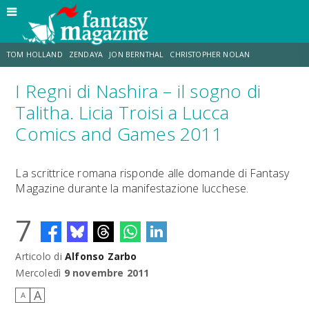
TOM HOLLAND
ZENDAYA
JON BERNTHAL
CHRISTOPHER NOLAN
I Regni di Nashira – il sogno di
STRANIMONDI
LUCCA COMICS & GAMES
ODISSEA
JACOB BATALON
Talitha. Licia Troisi a Lucca
Comics and Games 2011
SPIDER-MAN: BRAND NEW DAY
MICHAEL MANDO
La scrittrice romana risponde alle domande di Fantasy
Magazine durante la manifestazione lucchese.
7
Articolo di
Alfonso Zarbo
Mercoledì
9 novembre 2011
A
A