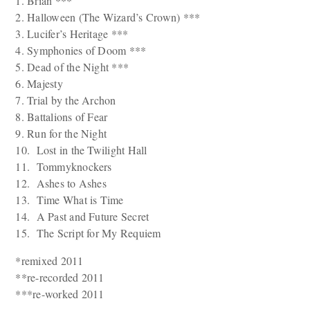
1. Brian ***
2. Halloween (The Wizard’s Crown) ***
3. Lucifer’s Heritage ***
4. Symphonies of Doom ***
5. Dead of the Night ***
6. Majesty
7. Trial by the Archon
8. Battalions of Fear
9. Run for the Night
10. Lost in the Twilight Hall
11. Tommyknockers
12. Ashes to Ashes
13. Time What is Time
14. A Past and Future Secret
15. The Script for My Requiem
*remixed 2011
**re-recorded 2011
***re-worked 2011