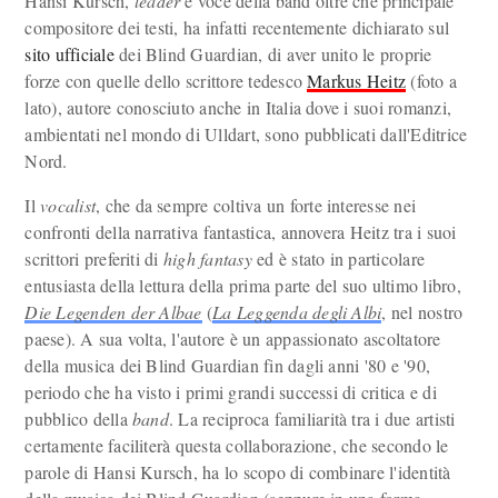
Hansi Kursch,
leader
e voce della band oltre che principale
compositore dei testi, ha infatti recentemente dichiarato sul
sito ufficiale
dei Blind Guardian, di aver unito le proprie
forze con quelle dello scrittore tedesco
Markus Heitz
(foto a
lato), autore conosciuto anche in Italia dove i suoi romanzi,
ambientati nel mondo di Ulldart, sono pubblicati dall'Editrice
Nord.
Il
vocalist
, che da sempre coltiva un forte interesse nei
confronti della narrativa fantastica, annovera Heitz tra i suoi
scrittori preferiti di
high fantasy
ed è stato in particolare
entusiasta della lettura della prima parte del suo ultimo libro,
Die Legenden der Albae
(
La Leggenda degli Albi
, nel nostro
paese). A sua volta, l'autore è un appassionato ascoltatore
della musica dei Blind Guardian fin dagli anni '80 e '90,
periodo che ha visto i primi grandi successi di critica e di
pubblico della
band
. La reciproca familiarità tra i due artisti
certamente faciliterà questa collaborazione, che secondo le
parole di Hansi Kursch, ha lo scopo di combinare l'identità