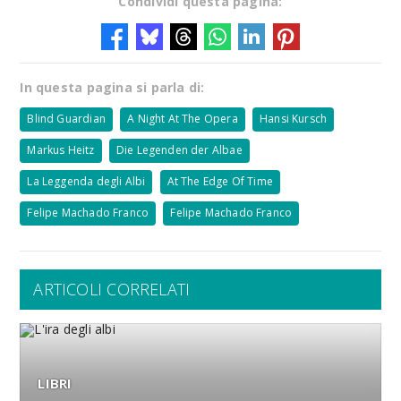
Condividi questa pagina:
In questa pagina si parla di:
Blind Guardian
A Night At The Opera
Hansi Kursch
Markus Heitz
Die Legenden der Albae
La Leggenda degli Albi
At The Edge Of Time
Felipe Machado Franco
Felipe Machado Franco
ARTICOLI CORRELATI
LIBRI