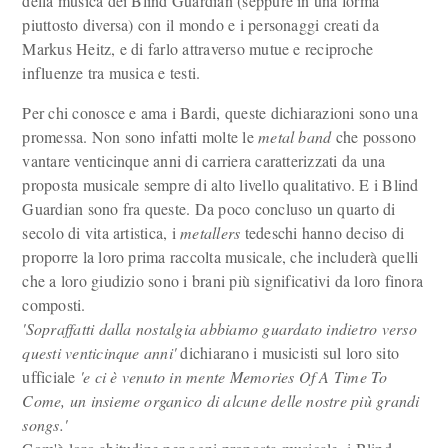
della musica dei Blind Guardian (seppure in una forma
piuttosto diversa) con il mondo e i personaggi creati da
Markus Heitz, e di farlo attraverso mutue e reciproche
influenze tra musica e testi.
Per chi conosce e ama i Bardi, queste dichiarazioni sono una
promessa. Non sono infatti molte le
metal band
che possono
vantare venticinque anni di carriera caratterizzati da una
proposta musicale sempre di alto livello qualitativo. E i Blind
Guardian sono fra queste. Da poco concluso un quarto di
secolo di vita artistica, i
metallers
tedeschi hanno deciso di
proporre la loro prima raccolta musicale, che includerà quelli
che a loro giudizio sono i brani più significativi da loro finora
composti.
'Sopraffatti dalla nostalgia abbiamo guardato indietro verso
questi venticinque anni'
dichiarano i musicisti sul loro sito
ufficiale
'e ci è venuto in mente Memories Of A Time To
Come, un insieme organico di alcune delle nostre più grandi
songs.'