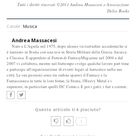
Tutti i diritti riservati ©2011 Andrea Massacesi e Associazione
Delos Books
Canale:
Musica
Andrea Massacesi
Nato a L'Aquila nel 1975, dopo alcune vicissitudini accademiche si
è laureato in Storia con una tesi in Storia Militare della Grecia Arcaica
e Classica. È approdato al Forum di FantasyMagazine nel 2004 e dal
2007 vi collabora, mentre nel frattempo svolge qualche lavoro part-time
e partecipa all'organizzazione di eventi legati al fantastico nella sua
città. Le sue passioni sono (in ordine sparso) il Fantasy e la
Fantascienza in tutte le loro forme, la Storia, l'Heavy Metal e i
supereroi, in particolare quelli DC Comics. E poi i gatti, i fari e correre.
Questo articolo ti è piaciuto?
3