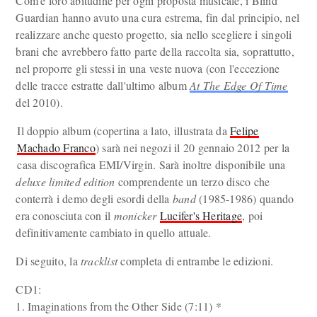
Com'è loro abitudine per ogni proposta musicale, i Blind
Guardian hanno avuto una cura estrema, fin dal principio, nel
realizzare anche questo progetto, sia nello scegliere i singoli
brani che avrebbero fatto parte della raccolta sia, soprattutto,
nel proporre gli stessi in una veste nuova (con l'eccezione
delle tracce estratte dall'ultimo album
At The Edge Of Time
del 2010).
Il doppio album (copertina a lato, illustrata da
Felipe
Machado Franco
) sarà nei negozi il 20 gennaio 2012 per la
casa discografica EMI/Virgin. Sarà inoltre disponibile una
deluxe limited edition
comprendente un terzo disco che
conterrà i demo degli esordi della
band
(1985-1986) quando
era conosciuta con il
monicker
Lucifer's Heritage
, poi
definitivamente cambiato in quello attuale.
Di seguito, la
tracklist
completa di entrambe le edizioni.
CD1:
1. Imaginations from the Other Side (7:11) *