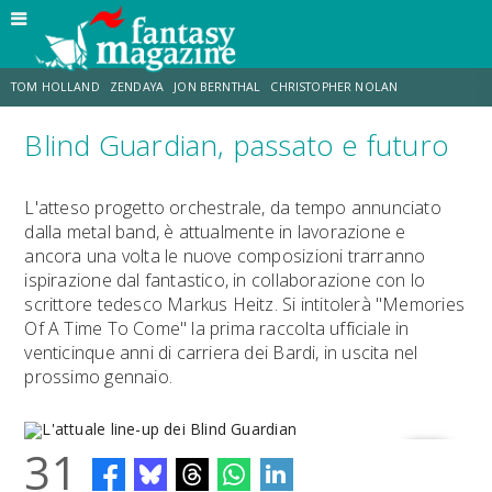
TOM HOLLAND
ZENDAYA
JON BERNTHAL
CHRISTOPHER NOLAN
Blind Guardian, passato e futuro
STRANIMONDI
LUCCA COMICS & GAMES
ODISSEA
JACOB BATALON
L'atteso progetto orchestrale, da tempo annunciato
dalla metal band, è attualmente in lavorazione e
SPIDER-MAN: BRAND NEW DAY
MICHAEL MANDO
ancora una volta le nuove composizioni trarranno
ispirazione dal fantastico, in collaborazione con lo
scrittore tedesco Markus Heitz. Si intitolerà "Memories
Of A Time To Come" la prima raccolta ufficiale in
venticinque anni di carriera dei Bardi, in uscita nel
prossimo gennaio.
31