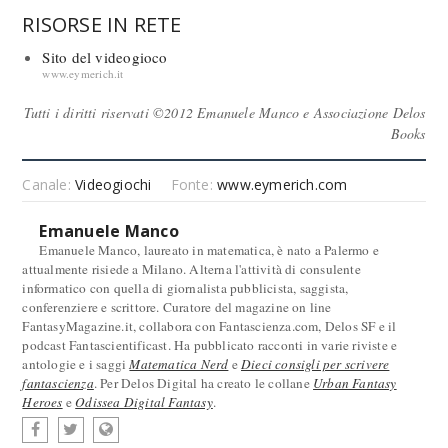
RISORSE IN RETE
Sito del videogioco
www.eymerich.it
Tutti i diritti riservati ©2012 Emanuele Manco e Associazione Delos
Books
Canale:
Videogiochi
Fonte:
www.eymerich.com
Emanuele Manco
Emanuele Manco, laureato in matematica, è nato a Palermo e
attualmente risiede a Milano. Alterna l'attività di consulente
informatico con quella di giornalista pubblicista, saggista,
conferenziere e scrittore. Curatore del magazine on line
FantasyMagazine.it, collabora con Fantascienza.com, Delos SF e il
podcast Fantascientificast. Ha pubblicato racconti in varie riviste e
antologie e i saggi
Matematica Nerd
e
Dieci consigli per scrivere
fantascienza
. Per Delos Digital ha creato le collane
Urban Fantasy
Heroes
e
Odissea Digital Fantasy
.