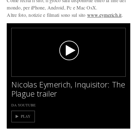
Come recita il sito, il gioco sarà disponibile entro la fine del
mondo, per iPhone, Android, Pc e Mac OsX.
Altre foto, notizie e filmati sono sul sito
www.eymerich.it
.
Nicolas Eymerich, Inquisitor: The
Plague trailer
DA YOUTUBE
PLAY