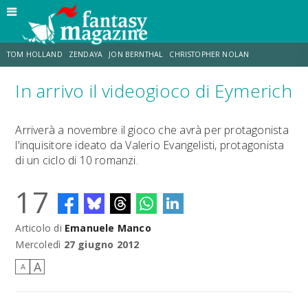
TOM HOLLAND
ZENDAYA
JON BERNTHAL
CHRISTOPHER NOLAN
In arrivo il videogioco di Eymerich
STRANIMONDI
LUCCA COMICS & GAMES
ODISSEA
JACOB BATALON
Arriverà a novembre il gioco che avrà per protagonista
l'inquisitore ideato da Valerio Evangelisti, protagonista
SPIDER-MAN: BRAND NEW DAY
MICHAEL MANDO
di un ciclo di 10 romanzi.
17
Articolo di
Emanuele Manco
Mercoledì
27 giugno 2012
A
A