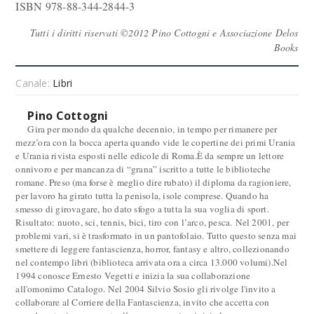
ISBN 978-88-344-2844-3
Tutti i diritti riservati ©2012 Pino Cottogni e Associazione Delos
Books
Canale:
Libri
Pino Cottogni
Gira per mondo da qualche decennio, in tempo per rimanere per
mezz’ora con la bocca aperta quando vide le copertine dei primi Urania
e Urania rivista esposti nelle edicole di Roma.È da sempre un lettore
onnivoro e per mancanza di “grana” iscritto a tutte le biblioteche
romane. Preso (ma forse è meglio dire rubato) il diploma da ragioniere,
per lavoro ha girato tutta la penisola, isole comprese. Quando ha
smesso di girovagare, ho dato sfogo a tutta la sua voglia di sport.
Risultato: nuoto, sci, tennis, bici, tiro con l’arco, pesca. Nel 2001, per
problemi vari, si è trasformato in un pantofolaio. Tutto questo senza mai
smettere di leggere fantascienza, horror, fantasy e altro, collezionando
nel contempo libri (biblioteca arrivata ora a circa 13.000 volumi).Nel
1994 conosce Ernesto Vegetti e inizia la sua collaborazione
all'omonimo Catalogo. Nel 2004 Silvio Sosio gli rivolge l'invito a
collaborare al Corriere della Fantascienza, invito che accetta con