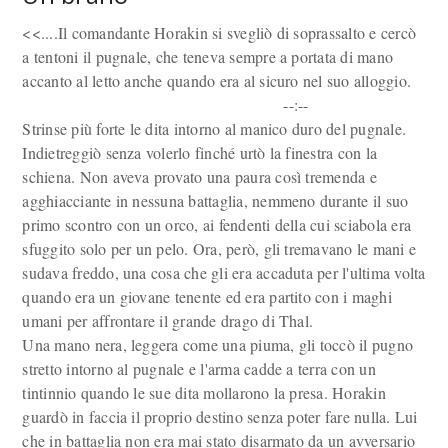
<<....Il comandante Horakin si svegliò di soprassalto e cercò
a tentoni il pugnale, che teneva sempre a portata di mano
accanto al letto anche quando era al sicuro nel suo alloggio.
--:--
Strinse più forte le dita intorno al manico duro del pugnale.
Indietreggiò senza volerlo finché urtò la finestra con la
schiena. Non aveva provato una paura così tremenda e
agghiacciante in nessuna battaglia, nemmeno durante il suo
primo scontro con un orco, ai fendenti della cui sciabola era
sfuggito solo per un pelo. Ora, però, gli tremavano le mani e
sudava freddo, una cosa che gli era accaduta per l'ultima volta
quando era un giovane tenente ed era partito con i maghi
umani per affrontare il grande drago di Thal.
Una mano nera, leggera come una piuma, gli toccò il pugno
stretto intorno al pugnale e l'arma cadde a terra con un
tintinnio quando le sue dita mollarono la presa. Horakin
guardò in faccia il proprio destino senza poter fare nulla. Lui
che in battaglia non era mai stato disarmato da un avversario