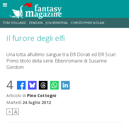
TOM HOLLAND
ZENDAYA
JON BERNTHAL
CHRISTOPHER NOLAN
Il furore degli elfi
STRANIMONDI
LUCCA COMICS & GAMES
ODISSEA
CHRIS MCKENNA
Una lotta all’ultimo sangue tra Elfi Dorati ed Elfi Scuri.
Primo titolo della serie Elbenromane di Susanne
DESTIN DANIEL CRETTON
ERIK SOMMERS
Gerdom.
4
Articolo di
Pino Cottogni
Martedì
24 luglio 2012
A
A