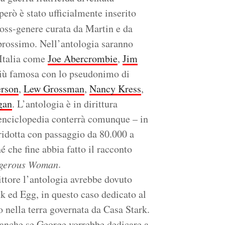
erò è stato ufficialmente inserito
ross-genere curata da Martin e da
prossimo. Nell’antologia saranno
 Italia come
Joe Abercrombie
,
Jim
iù famosa con lo pseudonimo di
rson
,
Lew Grossman
,
Nancy Kress
,
gan
. L’antologia è in dirittura
’enciclopedia conterrà comunque – in
 ridotta con passaggio da 80.000 a
né che fine abbia fatto il racconto
.
gerous Woman
ittore l’antologia avrebbe dovuto
nk ed Egg, in questo caso dedicato al
o nella terra governata da Casa Stark.
, anche se George vorrebbe dedicare a