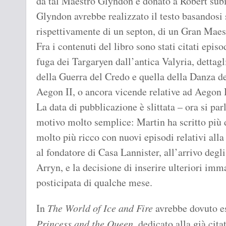
da tal Maestro Glyndon e donato a Robert subit
Glyndon avrebbe realizzato il testo basandosi 
rispettivamente di un septon, di un Gran Maestr
Fra i contenuti del libro sono stati citati epis
fuga dei Targaryen dall’antica Valyria, dettagl
della Guerra del Credo e quella della Danza de
Aegon II, o ancora vicende relative ad Aegon 
La data di pubblicazione è slittata – ora si pa
motivo molto semplice: Martin ha scritto più de
molto più ricco con nuovi episodi relativi all
al fondatore di Casa Lannister, all’arrivo degli
Arryn, e la decisione di inserire ulteriori imm
posticipata di qualche mese.
In
The World of Ice and Fire
avrebbe dovuto es
Princess and the Queen
, dedicato alla già cita