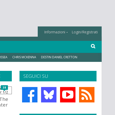
Informazioni
Login/Registrati
ISSEA
CHRIS MCKENNA
DESTIN DANIEL CRETTON
E
SEGUICI SU
38
 The
nter