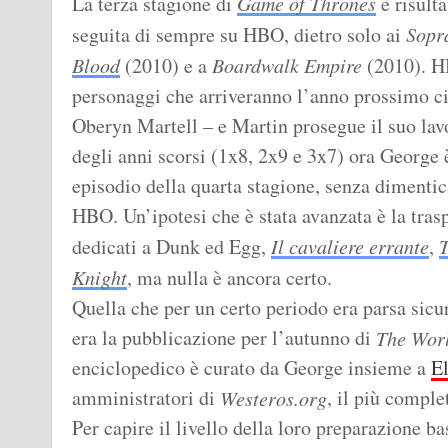
La terza stagione di
Game of Thrones
è risulta
seguita di sempre su HBO, dietro solo ai
Sopr
Blood
(2010) e a
Boardwalk Empire
(2010). HB
personaggi che arriveranno l’anno prossimo c
Oberyn Martell – e Martin prosegue il suo lav
degli anni scorsi (1x8, 2x9 e 3x7) ora George
episodio della quarta stagione, senza dimentic
HBO. Un’ipotesi che è stata avanzata è la tras
dedicati a Dunk ed Egg,
Il cavaliere errante
,
Knight
, ma nulla è ancora certo.
Quella che per un certo periodo era parsa sicu
era la pubblicazione per l’autunno di
The Worl
enciclopedico è curato da George insieme a
El
amministratori di
, il più comple
Westeros.org
Per capire il livello della loro preparazione ba