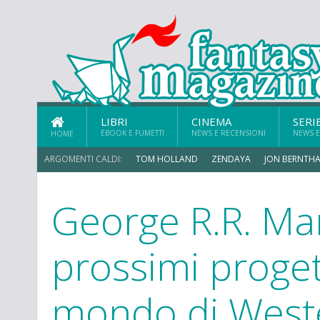
LIBRI
CINEMA
SERI
EBOOK E FUMETTI
NEWS E RECENSIONI
NEWS E
HOME
ARGOMENTI CALDI:
TOM HOLLAND
ZENDAYA
JON BERNTHA
George R.R. Mart
ERIK SOMMERS
prossimi progett
mondo di West