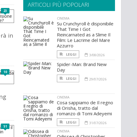
ARTICOLI PIÙ POPOLARI
23
CINEMA
Su Crunchyroll è disponibile
That Time I Got
rà in
Reincarnated as a Slime Il
Film: Le Lacrime del Mare
Azzurro
LEGGI
3/08/2026
Spider-Man: Brand New
Day
10
LEGGI
29/07/2026
ing
CINEMA
Cosa sappiamo de Il regno
di Orisha, tratto dal
romanzo di Tomi Adeyemi
LEGGI
31/07/2026
51
CINEMA
Odissea di Christopher