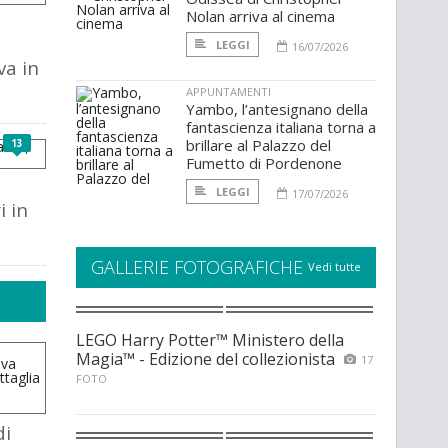
Nolan arriva al cinema
LEGGI
16/07/2026
va in
APPUNTAMENTI
Yambo, l’antesignano della
fantascienza italiana torna a
brillare al Palazzo del
13
Fumetto di Pordenone
LEGGI
17/07/2026
i in
GALLERIE FOTOGRAFICHE
Vedi tutte
LEGO Harry Potter™ Ministero della
Magia™ - Edizione del collezionista
17
FOTO
di