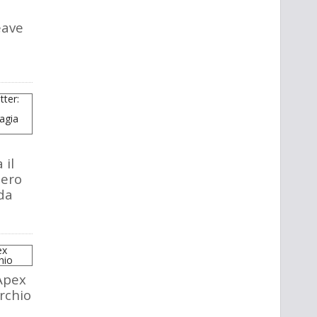
eave
 il
tero
da
Apex
rchio