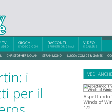
E TV
GIOCHI
RACCONTI
VIDEO
 VIDEO
E VIDEOGIOCHI
E FUMETTI ORIGINALI
E GALLERIE
L
CHRISTOPHER NOLAN
STRANIMONDI
LUCCA COMICS & GAMES
OD
in: i
VEDI ANCH
i per il
Aspettando
Winds of Wi
eros
1/2