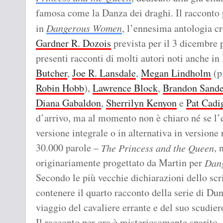
famosa come la Danza dei draghi. Il racconto p
in
Dangerous Women
, l’ennesima antologia c
Gardner R. Dozois
prevista per il 3 dicembre 
presenti racconti di molti autori noti anche in
Butcher
,
Joe R. Lansdale
,
Megan Lindholm
(p
Robin Hobb
),
Lawrence Block
,
Brandon Sande
Diana Gabaldon
,
Sherrilyn Kenyon
e
Pat Cadi
d’arrivo, ma al momento non è chiaro né se l
versione integrale o in alternativa in versione
30.000 parole –
, 
The Princess and the Queen
originariamente progettato da Martin per
Dan
Secondo le più vecchie dichiarazioni dello scr
contenere il quarto racconto della serie di Du
viaggio del cavaliere errante e del suo scudier
Il racconto per ora è misteriosamente sparito