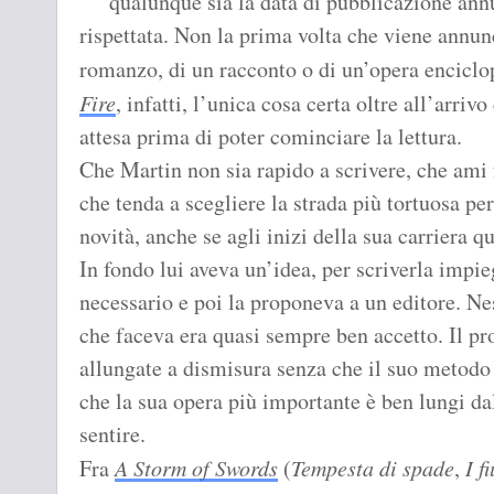
qualunque sia la data di pubblicazione ann
rispettata. Non la prima volta che viene annunc
romanzo, di un racconto o di un’opera encic
Fire
, infatti, l’unica cosa certa oltre all’arri
attesa prima di poter cominciare la lettura.
Che Martin non sia rapido a scrivere, che am
che tenda a scegliere la strada più tortuosa pe
novità, anche se agli inizi della sua carriera 
In fondo lui aveva un’idea, per scriverla impie
necessario e poi la proponeva a un editore. Nes
che faceva era quasi sempre ben accetto. Il pr
allungate a dismisura senza che il suo metodo d
che la sua opera più importante è ben lungi da
sentire.
Fra
A Storm of Swords
(
Tempesta di spade
,
I f