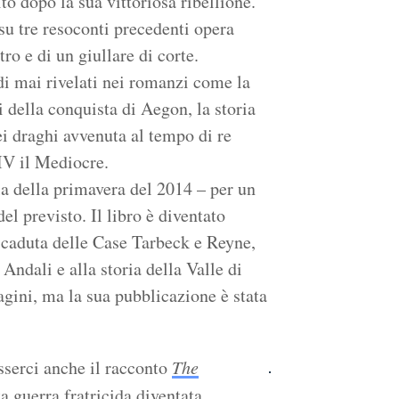
o dopo la sua vittoriosa ribellione.
su tre resoconti precedenti opera
o e di un giullare di corte.
odi mai rivelati nei romanzi come la
i della conquista di Aegon, la storia
i draghi avvenuta al tempo di re
IV il Mediocre.
rla della primavera del 2014 – per un
l previsto. Il libro è diventato
a caduta delle Case Tarbeck e Reyne,
 Andali e alla storia della Valle di
agini, ma la sua pubblicazione è stata
serci anche il racconto
The
ta guerra fratricida diventata