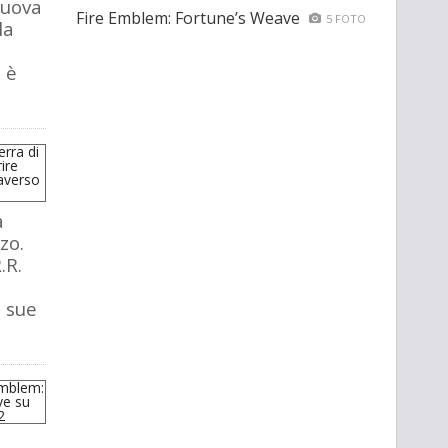
nuova
Fire Emblem: Fortune’s Weave
5 FOTO
la
 è
a
zo.
.R.
e sue