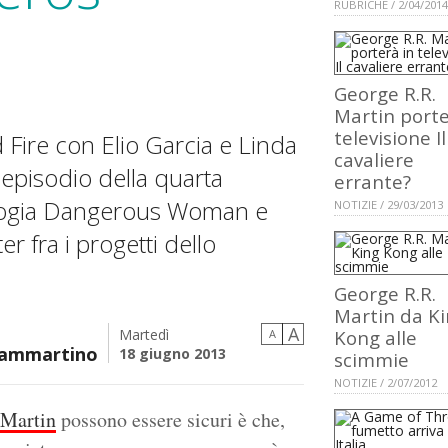
RUBRICHE / 2/04/2014
George R.R.
Martin porte
televisione Il
 Fire con Elio Garcia e Linda
cavaliere
episodio della quarta
errante?
tologia Dangerous Woman e
NOTIZIE / 29/03/2013
 fra i progetti dello
George R.R.
Martin da K
A
Martedì
Kong alle
A
rammartino
18 giugno 2013
scimmie
NOTIZIE / 2/07/2012
 Martin
possono essere sicuri è che,