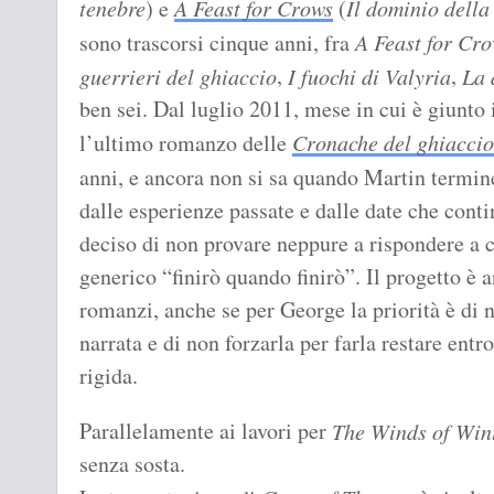
tenebre
) e
A Feast for Crows
(
Il dominio della
sono trascorsi cinque anni, fra
A Feast for Cr
,
,
guerrieri del ghiaccio
I fuochi di Valyria
La 
ben sei. Dal luglio 2011, mese in cui è giunto
l’ultimo romanzo delle
Cronache del ghiaccio
anni, e ancora non si sa quando Martin termi
dalle esperienze passate e dalle date che contin
deciso di non provare neppure a rispondere a ch
generico “finirò quando finirò”. Il progetto è a
romanzi, anche se per George la priorità è di 
narrata e di non forzarla per farla restare entr
rigida.
Parallelamente ai lavori per
The Winds of Win
senza sosta.