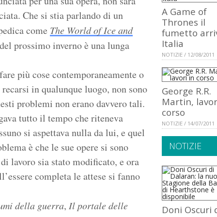
unciata per una sua opera, non sarà
A Game of
iata. Che si stia parlando di un
Thrones il
lopedica come
The World of Ice and
fumetto arri
Italia
vo del prossimo inverno è una lunga
NOTIZIE / 12/08/2011
i fare più cose contemporaneamente o
r recarsi in qualunque luogo, non sono
George R.R.
Martin, lavor
questi problemi non erano davvero tali.
corso
gava tutto il tempo che riteneva
NOTIZIE / 14/07/2011
suno si aspettava nulla da lui, e quel
NOTIZIE
oblema è che le sue opere si sono
i lavoro sia stato modificato, e ora
ll’essere completa le attese si fanno
iumi della guerra
,
Il portale delle
Doni Oscuri 