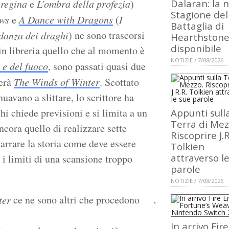
 regina
e
L’ombra della profezia
)
Dalaran: la 
Stagione del
ows
e
A Dance with Dragons
(
I
Battaglia di
) ne sono trascorsi
danza dei draghi
Hearthstone
disponibile
 in libreria quello che al momento è
NOTIZIE / 7/08/2026
 e del fuoco
, sono passati quasi due
nerà
The Winds of Winter
. Scottato
uavano a slittare, lo scrittore ha
i chiede previsioni e si limita a un
Appunti sull
Terra di Mez
ncora quello di realizzare sette
Riscoprire J.R
narrare la storia come deve essere
Tolkien
attraverso l
o i limiti di una scansione troppo
parole
NOTIZIE / 7/08/2026
ce ne sono altri che procedono
ter
In arrivo Fire