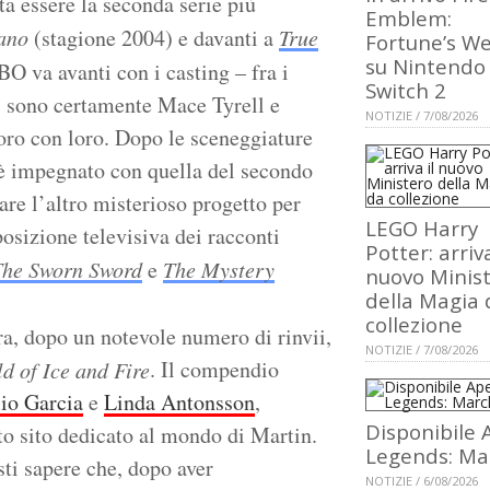
ta essere la seconda serie più
Emblem:
ano
(stagione 2004) e davanti a
True
Fortune’s W
su Nintendo
O va avanti con i casting – fra i
Switch 2
i sono certamente Mace Tyrell e
NOTIZIE / 7/08/2026
oro con loro. Dopo le sceneggiature
 è impegnato con quella del secondo
are l’altro misterioso progetto per
LEGO Harry
posizione televisiva dei racconti
Potter: arriva
The Sworn Sword
e
The Mystery
nuovo Minis
della Magia 
collezione
ra, dopo un notevole numero di rinvii,
NOTIZIE / 7/08/2026
. Il compendio
d of Ice and Fire
io Garcia
e
Linda Antonsson
,
Disponibile 
to sito dedicato al mondo di Martin.
Legends: Ma
sti sapere che, dopo aver
NOTIZIE / 6/08/2026