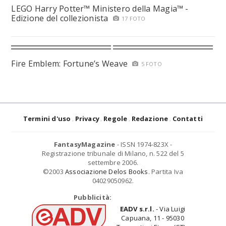
LEGO Harry Potter™ Ministero della Magia™ -
Edizione del collezionista
17 FOTO
Fire Emblem: Fortune’s Weave
5 FOTO
Termini d'uso
Privacy
Regole
Redazione
Contatti
FantasyMagazine
- ISSN 1974-823X -
Registrazione tribunale di Milano, n. 522 del 5
settembre 2006.
©2003
Associazione Delos Books
. Partita Iva
04029050962.
Pubblicità:
EADV s.r.l.
- Via Luigi
Capuana, 11 - 95030