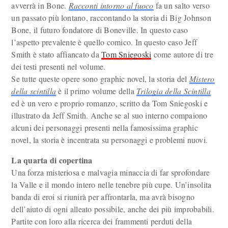
avverrà in Bone.
Racconti intorno al fuoco
fa un salto verso
un passato più lontano, raccontando la storia di Big Johnson
Bone, il futuro fondatore di Boneville. In questo caso
l’aspetto prevalente è quello comico. In questo caso Jeff
Smith è stato affiancato da
Tom Sniegoski
come autore di tre
dei testi presenti nel volume.
Se tutte queste opere sono graphic novel, la storia del
Mistero
della scintilla
è il primo volume della
Trilogia della Scintilla
ed è un vero e proprio romanzo, scritto da Tom Sniegoski e
illustrato da Jeff Smith. Anche se al suo interno compaiono
alcuni dei personaggi presenti nella famosissima graphic
novel, la storia è incentrata su personaggi e problemi nuovi.
La quarta di copertina
Una forza misteriosa e malvagia minaccia di far sprofondare
la Valle e il mondo intero nelle tenebre più cupe. Un’insolita
banda di eroi si riunirà per affrontarla, ma avrà bisogno
dell’aiuto di ogni alleato possibile, anche dei più improbabili.
Partite con loro alla ricerca dei frammenti perduti della