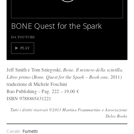
BONE Quest for the Spark
DA YOUTUBE
PLAY
Jeff Smith e Tom Sniegoski,
Bone. Il mistero della scintilla.
Libro primo
(
Bone. Quest for the Spark – Book one
, 2011)
traduzione di Michele Foschini
Bao Publishing – Pag. 222 – 19,00 €
ISBN 9788865431221
Tutti i diritti riservati ©2013 Martina Frammartino e Associazione
Delos Books
Canale:
Fumetti