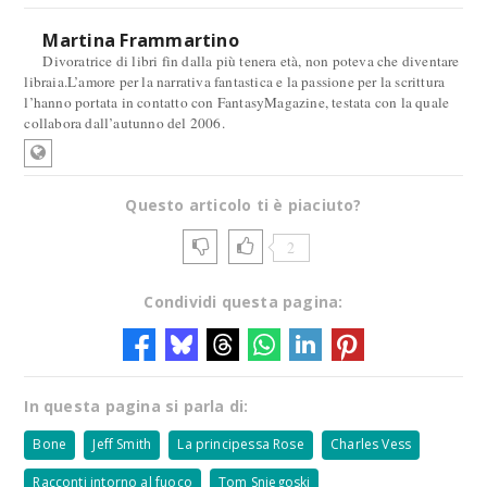
Martina Frammartino
Divoratrice di libri fin dalla più tenera età, non poteva che diventare
libraia.L’amore per la narrativa fantastica e la passione per la scrittura
l’hanno portata in contatto con FantasyMagazine, testata con la quale
collabora dall’autunno del 2006.
Questo articolo ti è piaciuto?
2
Condividi questa pagina:
In questa pagina si parla di:
Bone
Jeff Smith
La principessa Rose
Charles Vess
Racconti intorno al fuoco
Tom Sniegoski