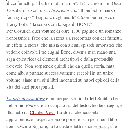
dieci fumetti più belli di tutti i tempi”. Più vicino a noi, Oscar
Cosulich ha scritto su
L’espresso
che “Il più bel romanzo
fantasy dopo “Il signore degli anelli” è (con buona pace di
Harry Potter) la sensazionale saga di BONE”.
Per Cosulich quel volume di oltre 1300 pagine è un romanzo,
nonostante il fatto che la storia sia raccontata con dei fumetti.
In effetti la storia, che inizia con alcuni episodi umoristici che
vedono coinvolti i tre cugini Bone, diventa man mano una
saga epica ricca di elementi archetipici e dalla profondità
notevole. Non sorprende quindi che da quella storia, nata
come albi a puntate successivamente raccolti in un unico
volume, siano nati altri libri incentrati su nuovi episodi della
vita dei suoi protagonisti.
La principessa Rose
è un prequel scritto da Jeff Smith, che
nel primo
Bone
si era occupato sia del testo che dei disegni, e
illustrato da
Charles Vess
. La storia che racconta
approfondisce l’aspetto epico e pone le basi per il conflitto
con l’Oscuro Signore, la Locusta e tutti i suoi seguaci, che