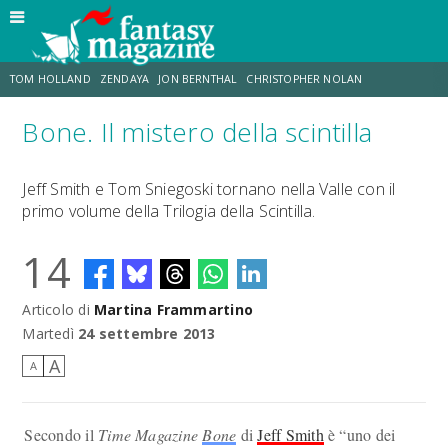
TOM HOLLAND
ZENDAYA
JON BERNTHAL
CHRISTOPHER NOLAN
Bone. Il mistero della scintilla
STRANIMONDI
LUCCA COMICS & GAMES
ODISSEA
JACOB BATALON
Jeff Smith e Tom Sniegoski tornano nella Valle con il
primo volume della Trilogia della Scintilla.
SPIDER-MAN: BRAND NEW DAY
MICHAEL MANDO
14
Articolo di
Martina Frammartino
Martedì
24 settembre 2013
A
A
Secondo il
Time Magazine
Bone
di
Jeff Smith
è “uno dei