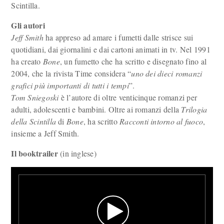
Scintilla.
Gli autori
Jeff Smith
ha appreso ad amare i fumetti dalle strisce sui
quotidiani, dai giornalini e dai cartoni animati in tv. Nel 1991
ha creato
Bone
, un fumetto che ha scritto e disegnato fino al
2004, che la rivista Time considera “
uno dei dieci romanzi
grafici più importanti di tutti i tempi
”.
Tom Sniegoski
è l’autore di oltre venticinque romanzi per
adulti, adolescenti e bambini. Oltre ai romanzi della
Trilogia
della Scintilla
di
Bone
, ha scritto
Racconti intorno al fuoco
,
insieme a Jeff Smith.
Il booktrailer
(in inglese)