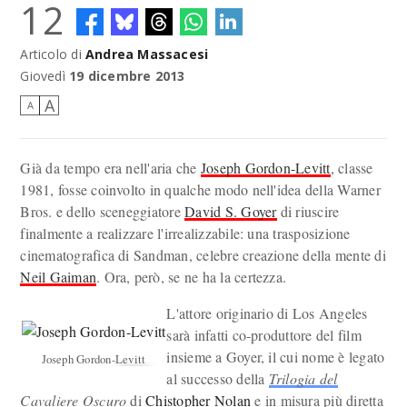
12
Articolo di
Andrea Massacesi
Sandman illustrato da Mike Dringenberg
Giovedì
19 dicembre 2013
A
A
Già da tempo era nell'aria che
Joseph Gordon-Levitt
, classe
1981, fosse coinvolto in qualche modo nell'idea della Warner
Bros. e dello sceneggiatore
David S. Goyer
di riuscire
finalmente a realizzare l'irrealizzabile: una trasposizione
cinematografica di Sandman, celebre creazione della mente di
Neil Gaiman
. Ora, però, se ne ha la certezza.
L'attore originario di Los Angeles
sarà infatti co-produttore del film
insieme a Goyer, il cui nome è legato
Joseph Gordon-Levitt
al successo della
Trilogia del
Cavaliere Oscuro
di
Chistopher Nolan
e in misura più diretta