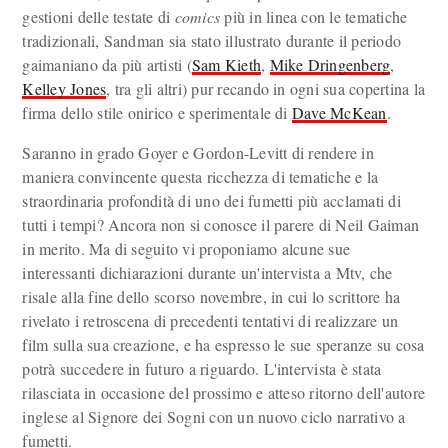
gestioni delle testate di
comics
più in linea con le tematiche
tradizionali, Sandman sia stato illustrato durante il periodo
gaimaniano da più artisti (
Sam Kieth
,
Mike Dringenberg
,
Kelley Jones
, tra gli altri) pur recando in ogni sua copertina la
firma dello stile onirico e sperimentale di
Dave McKean
.
Saranno in grado Goyer e Gordon-Levitt di rendere in
maniera convincente questa ricchezza di tematiche e la
straordinaria profondità di uno dei fumetti più acclamati di
tutti i tempi? Ancora non si conosce il parere di Neil Gaiman
in merito. Ma di seguito vi proponiamo alcune sue
interessanti dichiarazioni durante un'intervista a Mtv, che
risale alla fine dello scorso novembre, in cui lo scrittore ha
rivelato i retroscena di precedenti tentativi di realizzare un
film sulla sua creazione, e ha espresso le sue speranze su cosa
potrà succedere in futuro a riguardo. L'intervista è stata
rilasciata in occasione del prossimo e atteso ritorno dell'autore
inglese al Signore dei Sogni con un nuovo ciclo narrativo a
fumetti.