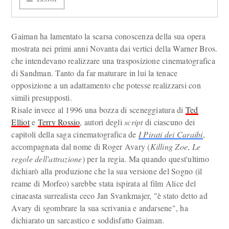
Gaiman ha lamentato la scarsa conoscenza della sua opera
mostrata nei primi anni Novanta dai vertici della Warner Bros.
che intendevano realizzare una trasposizione cinematografica
di Sandman. Tanto da far maturare in lui la tenace
opposizione a un adattamento che potesse realizzarsi con
simili presupposti.
Risale invece al 1996 una bozza di sceneggiatura di
Ted
Elliot
e
Terry Rossio
, autori degli
script
di ciascuno dei
capitoli della saga cinematografica de
I Pirati dei Caraibi
,
accompagnata dal nome di Roger Avary (
Killing Zoe
,
Le
regole dell'attrazione
) per la regia. Ma quando quest'ultimo
dichiarò alla produzione che la sua versione del Sogno (il
reame di Morfeo) sarebbe stata ispirata al film Alice del
cinaeasta surrealista ceco Jan Svankmajer, "è stato detto ad
Avary di sgombrare la sua scrivania e andarsene", ha
dichiarato un sarcastico e soddisfatto Gaiman.