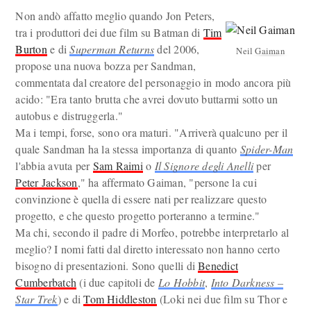
Non andò affatto meglio quando Jon Peters,
tra i produttori dei due film su Batman di
Tim
Burton
e di
Superman Returns
del 2006,
Neil Gaiman
propose una nuova bozza per Sandman,
commentata dal creatore del personaggio in modo ancora più
acido: "Era tanto brutta che avrei dovuto buttarmi sotto un
autobus e distruggerla."
Ma i tempi, forse, sono ora maturi. "Arriverà qualcuno per il
quale Sandman ha la stessa importanza di quanto
Spider-Man
l'abbia avuta per
Sam Raimi
o
Il Signore degli Anelli
per
Peter Jackson
," ha affermato Gaiman, "persone la cui
convinzione è quella di essere nati per realizzare questo
progetto, e che questo progetto porteranno a termine."
Ma chi, secondo il padre di Morfeo, potrebbe interpretarlo al
meglio? I nomi fatti dal diretto interessato non hanno certo
bisogno di presentazioni. Sono quelli di
Benedict
Cumberbatch
(i due capitoli de
Lo Hobbit
,
Into Darkness –
Star Trek
) e di
Tom Hiddleston
(Loki nei due film su Thor e