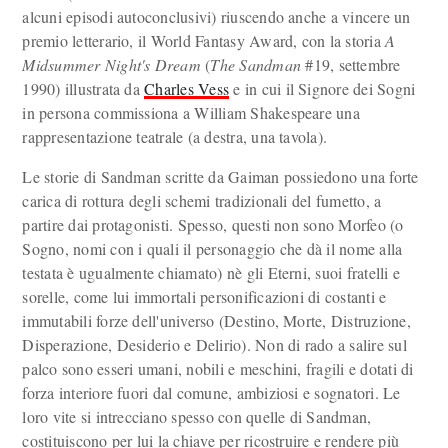
alcuni episodi autoconclusivi) riuscendo anche a vincere un
premio letterario, il World Fantasy Award, con la storia
A
Midsummer Night's Dream
(
The Sandman
#19, settembre
1990) illustrata da
Charles Vess
e in cui il Signore dei Sogni
in persona commissiona a William Shakespeare una
rappresentazione teatrale (a destra, una tavola).
Le storie di Sandman scritte da Gaiman possiedono una forte
carica di rottura degli schemi tradizionali del fumetto, a
partire dai protagonisti. Spesso, questi non sono Morfeo (o
Sogno, nomi con i quali il personaggio che dà il nome alla
testata è ugualmente chiamato) nè gli Eterni, suoi fratelli e
sorelle, come lui immortali personificazioni di costanti e
immutabili forze dell'universo (Destino, Morte, Distruzione,
Disperazione, Desiderio e Delirio). Non di rado a salire sul
palco sono esseri umani, nobili e meschini, fragili e dotati di
forza interiore fuori dal comune, ambiziosi e sognatori. Le
loro vite si intrecciano spesso con quelle di Sandman,
costituiscono per lui la chiave per ricostruire e rendere più