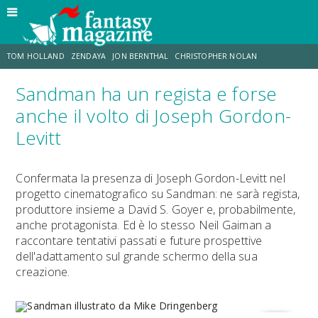
TOM HOLLAND
ZENDAYA
JON BERNTHAL
CHRISTOPHER NOLAN
Sandman ha un regista e forse
STRANIMONDI
LUCCA COMICS & GAMES
ODISSEA
CHRIS MCKENNA
anche il volto di Joseph Gordon-
Levitt
DESTIN DANIEL CRETTON
ERIK SOMMERS
Confermata la presenza di Joseph Gordon-Levitt nel
progetto cinematografico su Sandman: ne sarà regista,
produttore insieme a David S. Goyer e, probabilmente,
anche protagonista. Ed è lo stesso Neil Gaiman a
raccontare tentativi passati e future prospettive
dell'adattamento sul grande schermo della sua
creazione.