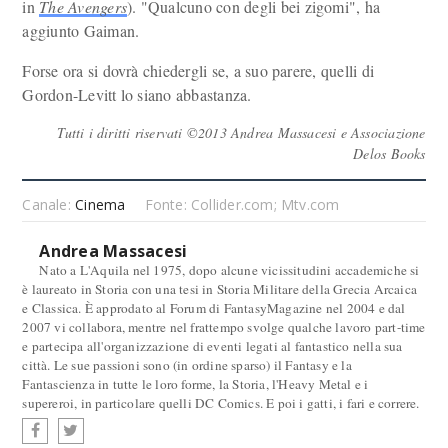
in
The Avengers
). "Qualcuno con degli bei zigomi", ha
aggiunto Gaiman.
Forse ora si dovrà chiedergli se, a suo parere, quelli di
Gordon-Levitt lo siano abbastanza.
Tutti i diritti riservati ©2013 Andrea Massacesi e Associazione
Delos Books
Canale:
Cinema
Fonte: Collider.com; Mtv.com
Andrea Massacesi
Nato a L'Aquila nel 1975, dopo alcune vicissitudini accademiche si
è laureato in Storia con una tesi in Storia Militare della Grecia Arcaica
e Classica. È approdato al Forum di FantasyMagazine nel 2004 e dal
2007 vi collabora, mentre nel frattempo svolge qualche lavoro part-time
e partecipa all'organizzazione di eventi legati al fantastico nella sua
città. Le sue passioni sono (in ordine sparso) il Fantasy e la
Fantascienza in tutte le loro forme, la Storia, l'Heavy Metal e i
supereroi, in particolare quelli DC Comics. E poi i gatti, i fari e correre.