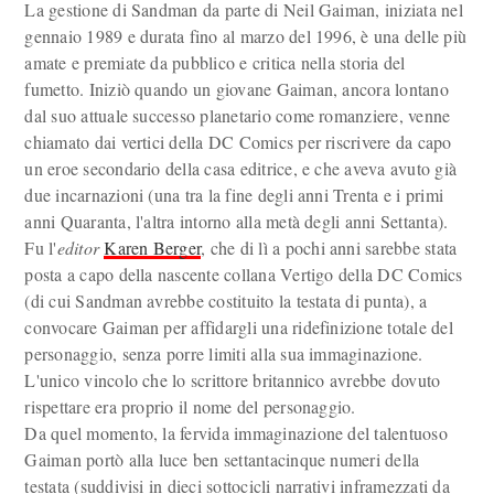
La gestione di Sandman da parte di Neil Gaiman, iniziata nel
gennaio 1989 e durata fino al marzo del 1996, è una delle più
amate e premiate da pubblico e critica nella storia del
fumetto. Iniziò quando un giovane Gaiman, ancora lontano
dal suo attuale successo planetario come romanziere, venne
chiamato dai vertici della DC Comics per riscrivere da capo
un eroe secondario della casa editrice, e che aveva avuto già
due incarnazioni (una tra la fine degli anni Trenta e i primi
anni Quaranta, l'altra intorno alla metà degli anni Settanta).
Fu l'
editor
Karen Berger
, che di lì a pochi anni sarebbe stata
posta a capo della nascente collana Vertigo della DC Comics
(di cui Sandman avrebbe costituito la testata di punta), a
convocare Gaiman per affidargli una ridefinizione totale del
personaggio, senza porre limiti alla sua immaginazione.
L'unico vincolo che lo scrittore britannico avrebbe dovuto
rispettare era proprio il nome del personaggio.
Da quel momento, la fervida immaginazione del talentuoso
Gaiman portò alla luce ben settantacinque numeri della
testata (suddivisi in dieci sottocicli narrativi inframezzati da