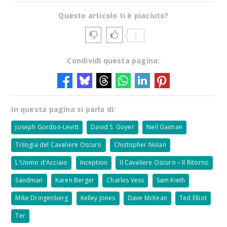
Questo articolo ti è piaciuto?
2
Condividi questa pagina:
In questa pagina si parla di:
Joseph Gordon-Levitt
David S. Goyer
Neil Gaiman
Trilogia del Cavaliere Oscuro
Chistopher Nolan
L'Uomo d'Acciaio
Inception
Il Cavaliere Oscuro – Il Ritorno
Sandman
Karen Berger
Charles Vess
Sam Kieth
Mike Dringenberg
Kelley Jones
Dave McKean
Ted Elliot
Ter