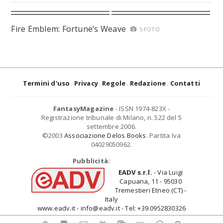
Fire Emblem: Fortune’s Weave
5 FOTO
Termini d'uso
Privacy
Regole
Redazione
Contatti
FantasyMagazine
- ISSN 1974-823X -
Registrazione tribunale di Milano, n. 522 del 5
settembre 2006.
©2003
Associazione Delos Books
. Partita Iva
04029050962.
Pubblicità:
EADV s.r.l.
- Via Luigi
Capuana, 11 - 95030
Tremestieri Etneo (CT) -
Italy
www.eadv.it - info@eadv.it - Tel: +39.0952830326