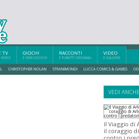
E TV
GIOCHI
RACCONTI
VIDEO
 VIDEO
E VIDEOGIOCHI
E FUMETTI ORIGINALI
E GALLERIE
L
CHRISTOPHER NOLAN
STRANIMONDI
LUCCA COMICS & GAMES
OD
VEDI ANCH
Il Viaggio di 
il coraggio d
contro i pre