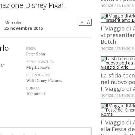
mazione Disney Pixar.
NOTIZIE / 18/11/2015
A
Mercoledì
A
Il Viaggio di 
25 novembre 2015
vi presenti
Butch
Arlo
REGIA
NOTIZIE / 17/11/2015
Peter Sohn
SCENEGGIATURA
ur
Meg LeFauve
La sfida tecn
DISTRIBUZIONE
Walt Disney Pictures
nel nuovo p
Il Viaggio di 
DURATA
100 minuti
NOTIZIE / 16/11/2015
Il Viaggio di 
alla Festa de