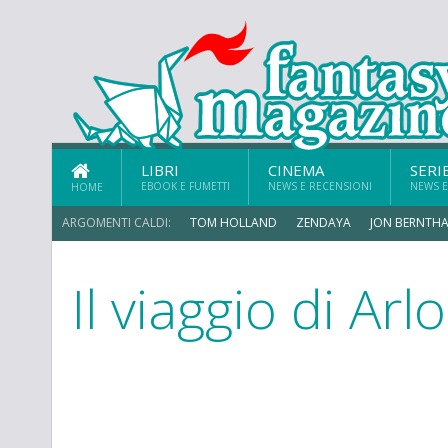
LIBRI
CINEMA
SERI
EBOOK E FUMETTI
NEWS E RECENSIONI
NEWS E
HOME
ARGOMENTI CALDI:
TOM HOLLAND
ZENDAYA
JON BERNTHA
Il viaggio di Arlo