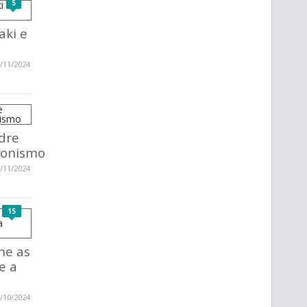
5
aki e
/11/2024
adre
ionismo
/11/2024
15
ne as
e a
/10/2024