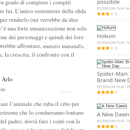
possibile
 in grado di compiere i compiti
RECENSIONI FILM / 6/
er lui. L’unico sostenitore della sfida
 per renderlo (mi verrebbe da dire
c’è una forte umanizzazione non solo
Hokum
one dei personaggi e quindi dei loro
RECENSIONI FILM / 3/
trebbe affrontare,
,
mutatis mutandis
 la crescita, il confronto con il
Spider-Man:
Brand New 
RECENSIONI FILM / 29
Arlo
iare l’animale che ruba il cibo per
de estreme che lo condurranno lontano
A New Dawn
 del padre; dovrà fare i conti con le
RECENSIONI FILM / 23
acile, ma se si ha un amico fedele, un