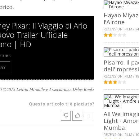
orico.
Hayao Miyaz
l'Airone
ey Pixar: Il Viaggio di Arlo
RECENSIONI FILM / 24
ovo Trailer Ufficiale
liano | HD
UTUBE
Pisarro. Il p
LAY
dell'impress
RECENSIONI FILM / 18
rvati ©2015 Letizia Mirabile e Associazione Delos Books
Questo articolo ti è piaciuto?
All We Imagi
1
Light - Amor
Mumbai
RECENSIONI FILM / 10