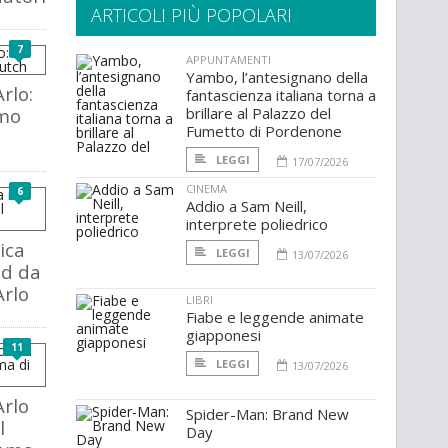
ARTICOLI PIÙ POPOLARI
7
APPUNTAMENTI
Yambo, l’antesignano della
Arlo:
fantascienza italiana torna a
amo
brillare al Palazzo del
Fumetto di Pordenone
LEGGI
17/07/2026
CINEMA
6
Addio a Sam Neill,
interprete poliedrico
ica
LEGGI
13/07/2026
od da
Arlo
LIBRI
Fiabe e leggende animate
giapponesi
11
LEGGI
13/07/2026
Arlo
Spider-Man: Brand New
l
Day