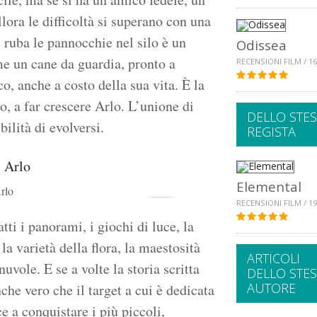
llora le difficoltà si superano con una
ruba le pannocchie nel silo è un
Odissea
e un cane da guardia, pronto a
RECENSIONI FILM / 16
o, anche a costo della sua vita. È la
o, a far crescere Arlo. L’unione di
DELLO STE
ilità di evolversi.
REGISTA
Elemental
Arlo
RECENSIONI FILM / 19
ti i panorami, i giochi di luce, la
 la varietà della flora, la maestosità
ARTICOLI
uvole. E se a volte la storia scritta
DELLO STE
AUTORE
he vero che il target a cui è dedicata
ce a conquistare i più piccoli,