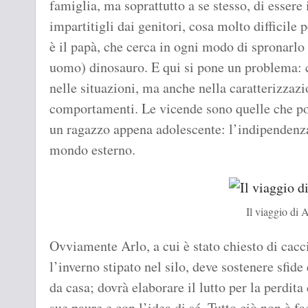
famiglia, ma soprattutto a se stesso, di essere
impartitigli dai genitori, cosa molto difficile p
è il papà, che cerca in ogni modo di spronarlo
uomo) dinosauro. E qui si pone un problema: 
nelle situazioni, ma anche nella caratterizzazi
comportamenti. Le vicende sono quelle che po
un ragazzo appena adolescente: l’indipendenza,
mondo esterno.
Il viaggio di 
Ovviamente Arlo, a cui è stato chiesto di cacc
l’inverno stipato nel silo, deve sostenere sfi
da casa; dovrà elaborare il lutto per la perdita
sue paure e con l’idea di sé. Tutto ciò non è f