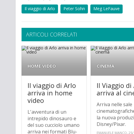
Il viaggio di Arlo
Peter Sohn
Meg LeFauve
ARTICOLI CORRELATI
HOME VIDEO
CINEMA
Il viaggio di Arlo
Il Viaggio di
arriva in home
arriva al ci
video
Arriva nelle sale
cinematografich
L'avventura di un
la nuova produz
intrepido dinosauro e
Disney/Pixar.
del suo cucciolo umano
arriva nei formati Blu-
EMANUELE MANCO, 25/