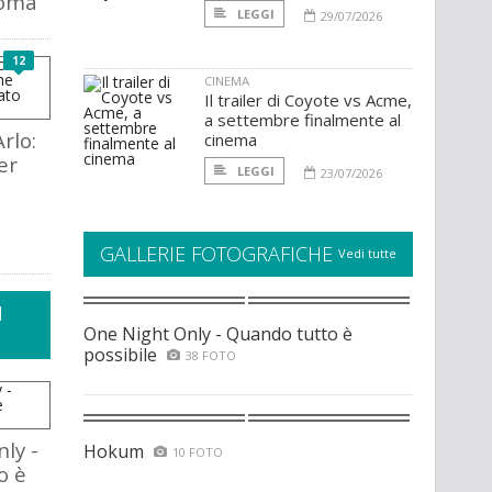
Roma
LEGGI
29/07/2026
12
CINEMA
Il trailer di Coyote vs Acme,
a settembre finalmente al
Arlo:
cinema
er
LEGGI
23/07/2026
GALLERIE FOTOGRAFICHE
Vedi tutte
I
One Night Only - Quando tutto è
possibile
38 FOTO
ly -
Hokum
10 FOTO
o è