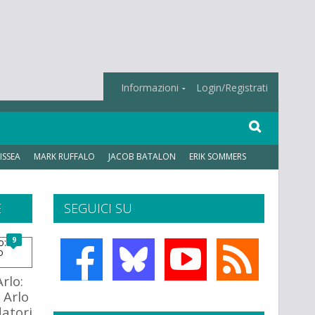
Informazioni
Login/Registrati
ISSEA
MARK RUFFALO
JACOB BATALON
ERIK SOMMERS
E
SEGUICI SU
9
Arlo:
i Arlo
datori