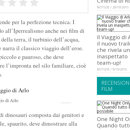
Cinema di 
NOTIZIE / 20/10/2015
rende per la perfezione tecnica. I
o all’Iperrealismo anche nei film di
Il Viaggio di 
della terra, il turbinio dell’acqua,
il nuovo trail
 narra il classico viaggio dell’eroe.
che rivela un
inaspettato
 piccolo e pauroso, che deve
team-up!
re l’impronta nel silo familiare, cioè
NOTIZIE / 9/10/2015
à.
RECENSION
FILM
gio di Arlo
 di dinosauri composta dai genitori e
One Night On
gile, spaurito, deve dimostrare alla
Quando tutt