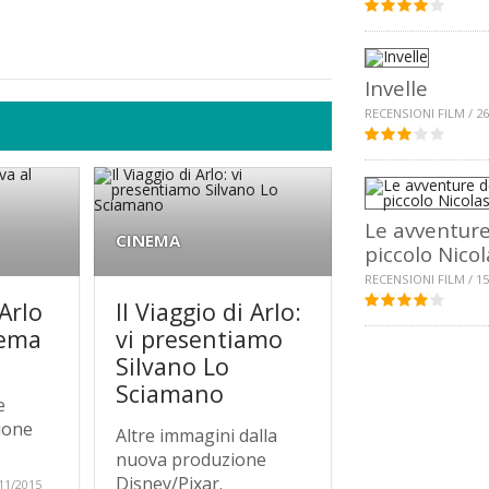
Invelle
RECENSIONI FILM / 26
Le avventure
CINEMA
piccolo Nicol
RECENSIONI FILM / 15
 Arlo
Il Viaggio di Arlo:
nema
vi presentiamo
Silvano Lo
Sciamano
e
ione
Altre immagini dalla
nuova produzione
Disney/Pixar.
11/2015