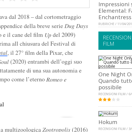
Impressioni 
Elemental: F
ava dal 2018 – dal cortometraggio
Enchantress
RUBRICHE / 11/04/20
appendice della breve serie
Dug Days
 e il cane del film
del 2009)
Up
RECENSION
rima all chiusura del Festival di
FILM
tal
, il 27° film della Pixar, che
(2020) entrambi dell’oggi suo
Soul
ttatamente di una sua autonomia e
One Night On
tempo come l’eterno
Romeo e
Quando tutt
possibile
RECENSIONI FILM / 6/
Hokum
 la multizoologica
Zootropolis
(2016)
RECENSIONI FILM / 3/