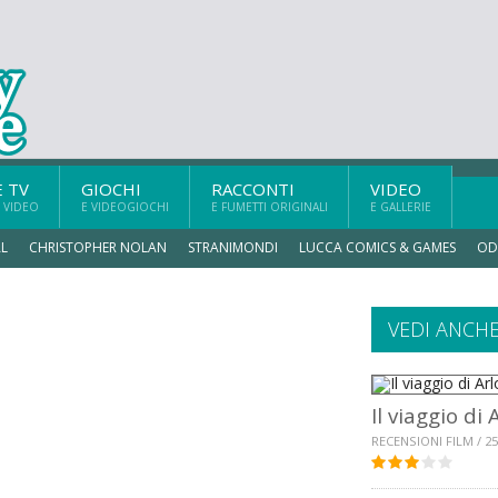
E TV
GIOCHI
RACCONTI
VIDEO
 VIDEO
E VIDEOGIOCHI
E FUMETTI ORIGINALI
E GALLERIE
L
CHRISTOPHER NOLAN
STRANIMONDI
LUCCA COMICS & GAMES
OD
VEDI ANCH
Il viaggio di 
RECENSIONI FILM / 25