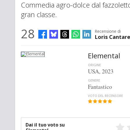
Commedia agro-dolce dal fazzoletto
gran classe.
28
Recensione di
Loris Cantarel
Elemental
ORIGINE
USA, 2023
GENERE
Fantastico
VOTO DEL RECENSORE
Dai il tuo voto su