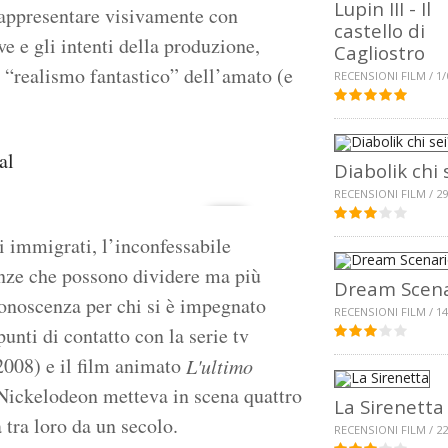
Lupin III - Il
i rappresentare visivamente con
castello di
ve e gli intenti della produzione,
Cagliostro
l “realismo fantastico” dell’amato (e
RECENSIONI FILM / 1/
Diabolik chi 
RECENSIONI FILM / 29
li immigrati, l’inconfessabile
enze che possono dividere ma più
Dream Scena
iconoscenza per chi si è impegnato
RECENSIONI FILM / 14
unti di contatto con la serie tv
008) e il film animato
L'ultimo
 Nickelodeon metteva in scena quattro
La Sirenetta
 tra loro da un secolo.
RECENSIONI FILM / 22