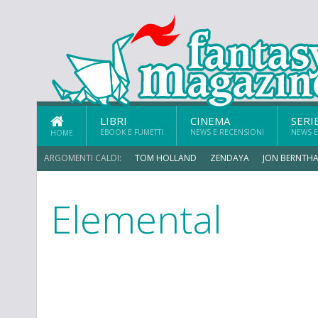
LIBRI
CINEMA
SERI
EBOOK E FUMETTI
NEWS E RECENSIONI
NEWS E
HOME
ARGOMENTI CALDI:
TOM HOLLAND
ZENDAYA
JON BERNTHA
Elemental
MICHAEL MANDO