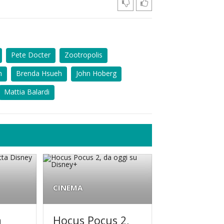
Pete Docter
Zootropolis
n
Brenda Hsueh
John Hoberg
Mattia Balardi
CINEMA
a
Hocus Pocus 2,