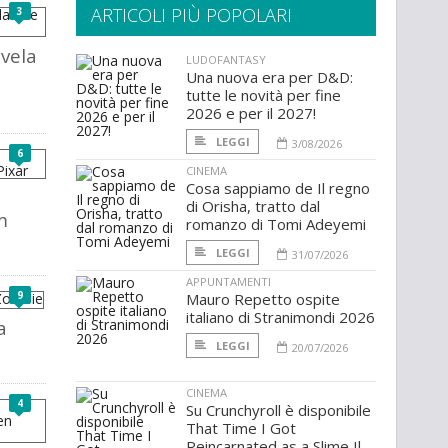
ARTICOLI PIÙ POPOLARI
3
ivela
LUDOFANTASY
Una nuova era per D&D:
tutte le novità per fine
2026 e per il 2027!
LEGGI
3/08/2026
6
CINEMA
Cosa sappiamo de Il regno
di Orisha, tratto dal
m
romanzo di Tomi Adeyemi
LEGGI
31/07/2026
APPUNTAMENTI
9
Mauro Repetto ospite
italiano di Stranimondi 2026
a
LEGGI
20/07/2026
CINEMA
4
Su Crunchyroll è disponibile
That Time I Got
Reincarnated as a Slime Il