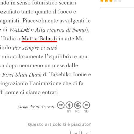
ndo in senso futuristico scenari
zafiato tanto quanto il fuoco e
tagonisti. Piacevolmente avvolgenti le
e di
e
),
WALL•E
Alla ricerca di Nemo
l’Italia a
Mattia Balardi
in arte Mr.
itolo
.
Per sempre ci sarò
a miracolosamente l’equilibrio e non
iva dopo nemmeno un mese dalle
di Takehiko Inoue e
 First Slam Dunk
ringraziamo l’animazione che ci fa
 di come ci siamo entrati
Alcuni diritti riservati
Questo articolo ti è piaciuto?