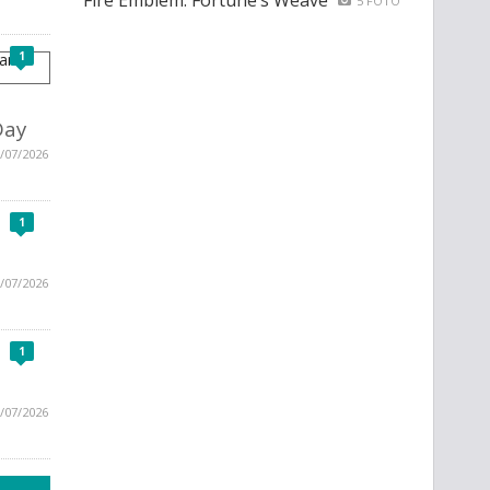
Fire Emblem: Fortune’s Weave
5 FOTO
1
Day
/07/2026
1
/07/2026
1
/07/2026