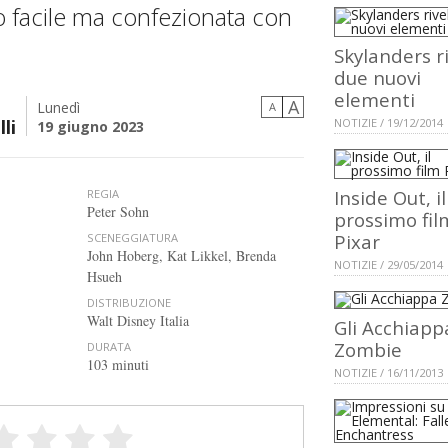
 facile ma confezionata con
Skylanders r
due nuovi
elementi
A
Lunedì
A
li
NOTIZIE / 19/12/2014
19 giugno 2023
Inside Out, il
REGIA
Peter Sohn
prossimo fil
Pixar
SCENEGGIATURA
John Hoberg, Kat Likkel, Brenda
NOTIZIE / 29/05/2014
Hsueh
DISTRIBUZIONE
Walt Disney Italia
Gli Acchiapp
Zombie
DURATA
103 minuti
NOTIZIE / 16/11/2013