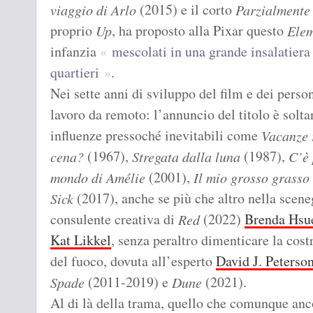
(2015) e il corto
viaggio di Arlo
Parzialmente
proprio
, ha proposto alla Pixar questo
Up
Elem
infanzia
mescolati in una grande insalatiera 
quartieri
.
Nei sette anni di sviluppo del film e dei pers
lavoro da remoto: l’annuncio del titolo è soltan
influenze pressoché inevitabili come
Vacanze
(1967),
(1987),
cena?
Stregata dalla luna
C’è 
(2001),
mondo di Amélie
Il mio grosso grasso
(2017), anche se più che altro nella sceneg
Sick
consulente creativa di
(2022)
Brenda Hsu
Red
Kat Likkel
, senza peraltro dimenticare la cost
del fuoco, dovuta all’esperto
David J. Peterso
(2011-2019) e
(2021).
Spade
Dune
Al di là della trama, quello che comunque anco