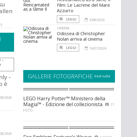
su
Film: Le Lacrime del Mare
allen
Azzurro
LEGGI
3/08/2026
13
CINEMA
Odissea di Christopher
I
Nolan arriva al cinema
LEGGI
16/07/2026
GALLERIE FOTOGRAFICHE
ly -
Vedi tutte
o è
08/2026
LEGO Harry Potter™ Ministero della
Magia™ - Edizione del collezionista
17
FOTO
08/2026