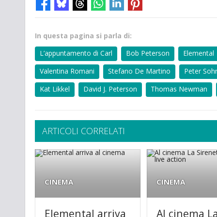
In questa pagina si parla di:
L’appuntamento di Carl
Bob Peterson
Elemental
Valentina Romani
Stefano De Martino
Peter Soh
Kat Likkel
David J. Peterson
Thomas Newman
ARTICOLI CORRELATI
CINEMA
CINEMA
Elemental arriva
Al cinema L