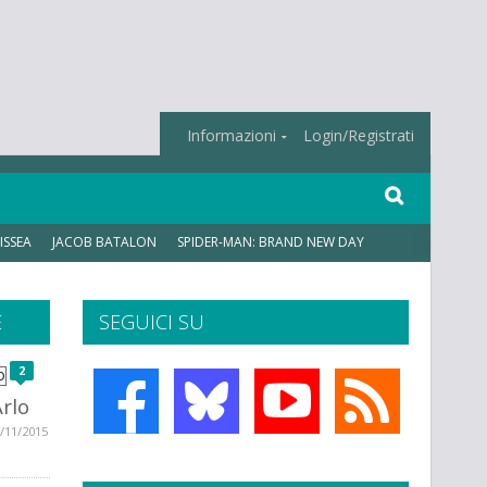
Informazioni
Login/Registrati
ISSEA
JACOB BATALON
SPIDER-MAN: BRAND NEW DAY
E
SEGUICI SU
2
Arlo
/11/2015