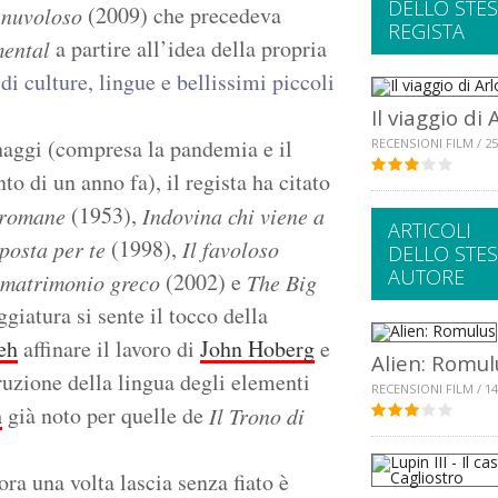
DELLO STE
(2009) che precedeva
 nuvoloso
REGISTA
a partire all’idea della propria
ental
di culture, lingue e bellissimi piccoli
Il viaggio di 
onaggi (compresa la pandemia e il
RECENSIONI FILM / 25
to di un anno fa), il regista ha citato
(1953),
 romane
Indovina chi viene a
ARTICOLI
(1998),
posta per te
Il favoloso
DELLO STE
AUTORE
(2002) e
 matrimonio greco
The Big
giatura si sente il tocco della
eh
affinare il lavoro di
John Hoberg
e
Alien: Romul
ruzione della lingua degli elementi
RECENSIONI FILM / 14
n
già noto per quelle de
Il Trono di
ra una volta lascia senza fiato è